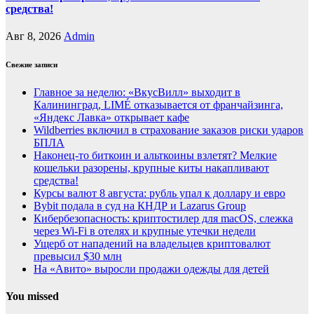
средства!
Авг 8, 2026
Admin
Свежие записи
Главное за неделю: «ВкусВилл» выходит в
Калининград, LIMÉ отказывается от франчайзинга,
«Яндекс Лавка» открывает кафе
Wildberries включил в страхование заказов риски ударов
БПЛА
Наконец-то биткоин и альткоины взлетят? Мелкие
кошельки разорены, крупные киты накапливают
средства!
Курсы валют 8 августа: рубль упал к доллару и евро
Bybit подала в суд на КНДР и Lazarus Group
Кибербезопасность: криптостилер для macOS, слежка
через Wi-Fi в отелях и крупные утечки недели
Ущерб от нападений на владельцев криптовалют
превысил $30 млн
На «Авито» выросли продажи одежды для детей
You missed