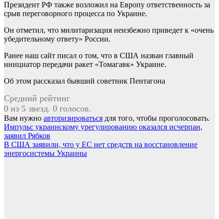
Президент РФ также возложил на Европу ответственность за
срыв переговорного процесса по Украине.
Он отметил, что милитаризация неизбежно приведет к «очень
убедительному ответу» России.
Ранее наш сайт писал о том, что в США назван главный
инициатор передачи ракет «Томагавк» Украине.
Об этом рассказал бывший советник Пентагона
Средний рейтинг
0 из 5 звезд. 0 голосов.
Вам нужно
авторизироваться
для того, чтобы проголосовать.
Навигация
Импульс украинскому урегулированию оказался исчерпан,
заявил Рябков
по
В США заявили, что у ЕС нет средств на восстановление
записям
энергосистемы Украины