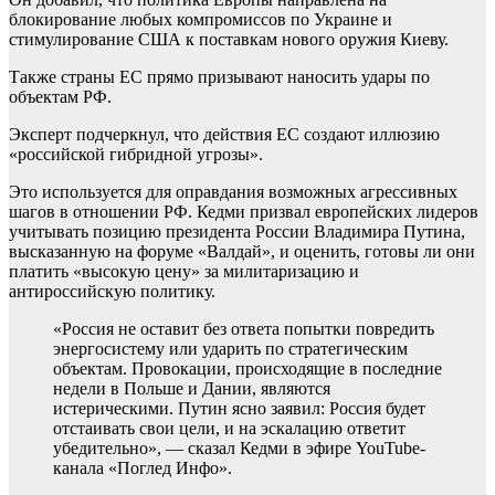
блокирование любых компромиссов по Украине и
стимулирование США к поставкам нового оружия Киеву.
Также страны ЕС прямо призывают наносить удары по
объектам РФ.
Эксперт подчеркнул, что действия ЕС создают иллюзию
«российской гибридной угрозы».
Это используется для оправдания возможных агрессивных
шагов в отношении РФ. Кедми призвал европейских лидеров
учитывать позицию президента России Владимира Путина,
высказанную на форуме «Валдай», и оценить, готовы ли они
платить «высокую цену» за милитаризацию и
антироссийскую политику.
«Россия не оставит без ответа попытки повредить
энергосистему или ударить по стратегическим
объектам. Провокации, происходящие в последние
недели в Польше и Дании, являются
истерическими. Путин ясно заявил: Россия будет
отстаивать свои цели, и на эскалацию ответит
убедительно», — сказал Кедми в эфире YouTube-
канала «Поглед Инфо».