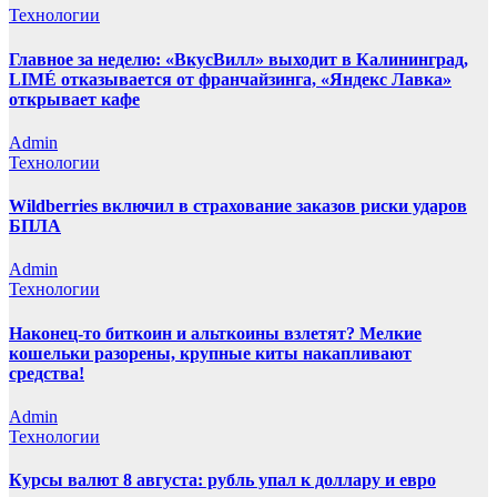
Технологии
Главное за неделю: «ВкусВилл» выходит в Калининград,
LIMÉ отказывается от франчайзинга, «Яндекс Лавка»
открывает кафе
Admin
Технологии
Wildberries включил в страхование заказов риски ударов
БПЛА
Admin
Технологии
Наконец-то биткоин и альткоины взлетят? Мелкие
кошельки разорены, крупные киты накапливают
средства!
Admin
Технологии
Курсы валют 8 августа: рубль упал к доллару и евро