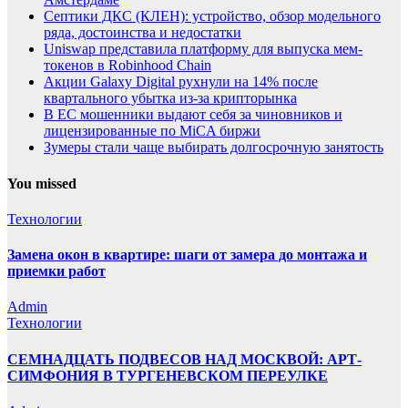
Септики ДКС (КЛЕН): устройство, обзор модельного
ряда, достоинства и недостатки
Uniswap представила платформу для выпуска мем-
токенов в Robinhood Chain
Акции Galaxy Digital рухнули на 14% после
квартального убытка из-за крипторынка
В ЕС мошенники выдают себя за чиновников и
лицензированные по MiCA биржи
Зумеры стали чаще выбирать долгосрочную занятость
You missed
Технологии
Замена окон в квартире: шаги от замера до монтажа и
приемки работ
Admin
Технологии
СЕМНАДЦАТЬ ПОДВЕСОВ НАД МОСКВОЙ: АРТ-
СИМФОНИЯ В ТУРГЕНЕВСКОМ ПЕРЕУЛКЕ