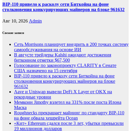
BIP-110 привело к расколу сети Биткойна на фоне
столкновения конкурирующих майнеров на блоке 961632
Авг 10, 2026
Admin
Свежие записи
Сеть Morrisons планирует внедрить в 200 точках систему
самообслуживания на основе ИИ
В августе трейдеры Kalshi ожидают достижения
биткоином отметки $67,500
Голосование по законопроекту CLARITY в Сенате
США назначено на 15 сентября
BIP-110 привело к расколу сети Биткойна на фоне
столкновения конкурирующих майнеров на блоке
961632
Aave и Uniswap вывели DeFi X Layer от OKX на
рекордные уровни
Мемкоин Jimothy взлетел на 331% после поста Илона
Маска
Roughnecks прекращает майнинг по стандарту BIP-110
на фоне обвала хешрейта Ocean
«Кит» Ethereum сдался после 3 лет, убытки превысили
19 миллионов долларов