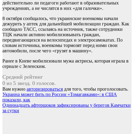
действительно ли педагоги работают в образовательных
учреждениях, а не числятся в них «для галочки».
8 октября сообщалось, что украинские военкомы начали
дежурить у аптек для дальнейшей мобилизации граждан. Как
сообщало ТАСС, ссылаясь на источник, также сотрудники
ТЦК начали активно мобилизовывать граждан,
передвигающихся на велосипедах и электросамокатах. По
словам источника, военкомы тормозят перед ними свои
автомобили, после чего «грузят в машину».
Ранее в Киеве мобилизовали мужа актрисы, которая играла в
сериале с Зеленским.
Средний рейтинг
0 из 5 звезд. 0 голосов.
Вам нужно
авторизироваться
для того, чтобы проголосовать.
Навигация
Украина может бить по России «Томагавками»: в США
показали, как
по
Одиннадцать афтершоков зафиксированы у берегов Камчатки
записям
за сутки