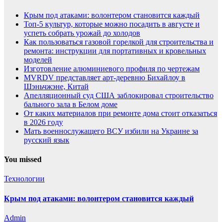
Крым под атаками: волонтером становится каждый
Топ-5 культур, которые можно посадить в августе и
успеть собрать урожай до холодов
Как пользоваться газовой горелкой для строительства и
ремонта: инструкции для портативных и кровельных
моделей
Изготовление алюминиевого профиля по чертежам
MVRDV представляет арт-деревню Бихайлоу в
Шэньчжэне, Китай
Апелляционный суд США заблокировал строительство
бального зала в Белом доме
От каких материалов при ремонте дома стоит отказаться
в 2026 году
Мать военнослужащего ВСУ избили на Украине за
русский язык
You missed
Технологии
Крым под атаками: волонтером становится каждый
Admin