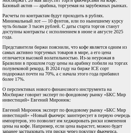
Мосбиржа с 20 мая запустит торги фьючерсами на кофе.
Базовый актив — арабика, торгуемая на зарубежных рынках.
Расчеты по контрактам будут проходить в рублях.
Минимальный лот — 10 фунтов, или по нынешнему курсу
чуть больше 3 тысяч рублей. С даты старта торгов станут
доступны контракты с исполнением в июне и августе 2025
года.
Представители биржи пояснили, что кофе является одним из
самых активно торгуемых товаров в мире, а его цена
отличается высокой волатильностью. Из-за неурожая в
Бразилии в прошлом году цены на арабику побили на торгах
полувековой рекорд. В 2024 году на бирже ICE сорт
подорожал почти на 70%, а с начала этого года прибавил
более 17%.
О перспективах нового финансового инструмента на
Мосбирже говорит эксперт по фондовому рынку «БКС Мир
инвестиций» Евгений Миронюк:
Евгений Миронюк эксперт по фондовому рынку «БКС Мир
инвестиций» «Новый фьючерс заинтересует в первую очередь
импортеров, это позволит им хеджировать риски изменения
цены на кофе. Например, если цена вырастет, можно будет
заранее застраховать эти риски через покупку фьючерса.