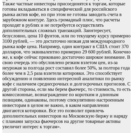
Также частные инвесторы присоединятся к торгам, которые
готовы вкладываться в специфический для российского
рынка актив кофе, но при этом не готовы заводить счета в
зарубежном контуре. Здесь громадный плюс, что расчеты
проходят в рублях и не потребуется осуществлять
дополнительных сложных транзакций. Заинтересует,
безусловно, цена 10 фунтов, или по текущему курсу примерно
3100 рублей, — это достаточно низкая для международного
рынка кофе цена. Например, один контракт в США стоит 370
долларов, что эквивалентно примерно 29 600 рублей. Конечно
же, к кофе сейчас приковано достаточно широкое внимание. В
свою очередь это обусловлено резким взлетом цен, из-за
неурожая за полгода рост составил более 50%, за полтора года
более чем в 2,5 раза взлетели котировки. Это способствует
обсуждению и появлению интересной аналитики по рынку
кофе с наличием среднесрочных и долгосрочных прогнозов. С
другой стороны, если мы берем фьючерс, то стоимость, то есть
комиссионные, вознаграждение по коротким и длинным
позициям, одинаковы, поэтому спекулятивно настроенным
инвесторам в целом не важно, в каком направлении
двигаются котировки. Все это позволит привлечь
дополнительных инвесторов на Московскую биржу и наряду
с планами запуска фьючерсов на другие товарные активы
увеличит интерес к торгам».