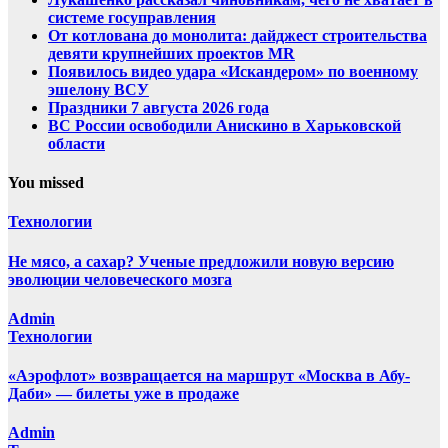
системе госуправления
От котлована до монолита: дайджест строительства
девяти крупнейших проектов MR
Появилось видео удара «Искандером» по военному
эшелону ВСУ
Праздники 7 августа 2026 года
ВС России освободили Анискино в Харьковской
области
You missed
Технологии
Не мясо, а сахар? Ученые предложили новую версию
эволюции человеческого мозга
Admin
Технологии
«Аэрофлот» возвращается на маршрут «Москва в Абу-
Даби» — билеты уже в продаже
Admin