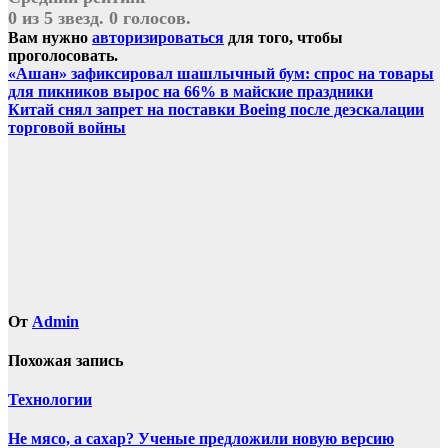
0 из 5 звезд. 0 голосов.
Вам нужно
авторизироваться
для того, чтобы
проголосовать.
Навигация
«Ашан» зафиксировал шашлычный бум: спрос на товары
для пикников вырос на 66% в майские праздники
по
Китай снял запрет на поставки Boeing после деэскалации
записям
торговой войны
От
Admin
Похожая запись
Технологии
Не мясо, а сахар? Ученые предложили новую версию