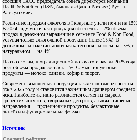
сообщил ТАСС председатель совета директоров компании
Health & Nutrition (H&N, бывшая «Данон Россия») Руслан
Алисултанов.
Розничные продажи алкоголя в I квартале упали почти на 15%
В 2024 году молочная продукция обеспечила 12% объема
продаж в денежном выражении в сегменте Food & Non-Food,
уступая только алкогольной продукции (плюс 15%). В
денежном выражении молочная категория выросла на 13%, в
натуральном — на 4%.
По его словам, в «традиционной молочке» с начала 2025 года
рост объема продаж составил 1%. Самые популярные
продукты — молоко, сливки, кефир и творог.
Современная молочная продукция также показывает рост на
4% в 2025 году и становится важнейшим драйвером среднего
чека. Наиболее активно развиваются сегменты сырков,
греческих йогуртов, творожных десертов, а также нишевые
направления — протеиновые продукты, безлактозные
линейки и функциональные форматы.
Источник
Средний рейтинг