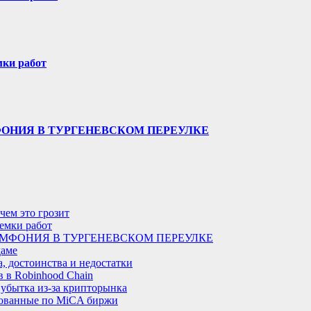
мки работ
ФОНИЯ В ТУРГЕНЕВСКОМ ПЕРЕУЛКЕ
чем это грозит
иемки работ
МФОНИЯ В ТУРГЕНЕВСКОМ ПЕРЕУЛКЕ
даме
, достоинства и недостатки
 в Robinhood Chain
 убытка из-за крипторынка
рованные по MiCA биржи