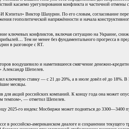
йствий касаемо урегулирования конфликта и частичной отмены 
 Кэпитал» Виктор Шахурин. По его словам, согласование пере
жения геополитической напряжённости и начала конструктивног
ание ключевых конфликтов, включая ситуацию на Украине, сниж
х прибылей… Тем не менее без фундаментального прогресса в п
рин в разговоре с RT.
сторов воодушевило и наметившееся смягчение денежно-кредит
» Александр Шепелев.
ил ключевую ставку — с 21 до 20%, а в июле довёл её до 18%. 
йшие месяцы.
для акций российских компаний. К концу года она может опус
м темпом», — отметил Шепелев.
онцу 2025-го индекс Мосбиржи может подняться до 3300—3400 пу
ссе в российско-американском диалоге и сохранении текущего 