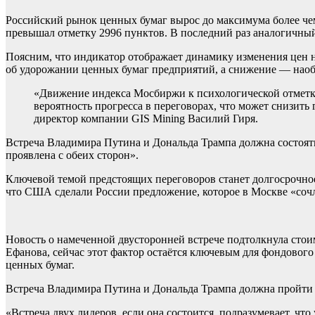
Российский рынок ценных бумаг вырос до максимума более чем
превышал отметку 2996 пунктов. В последний раз аналогичный
Поясним, что индикатор отображает динамику изменения цен н
об удорожании ценных бумаг предприятий, а снижение — наоб
«Движение индекса Мосбиржи к психологической отметке
вероятность прогресса в переговорах, что может снизить
директор компании GIS Mining Василий Гиря.
Встреча Владимира Путина и Дональда Трампа должна состоять
проявлена с обеих сторон».
Ключевой темой предстоящих переговоров станет долгосрочно
что США сделали России предложение, которое в Москве «со
Новость о намеченной двусторонней встрече подтолкнула стои
Ефанова, сейчас этот фактор остаётся ключевым для фондовог
ценных бумаг.
Встреча Владимира Путина и Дональда Трампа должна пройти н
«Встреча двух лидеров, если она состоится, подразумевает, ч