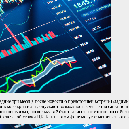
дние три месяца после новости о предстоящей встрече Владими
инского кризиса и допускают возможность смягчения санкционн
ого оптимизма, поскольку всё будет зависеть от итогов российс
 ключевой ставки ЦБ. Как на этом фоне могут измениться котир