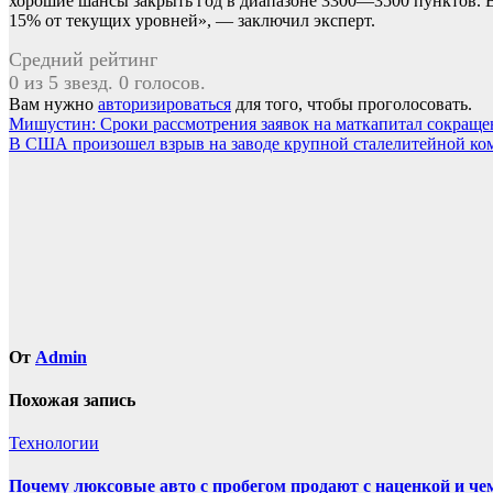
хорошие шансы закрыть год в диапазоне 3300—3500 пунктов.
15% от текущих уровней», — заключил эксперт.
Средний рейтинг
0 из 5 звезд. 0 голосов.
Вам нужно
авторизироваться
для того, чтобы проголосовать.
Навигация
Мишустин: Сроки рассмотрения заявок на маткапитал сокраще
В США произошел взрыв на заводе крупной сталелитейной ко
по
записям
От
Admin
Похожая запись
Технологии
Почему люксовые авто с пробегом продают с наценкой и чем