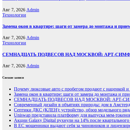
Авг 7, 2026
Admin
Технологии
Замена окон в квартире: шаги от замера до монтажа и прие
Авг 7, 2026
Admin
Технологии
СЕМНАДЦАТЬ ПОДВЕСОВ НАД МОСКВОЙ: АРТ-СИМ
Авг 7, 2026
Admin
Свежие записи
Почему люксовые авто с пробегом продают с наценкой и 
Замена окон в квартире: шаги от замера до монтажа и пр
СЕМНАДЦАТЬ ПОДВЕСОВ НАД МОСКВОЙ: АРТ-СИ
Современный дизайн в объятиях природы: дом в Амстер
Септики ДКС (КЛЕН): устройство, обзор модельного ряда
Uniswap представила платформу для выпуска мем-токенов
Акции Galaxy Digital рухнули на 14% после квартального
В ЕС мошенники выдают себя за чиновников и лицензи