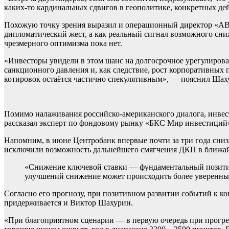
каких-то кардинальных сдвигов в геополитике, конкретных де
Похожую точку зрения выразил и операционный директор «АВИ
дипломатический жест, а как реальный сигнал возможного сни
чрезмерного оптимизма пока нет.
«Инвесторы увидели в этом шанс на долгосрочное урегулиров
санкционного давления и, как следствие, рост корпоративны
котировок остаётся частично спекулятивным», — пояснил Шаху
Помимо налаживания российско-американского диалога, инве
рассказал эксперт по фондовому рынку «БКС Мир инвестиций
Напомним, в июне Центробанк впервые почти за три года сниз
исключили возможность дальнейшего смягчения ДКП в ближа
«Снижение ключевой ставки — фундаментальный позитив 
улучшений снижение может происходить более уверенны
Согласно его прогнозу, при позитивном развитии событий к к
придерживается и Виктор Шахурин.
«При благоприятном сценарии — в первую очередь при прогре