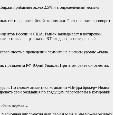
осбиржи прибавлял около 2,5% и в определённый момент
ых секторов российской экономики. Рост показателя говорит
зидентов России и США. Рынок закладывает в котировки
ские активы», — рассказал RT владелец и генеральный
ересованность в проведении саммита на высшем уровне «была
ик президента РФ Юрий Ушаков. При этом ранее он отметил,
недели. По словам аналитика компании «Цифра брокер» Ивана
ировать свои ожидания по грядущим переговорам в котировки
я обеих держав….
и. Челночная дипломатия дала свои плоды, и мы можем ожидать