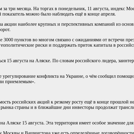
 за три месяца. На торгах в понедельник, 11 августа, индекс М
 показатель можно было наблюдать ещё в конце апреля.
а акции наиболее крупных и перспективных компаний из основн
орот.
 3000 пунктов во многом связано с ожиданиями от встречи пре
 геополитические риски и поддержать приток капитала в россий
ся 15 августа на Аляске. По словам российского лидера, заинт
е урегулирование конфликта на Украине, о чём сообщил помощн
чли приемлемым».
мость российских акций к резкому росту ещё в конце прошлой 
о рынка страны и в ближайшие дни инвесторы продолжат трансл
а Аляске 15 августа. Эта территория имеет особое значение дл
то у Москвы и Вашингтона уже есть определённые договорённост