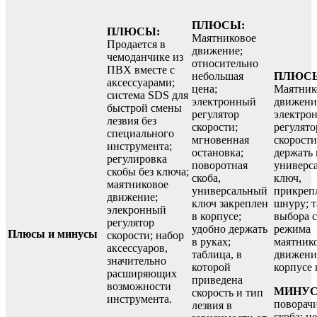
ПЛЮСЫ:
ПЛЮСЫ:
Маятниковое
Продается в
движение;
чемоданчике из
относительно
ПВХ вместе с
небольшая
ПЛЮС
аксессуарами;
цена;
Маятник
система SDS для
электронный
движени
быстрой смены
регулятор
электро
лезвия без
скорости;
регулято
специального
мгновенная
скорости
инструмента;
остановка;
держать 
регулировка
поворотная
универс
скобы без ключа;
скоба,
ключ,
маятниковое
универсальный
прикреп
движение;
ключ закреплен
шнуру; 
элекронный
в корпусе;
выбора с
регулятор
удобно держать
режима
Плюсы и минусы
скорости; набор
в руках;
маятник
аксессуаров,
таблица, в
движени
значительно
которой
корпусе 
расширяющих
приведена
возможности
МИНУС
скорость и тип
инструмента.
поворач
лезвия в
скоба; н