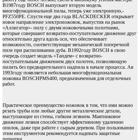
В1987году BOSCH выпускает вторую модель
многофункциональной пилы, теперь уже электронную,-
PFZ550PE. Спустя еще два года BLACKDECKER открывает
новое направление электроножовок, выпустив на рынок
«Аллигатор»- пилу с двумя ножовочными полотнами,
которые совершают возвратно-поступательное движение друг
относительно друга вдоль оси, что обеспечивает
возможности, соответствующие механической поперечной
пиле при распиливании дуба. В1992году BOSCH в свою
очередь создает модель «Тандем» с возвратно-
поступательным движением двух полотен, позволяющую
пилить без предварительного надпила в начале процесса. Ав
1993году появляется небольшая многофункциональная
ножовка BOSCHPMS400, предназначенная для отделочных
работ.
Практическое преимущество ножовок в том, что ими можно
резать трубы или любые другие металлические детали,
выступающие из стены, гибким лезвием. Маятниковое
движение лезвия способствует эффективному удалению
опилок, даже при работе с сырым деревом. При пользовании
этим инструментом рекомендуется надевать защитные
перчатки.