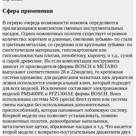
Сфера применения
В первую очередь возможности ножовок определяются
прилагающимся комплектом сменных инструментальных
насадок. Одних ножовочных полотен существует огромное
количество: короткие и длинные, смелкими зубьями- по стали
и цветным металлам, со средними или крупными зубьями- по
синтетическим материалам, гипсокартонным или
гипсоволокнистым плитам, пенобетону, кирпичу, и т.д., сухой
и сырой древесине. Но если комплектация инструмента
зависит от производителя (фирмы BOSCH и METABO
выпускают соответственно 28 и 22модели), то крепежная
система одинакова: для раздвигания захватных щек держателя
лезвия используется универсальный ключ, который подходит
для всех моделей. Исключение составляют электроножовки
моделей PMS400PE и PFZ1300AE фирмы BOSCH. Вних
использована система SDS (special direct system или система
смены насадки без использования дополнительных
приспособлений), которая напоминает лобзиковую систему.
Впервой модели она позволяет устанавливать, помимо
ножовочных полотен, разнообразные напильники,
металлические щетки, абразивные насадки и т.д. Что касается
второй модели с возвратно-поступательным движением двух