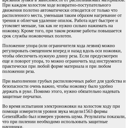
При каждом холостом ходе возвратно-поступательного
движения полотно автоматически отводится от только что
распиленного места, уменьшая таким образом нагревание от
трения и облегчая удаление опилок. Работа идет быстрее и
утомляет меньше, так как не нужно сильно нажимать на
ножовку. Кроме того, при таком режиме работы повышается
срок службы ножовочных полотен.
Положение упора (или ограничителя хода лезвия) можно
регулировать смещением вперед и назад вдоль оси ножовки,
чтобы обеспечить нужную длину реза. Если предусмотрен
еще и поворот упора, то можно ограничить ход инструмента
практически при любой форме материала и при любом
положении реза.
При выполнении грубых распиловочных работ для удобства и
безопасности очень важно, чтобы ножовку было удобно
держать в руке. Помимо этого, нужно обязательно надевать
защитные перчатки.
Во время испытания электроножовки на холостом ходу при
помощи измерителя уровня звука модели1563 фирмы
GeneralRadio был измерен уровень шума. Результаты показали,
что при пилении необходимо использовать защитные
наушники.