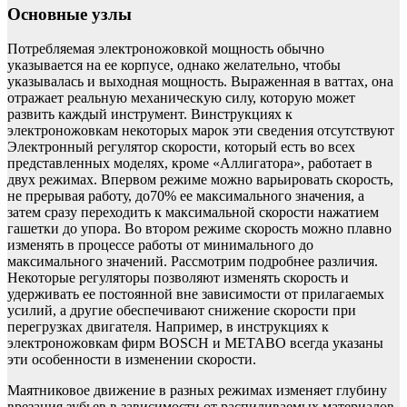
Основные узлы
Потребляемая электроножовкой мощность обычно
указывается на ее корпусе, однако желательно, чтобы
указывалась и выходная мощность. Выраженная в ваттах, она
отражает реальную механическую силу, которую может
развить каждый инструмент. Винструкциях к
электроножовкам некоторых марок эти сведения отсутствуют
Электронный регулятор скорости, который есть во всех
представленных моделях, кроме «Аллигатора», работает в
двух режимах. Впервом режиме можно варьировать скорость,
не прерывая работу, до70% ее максимального значения, а
затем сразу переходить к максимальной скорости нажатием
гашетки до упора. Во втором режиме скорость можно плавно
изменять в процессе работы от минимального до
максимального значений. Рассмотрим подробнее различия.
Некоторые регуляторы позволяют изменять скорость и
удерживать ее постоянной вне зависимости от прилагаемых
усилий, а другие обеспечивают снижение скорости при
перегрузках двигателя. Например, в инструкциях к
электроножовкам фирм BOSCH и METABO всегда указаны
эти особенности в изменении скорости.
Маятниковое движение в разных режимах изменяет глубину
врезания зубьев в зависимости от распиливаемых материалов.