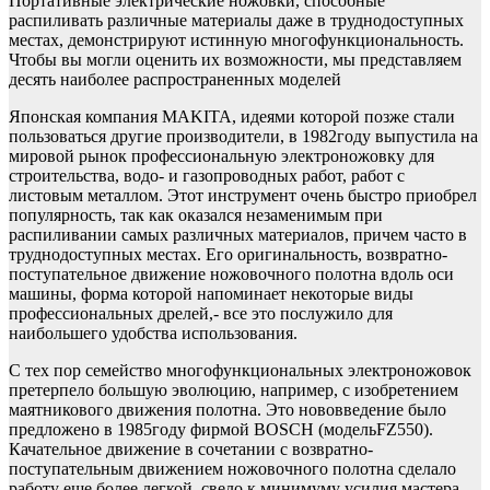
Портативные электрические ножовки, способные
распиливать различные материалы даже в труднодоступных
местах, демонстрируют истинную многофункциональность.
Чтобы вы могли оценить их возможности, мы представляем
десять наиболее распространенных моделей
Японская компания MAKITA, идеями которой позже стали
пользоваться другие производители, в 1982году выпустила на
мировой рынок профессиональную электроножовку для
строительства, водо- и газопроводных работ, работ с
листовым металлом. Этот инструмент очень быстро приобрел
популярность, так как оказался незаменимым при
распиливании самых различных материалов, причем часто в
труднодоступных местах. Его оригинальность, возвратно-
поступательное движение ножовочного полотна вдоль оси
машины, форма которой напоминает некоторые виды
профессиональных дрелей,- все это послужило для
наибольшего удобства использования.
С тех пор семейство многофункциональных электроножовок
претерпело большую эволюцию, например, с изобретением
маятникового движения полотна. Это нововведение было
предложено в 1985году фирмой BOSCH (модельFZ550).
Качательное движение в сочетании с возвратно-
поступательным движением ножовочного полотна сделало
работу еще более легкой, свело к минимуму усилия мастера.