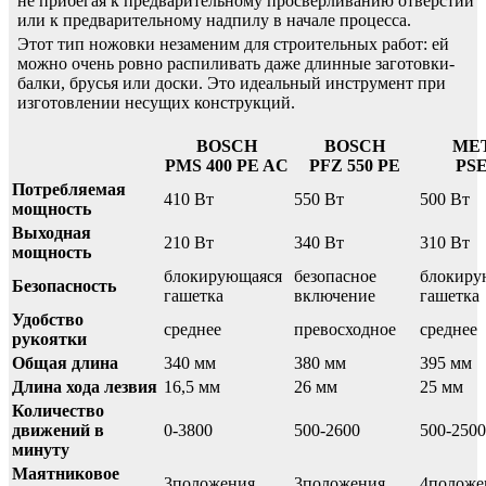
не прибегая к предварительному просверливанию отверстий
или к предварительному надпилу в начале процесса.
Этот тип ножовки незаменим для строительных работ: ей
можно очень ровно распиливать даже длинные заготовки-
балки, брусья или доски. Это идеальный инструмент при
изготовлении несущих конструкций.
BOSCH
BOSCH
ME
PMS 400 PE AC
PFZ 550 PE
PSE
Потребляемая
410 Вт
550 Вт
500 Вт
мощность
Выходная
210 Вт
340 Вт
310 Вт
мощность
блокирующаяся
безопасное
блокиру
Безопасность
гашетка
включение
гашетка
Удобство
среднее
превосходное
среднее
рукоятки
Общая длина
340 мм
380 мм
395 мм
Длина хода лезвия
16,5 мм
26 мм
25 мм
Количество
движений в
0-3800
500-2600
500-2500
минуту
Маятниковое
3положения
3положения
4положе