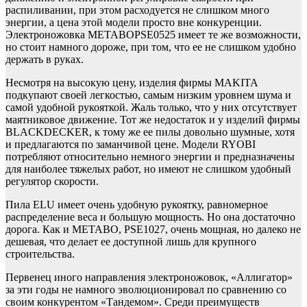
распиливании, при этом расходуется не слишком много
энергии, а цена этой модели просто вне конкуренции.
Электроножовка METABOPSE0525 имеет те же возможности,
но стоит намного дороже, при том, что ее не слишком удобно
держать в руках.
Несмотря на высокую цену, изделия фирмы MAKITA
подкупают своей легкостью, самым низким уровнем шума и
самой удобной рукояткой. Жаль только, что у них отсутствует
маятниковое движение. Тот же недостаток и у изделий фирмы
BLACKDECKER, к тому же ее пилы довольно шумные, хотя
и предлагаются по заманчивой цене. Модели RYOBI
потребляют относительно немного энергии и предназначены
для наиболее тяжелых работ, но имеют не слишком удобный
регулятор скорости.
Пила ELU имеет очень удобную рукоятку, равномерное
распределение веса и большую мощность. Но она достаточно
дорога. Как и METABO, PSE1027, очень мощная, но далеко не
дешевая, что делает ее доступной лишь для крупного
строительства.
Первенец иного направления электроножовок, «Аллигатор»
за эти годы не намного эволюционировал по сравнению со
своим конкурентом «Тандемом». Среди преимуществ