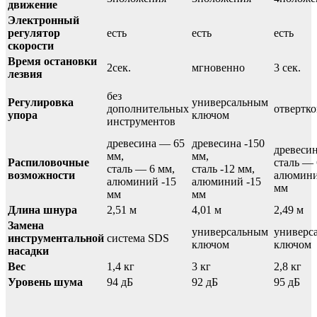
движение
Электронный
регулятор
есть
есть
есть
скорости
Время остановки
2сек.
мгновенно
3 сек.
лезвия
без
Регулировка
универсальным
дополнительных
отвертк
упора
ключом
инструментов
древесина — 65
древесина -150
древесин
мм,
мм,
Распиловочные
сталь — 
сталь — 6 мм,
сталь -12 мм,
возможности
алюмини
алюминий -15
алюминий -15
мм
мм
мм
Длина шнура
2,51 м
4,01 м
2,49 м
Замена
универсальным
универс
инструментальной
система SDS
ключом
ключом
насадки
Вес
1,4 кг
3 кг
2,8 кг
Уровень шума
94 дБ
92 дБ
95 дБ