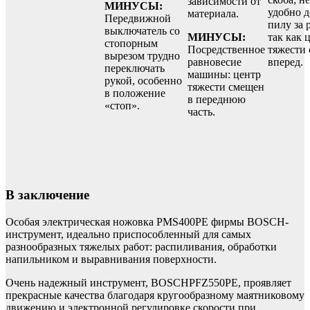
зависимости от
МИНУСЫ:
удобно 
материала.
Передвижной
пилу за 
выключатель со
МИНУСЫ:
так как 
стопорным
Посредственное
тяжести
вырезом трудно
равновесие
вперед.
переключать
машины: центр
рукой, особенно
тяжести смещен
в положение
в переднюю
«стоп».
часть.
В заключение
Особая электрическая ножовка PMS400PE фирмы BOSCH-
инструмент, идеально приспособленный для самых
разнообразных тяжелых работ: распиливания, обработки
напильником и выравнивания поверхности.
Очень надежный инструмент, BOSCHPFZ550PE, проявляет
прекрасные качества благодаря кругообразному маятниковому
движению и электронной регулировке скорости при