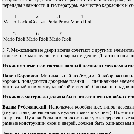
перепады влажности и температуры. Акачество каркасных и сб
1
2
3
4
Master Lock
«Софья»
Porta Prima
Mario Rioli
5
6
7
Mario Rioli
Mario Rioli
Mario Rioli
3-7. Межкомнатные двери всегда сочетают с другими элемента
отделочных материалов и столярных изделий. Для этого они п
Из каких элементов состоит полный комплект межкомнатно
Павел Боровков.
Минимальный необходимый набор распашной 
коробки, понадобятся доборные планки — специальные элемен
монтажный шов между коробкой и стеной. Однако не так давно
Из какого материала должна быть изготовлена коробка сте
Вадим Рубежанский.
Используют коробки трех типов: деревя
(гнутая сталь, окрашенная в нужный заказчику цвет). Изделия
покрытие. Ну а наибольшим спросом пользуются деревянные кор
рамные конструкции окон и дверей, должен быть одинаковым в
Зависит ли звукоизоляция от конструкции двери?