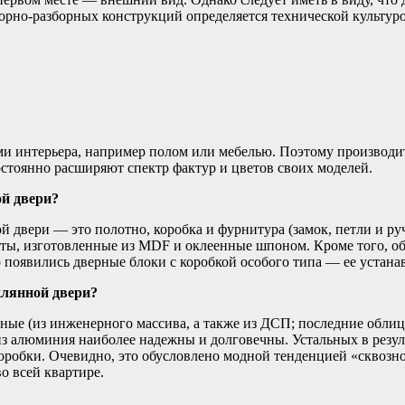
орно-разборных конструкций определяется технической культур
ми интерьера, например полом или мебелью. Поэтому производите
остоянно расширяют спектр фактур и цветов своих моделей.
й двери?
двери — это полотно, коробка и фурнитура (замок, петли и ру
ты, изготовленные из MDF и оклеенные шпоном. Кроме того, об
 появились дверные блоки с коробкой особого типа — ее устана
клянной двери?
нные (из инженерного массива, а также из ДСП; последние обл
 из алюминия наиболее надежны и долговечны. Устальных в резу
обки. Очевидно, это обусловлено модной тенденцией «сквозного
о всей квартире.