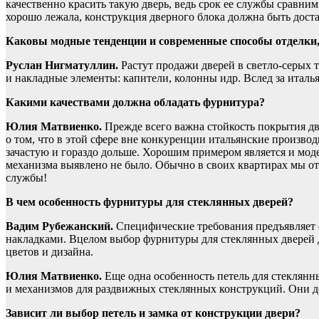
качественно красить такую дверь, ведь срок ее службы сравн
хорошо лежала, конструкция дверного блока должна быть дост
Каковы модные тенденции и современные способы отделки,
Руслан Нигматуллин.
Растут продажи дверей в светло-серых
и накладные элементы: капители, колонны идр. Вслед за италь
Какими качествами должна обладать фурнитура?
Юлия Матвиенко.
Прежде всего важна стойкость покрытия дв
о том, что в этой сфере вне конкуренции итальянские производит
зачастую и гораздо дольше. Хорошим примером является и моде
механизма выявлено не было. Обычно в своих квартирах мы отк
службы!
В чем особенность фурнитуры для стеклянных дверей?
Вадим Рубежанский.
Специфические требования предъявляет с
накладками. Вцелом выбор фурнитуры для стеклянных дверей д
цветов и дизайна.
Юлия Матвиенко.
Еще одна особенность петель для стеклянн
и механизмов для раздвижных стеклянных конструкций. Они до
Зависит ли выбор петель и замка от конструкции двери?