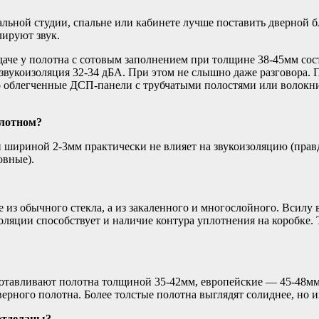
альной студии, спальне или кабинете лучше поставить дверной
лируют звук.
аче у полотна с сотовым заполнением при толщине 38-45мм соста
ва звукоизоляция 32-34 дБА. При этом не слышно даже разговор
облегченные ДСП-панели с трубчатыми полостями или волокнис
олотном?
 шириной 2-3мм практически не влияет на звукоизоляцию (правд
овные).
 из обычного стекла, а из закаленного и многослойного. Всил
ляции способствует и наличие контура уплотнения на коробке. 
готавливают полотна толщиной 35-42мм, европейские — 45-48мм
ерного полотна. Более толстые полотна выглядят солиднее, но 
отделаны?