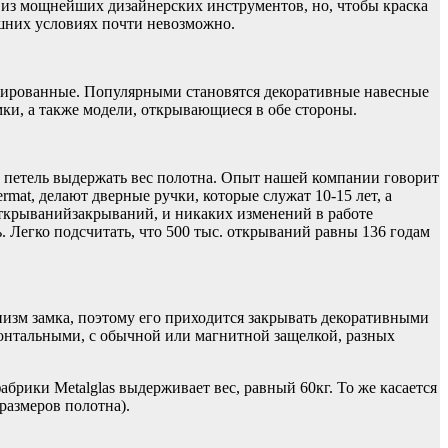
н из мощнейших дизайнерских инструментов, но, чтобы краска
ашних условиях почти невозможно.
ашированные. Популярными становятся декоративные навесные
мки, а также модели, открывающиеся в обе стороны.
ь петель выдержать вес полотна. Опыт нашей компании говорит
ermat, делают дверные ручки, которые служат 10-15 лет, а
 открыванийзакрываний, и никаких изменений в работе
. Легко подсчитать, что 500 тыс. открываний равны 136 годам
низм замка, поэтому его приходится закрывать декоративными
зонтальными, с обычной или магнитной защелкой, разных
брики Metalglas выдерживает вес, равный 60кг. То же касается
размеров полотна).