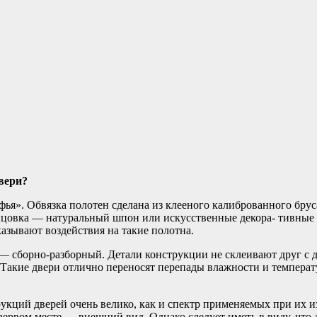
вери?
фья». Обвязка полотен сделана из клееного калиброванного бру
ицовка — натуральный шпон или искусственные декора- тивные
азывают воздействия на такие полотна.
— сборно-разборный. Детали конструкции не склеивают друг с 
Такие двери отлично переносят перепады влажности и температ
укций дверей очень велико, как и спектр применяемых при их и
первом месте — внешний вид. Однако следует иметь в виду, что 