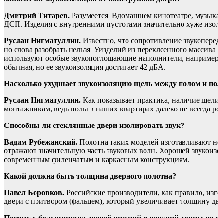
Дмитрий Титарев.
Разумеется. Вдомашнем кинотеатре, музык
ДСП. Изделия с внутренними пустотами значительно хуже изо
Руслан Нигматуллин.
Известно, что сопротивление звукоперед
но слова разобрать нельзя. Уизделий из переклеенного масси
используют особые звукопоглощающие наполнители, например 
обычная, но ее звукоизоляция достигает 42 дБА.
Насколько ухудшает звукоизоляцию щель между полом и п
Руслан Нигматуллин.
Как показывает практика, наличие щели
монтажникам, ведь полы в наших квартирах далеко не всегда р
Способны ли стеклянные двери изолировать звук?
Вадим Рубежанский.
Полотна таких моделей изготавливают не
отражают значительную часть звуковых волн. Хорошей звукоизо
современным филенчатым и каркасным конструкциям.
Какой должна быть толщина дверного полотна?
Павел Боровков.
Российские производители, как правило, из
двери с притвором (фальцем), который увеличивает толщину дв
Почему у большинства дверей нижний и верхний торцы не 