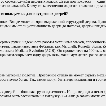
им со сроком службы дешевых красок. Дверь под покраску — оди
аточно сложной. Ктому же качественно окрасить полотно в дом
 используемые для внутренних дверей?
 тонах. Вмоде модели с ярко выраженной структурой дерева, бр
янцами мы стали устанавливать двери до потолка, двери-невиди
ерных ручек, надежность работы механизма замков, способност
ели. Такие известные фабрики, как Martinelli, Rossetti, Sicma, Z
ль замка Mediana Evolution (AGB). Он прошел тест на 500 тыс.
рываем-закрываем одну дверь пять, максимум десять раз за день
ам материал полотна. Прозрачное стекло не может скрыть меха
остаточно богат. Так, замки могут быть вертикальными и гори
ых дверей — большая грузоподъемность. Например, одна петля фа
лжны быть рассчитаны на нагрузку 80-120кг (в зависимости от 