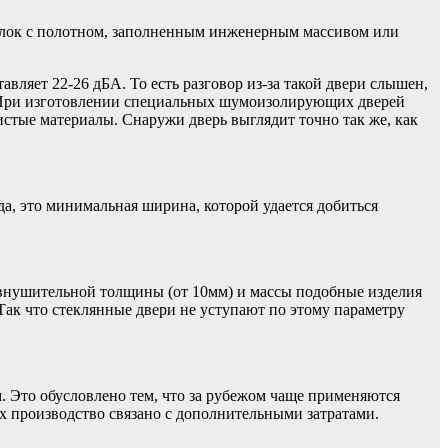
 блок с полотном, заполненным инженерным массивом или
вляет 22-26 дБА. То есть разговор из-за такой двери слышен,
а. При изготовлении специальных шумоизолирующих дверей
тые материалы. Снаружи дверь выглядит точно так же, как
а, это минимальная ширина, которой удается добиться
у внушительной толщины (от 10мм) и массы подобные изделия
Так что стеклянные двери не уступают по этому параметру
. Это обусловлено тем, что за рубежом чаще применяются
их производство связано с дополнительными затратами.