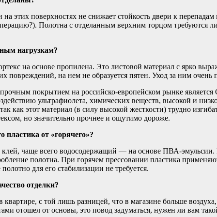
и на этих поверхностях не снижает стойкость двери к перепада
ерацию?). Полотна с отделанным верхним торцом требуются ли
нным нагрузкам?
текс на основе пропилена. Это листовой материал с ярко выр
 повреждений, на нем не образуется пятен. Уход за ним очень п
рочным покрытием на российско-европейском рынке является CPL
здействию ультрафиолета, химических веществ, высокой и низко
так как этот материал (в силу высокой жесткости) трудно изги
ексом, но значительно прочнее и ощутимо дороже.
о пластика от «горячего»?
 клей, чаще всего водосодержащий — на основе ПВА-эмульсии. 
коробление полотна. При горячем прессовании пластика применя
полотно для его стабилизации не требуется.
ачество отделки?
к в квартире, с той лишь разницей, что в магазине больше воздух
тами отошел от основы, это повод задуматься, нужен ли вам та