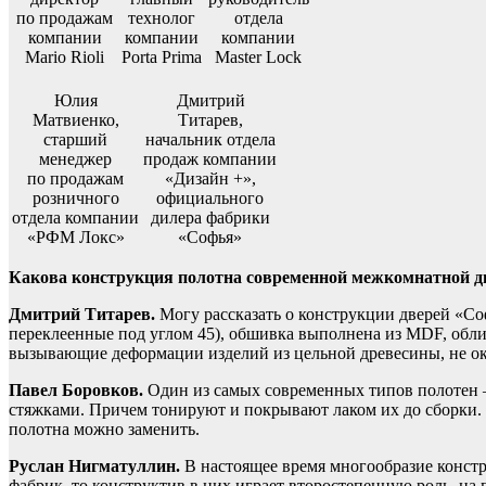
по продажам
технолог
отдела
компании
компании
компании
Mario Rioli
Porta Prima
Master Lock
Юлия
Дмитрий
Матвиенко,
Титарев,
старший
начальник отдела
менеджер
продаж компании
по продажам
«Дизайн +»,
розничного
официального
отдела компании
дилера фабрики
«РФМ Локс»
«Софья»
Какова конструкция полотна современной межкомнатной д
Дмитрий Титарев.
Могу рассказать о конструкции дверей «Со
переклеенные под углом 45), обшивка выполнена из MDF, обл
вызывающие деформации изделий из цельной древесины, не ок
Павел Боровков.
Один из самых современных типов полотен 
стяжками. Причем тонируют и покрывают лаком их до сборки. 
полотна можно заменить.
Руслан Нигматуллин.
В настоящее время многообразие констр
фабрик, то конструктив в них играет второстепенную роль, на 