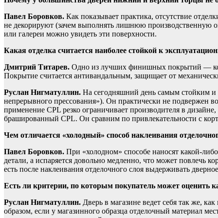
Павел Боровков.
Как показывает практика, отсутствие отделк
не декорируют (зачем выполнять лишнюю производственную оп
или галереи можно увидеть эти поверхности.
Какая отделка считается наиболее стойкой к эксплуатацио
Дмитрий Титарев.
Одно из лучших финишных покрытий — кор
Покрытие считается антивандальным, защищает от механических
Руслан Нигматуллин.
На сегодняшний день самым стойким и п
непрерывного прессования»). Он практически не подвержен во
применение CPL резко ограничивает производителя в дизайне, 
брашированный CPL. Он сравним по привлекательности с корт
Чем отличается «холодный» способ наклеивания отделочног
Павел Боровков.
При «холодном» способе наносят какой-либо
детали, а испаряется довольно медленно, что может повлечь 
есть после наклеивания отделочного слоя выдерживать дверное 
Есть ли критерии, по которым покупатель может оценить к
Руслан Нигматуллин.
Дверь в магазине ведет себя так же, ка
образом, если у магазинного образца отделочный материал мес