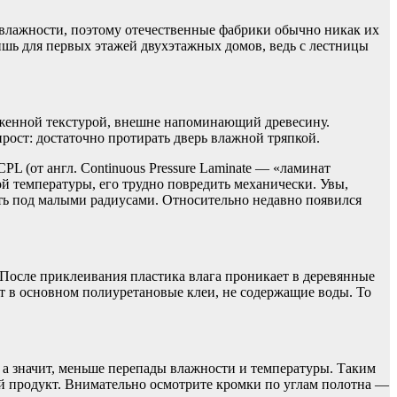
м влажности, поэтому отечественные фабрики обычно никак их
шь для первых этажей двухэтажных домов, ведь с лестницы
аженной текстурой, внешне напоминающий древесину.
рост: достаточно протирать дверь влажной тряпкой.
 (от англ. Continuous Pressure Laminate — «ламинат
й температуры, его трудно повредить механически. Увы,
бать под малыми радиусами. Относительно недавно появился
После приклеивания пластика влага проникает в деревянные
ют в основном полиуретановые клеи, не содержащие воды. То
а, а значит, меньше перепады влажности и температуры. Таким
кой продукт. Внимательно осмотрите кромки по углам полотна —