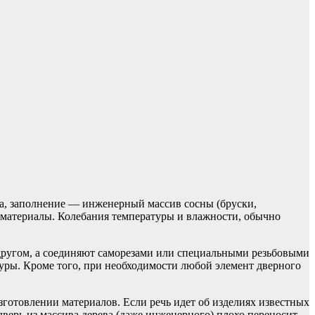
са, заполнение — инженерный массив сосны (бруски,
 материалы. Колебания температуры и влажности, обычно
другом, а соединяют саморезами или специальными резьбовыми
уры. Кроме того, при необходимости любой элемент дверного
зготовлении материалов. Если речь идет об изделиях известных
дверь из массива дерева (даже инженерного) плохо переносит