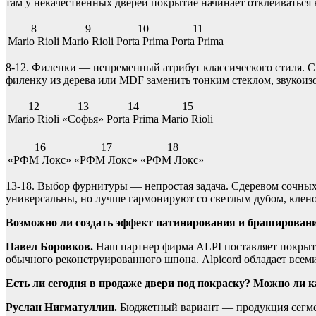
там у некачественных дверей покрытие начинает отклеиваться 
8
9
10
11
Mario Rioli
Mario Rioli
Porta Prima
Porta Prima
8-12. Филенки — непременный атрибут классического стиля. Сч
филенку из дерева или MDF заменить тонким стеклом, звукоизо
12
13
14
15
Mario Rioli
«Софья»
Porta Prima
Mario Rioli
16
17
18
«РФМ Локс»
«РФМ Локс»
«РФМ Локс»
13-18. Выбор фурнитуры — непростая задача. Сдеревом сочных,
универсальны, но лучше гармонируют со светлым дубом, клено
Возможно ли создать эффект патинирования и браширован
Павел Боровков.
Наш партнер фирма ALPI поставляет покрыти
обычного реконструированного шпона. Alpicord обладает всеми
Есть ли сегодня в продаже двери под покраску? Можно ли 
Руслан Нигматуллин.
Бюджетный вариант — продукция сегмент