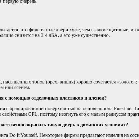
в первую очередь.
итается, что филенчатые двери хуже, чем гладкие щитовые, изол
ляция снизится на 3-4 дБА, а это уже существенно.
 насыщенных тонов (орех, вишня) хорошо сочетается «золото»; 
м или ясенем.
ия с помощью отделочных пластиков и пленок?
я с брашированной поверхностью на основе шпона Fine-line. Так
 свойствами CPL, поэтому изогнуть его с малым радиусом практ
качественно окрасить такую дверь в домашних условиях?
а Do It Yourself. Некоторые фирмы предлагают изделия из сосн