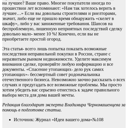
на лучшее? Ваше право. Многие покупатели иногда по
прошествии лет вспоминают: «Нам так хотелось верить в
лучшее…» Если вы довольны строителями и риелторами,
значит, либо еще не пришло время обнаружить «скелет в
шкафу», либо у вас заниженные требования. Шансов на
беспроблемную, лишенную неприятных последствий сделку
довольно мало- менее 10 %! Конечно, если вы не
приобретаете простой огород.
Эта статья- всего лишь попытка показать возможные
последствия неправильной покупки в России, стране с
неразвитым рынком недвижимости. Уделите максимум
внимания сделке, проверяйте любую информацию и все
документы. «Спасение утопающих- дело рук самих
утопающих»- бессмертный совет родоначальника
отечественного бизнеса. Невозможно заочно рассказать о всех
случаях и предугадать все возможные проблемы. Мы просто
хотим убедить вас серьезно отнестись к задаче правильного
выбора места для дома вашей мечты.
Редакция благодарит эксперта Владимира Черномашенцева за
помощь в подготовке статьи.
Источник: Журнал «Идеи вашего дома»№108