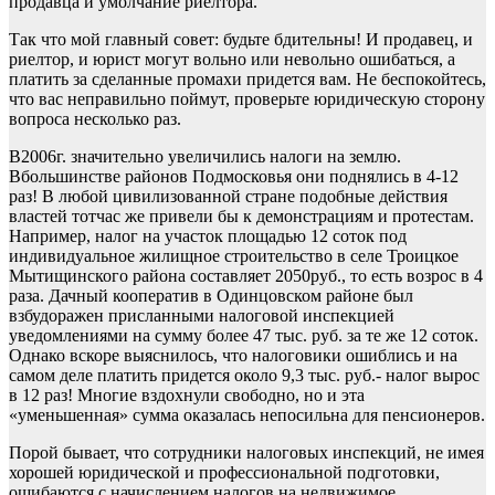
продавца и умолчание риелтора.
Так что мой главный совет: будьте бдительны! И продавец, и
риелтор, и юрист могут вольно или невольно ошибаться, а
платить за сделанные промахи придется вам. Не беспокойтесь,
что вас неправильно поймут, проверьте юридическую сторону
вопроса несколько раз.
В2006г. значительно увеличились налоги на землю.
Вбольшинстве районов Подмосковья они поднялись в 4-12
раз! В любой цивилизованной стране подобные действия
властей тотчас же привели бы к демонстрациям и протестам.
Например, налог на участок площадью 12 соток под
индивидуальное жилищное строительство в селе Троицкое
Мытищинского района составляет 2050руб., то есть возрос в 4
раза. Дачный кооператив в Одинцовском районе был
взбудоражен присланными налоговой инспекцией
уведомлениями на сумму более 47 тыс. руб. за те же 12 соток.
Однако вскоре выяснилось, что налоговики ошиблись и на
самом деле платить придется около 9,3 тыс. руб.- налог вырос
в 12 раз! Многие вздохнули свободно, но и эта
«уменьшенная» сумма оказалась непосильна для пенсионеров.
Порой бывает, что сотрудники налоговых инспекций, не имея
хорошей юридической и профессиональной подготовки,
ошибаются с начислением налогов на недвижимое