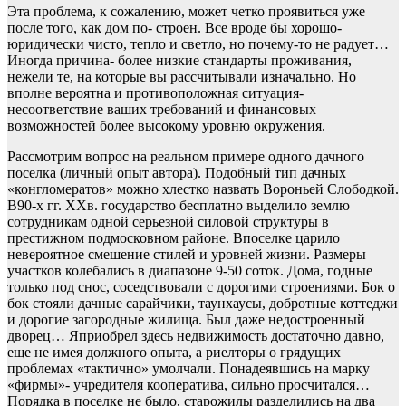
Эта проблема, к сожалению, может четко проявиться уже
после того, как дом по- строен. Все вроде бы хорошо-
юридически чисто, тепло и светло, но почему-то не радует…
Иногда причина- более низкие стандарты проживания,
нежели те, на которые вы рассчитывали изначально. Но
вполне вероятна и противоположная ситуация-
несоответствие ваших требований и финансовых
возможностей более высокому уровню окружения.
Рассмотрим вопрос на реальном примере одного дачного
поселка (личный опыт автора). Подобный тип дачных
«конгломератов» можно хлестко назвать Вороньей Слободкой.
В90-х гг. XXв. государство бесплатно выделило землю
сотрудникам одной серьезной силовой структуры в
престижном подмосковном районе. Впоселке царило
невероятное смешение стилей и уровней жизни. Размеры
участков колебались в диапазоне 9-50 соток. Дома, годные
только под снос, соседствовали с дорогими строениями. Бок о
бок стояли дачные сарайчики, таунхаусы, добротные коттеджи
и дорогие загородные жилища. Был даже недостроенный
дворец… Яприобрел здесь недвижимость достаточно давно,
еще не имея должного опыта, а риелторы о грядущих
проблемах «тактично» умолчали. Понадеявшись на марку
«фирмы»- учредителя кооператива, сильно просчитался…
Порядка в поселке не было, старожилы разделились на два