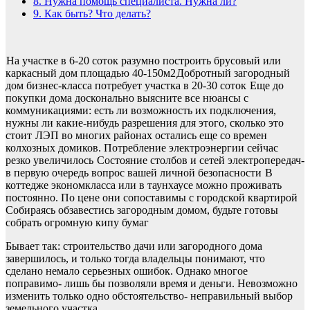
8.
Нужна помощь специалиста. Нужна ли?
9.
Как быть? Что делать?
На участке в 6-20 соток разумно построить брусовый или
каркасный дом площадью 40-150м2
Добротный загородный
дом бизнес-класса потребует участка в 20-30 соток
Еще до
покупки дома досконально выясните все нюансы с
коммуникациями: есть ли возможность их подключения,
нужны ли какие-нибудь разрешения для этого, сколько это
стоит
ЛЭП во многих районах остались еще со времен
колхозных домиков. Потребление электроэнергии сейчас
резко увеличилось
Состояние столбов и сетей электропередач-
в первую очередь вопрос вашей личной безопасности
В
коттедже экономкласса или в таунхаусе можно проживать
постоянно. По цене они сопоставимы с городской квартирой
Собираясь обзавестись загородным домом, будьте готовы
собрать огромную кипу бумаг
Бывает так: строительство дачи или загородного дома
завершилось, и только тогда владельцы понимают, что
сделано немало серьезных ошибок. Однако многое
поправимо- лишь бы позволяли время и деньги. Невозможно
изменить только одно обстоятельство- неправильный выбор
земельного участка.