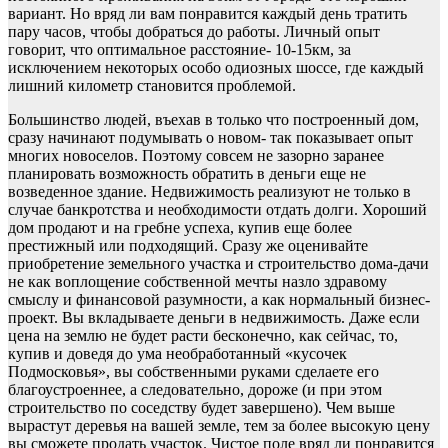
вариант. Но вряд ли вам понравится каждый день тратить
пару часов, чтобы добраться до работы. Личный опыт
говорит, что оптимальное расстояние- 10-15км, за
исключением некоторых особо одиозных шоссе, где каждый
лишний километр становится проблемой.
Большинство людей, въехав в только что построенный дом,
сразу начинают подумывать о новом- так показывает опыт
многих новоселов. Поэтому совсем не зазорно заранее
планировать возможность обратить в деньги еще не
возведенное здание. Недвижимость реализуют не только в
случае банкротства и необходимости отдать долги. Хороший
дом продают и на гребне успеха, купив еще более
престижный или подходящий. Сразу же оценивайте
приобретение земельного участка и строительство дома-дачи
не как воплощение собственной мечты назло здравому
смыслу и финансовой разумности, а как нормальный бизнес-
проект. Вы вкладываете деньги в недвижимость. Даже если
цена на землю не будет расти бесконечно, как сейчас, то,
купив и доведя до ума необработанный «кусочек
Подмосковья», вы собственными руками сделаете его
благоустроеннее, а следовательно, дороже (и при этом
строительство по соседству будет завершено). Чем выше
вырастут деревья на вашей земле, тем за более высокую цену
вы сможете продать участок. Чистое поле вряд ли понравится