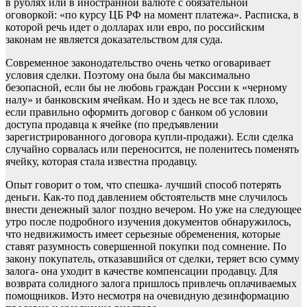
в рублях или в иностранной валюте с обязательной
оговоркой: «по курсу ЦБ РФ на момент платежа». Расписка, в
которой речь идет о долларах или евро, по российским
законам не является доказательством для суда.
Современное законодательство очень четко оговаривает
условия сделки. Поэтому она была бы максимально
безопасной, если бы не любовь граждан России к «черному
налу» и банковским ячейкам. Но и здесь не все так плохо,
если правильно оформить договор с банком об условии
доступа продавца к ячейке (по предъявлении
зарегистрированного договора купли-продажи). Если сделка
случайно сорвалась или переносится, не поленитесь поменять
ячейку, которая стала известна продавцу.
Опыт говорит о том, что спешка- лучший способ потерять
деньги. Как-то под давлением обстоятельств мне случилось
внести денежный залог поздно вечером. Но уже на следующее
утро после подробного изучения документов обнаружилось,
что недвижимость имеет серьезные обременения, которые
ставят разумность совершенной покупки под сомнение. По
закону покупатель, отказавшийся от сделки, теряет всю сумму
залога- она уходит в качестве компенсации продавцу. Для
возврата солидного залога пришлось привлечь оплачиваемых
помощников. Иэто несмотря на очевидную дезинформацию