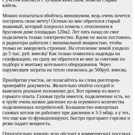
кабель.
Можно попытаться обойтись минимумом, ведь очень хочется
построить свою мечту! Осенью ко мне обратился старый
знакомый, который попросил помочь с отоплением в
брусовом доме площадью 120м2. Лет пять назад он смог
подключить только электричество. Вдоме не жили постоянно,
и радиаторы работали с минимальной мощностью, чтобы
только не заморозить строение. На отопление зимой уходило
до 5 тыс. руб. вмесяц! Как только появились надежды на
газификацию, он сразу же обратился ко мне за советами по
подбору и монтажу котельного оборудования. Через
парумесяцев затраты на тепло снизились до 500руб. вмесяц.
Приобретая участок, не полагайтесь на слова риелторов-
проверяйте документы. Желательно обойти соседей и
выяснить реальное положение дел. Вот пример из моего
горького опыта. Газовая труба имеется, подключение есть, но
в трубе очень низкое давление из-за огромного количества
подключенных потребителей. Большинство импортных
газовых котлов не работают при давлении в 3-5 мбар, а у тех,
что еще как-то функционируют, быстро прогорают горелки и
резко падает мощность.
Относительно хорошо дело обстоит в коммерческих поселках,