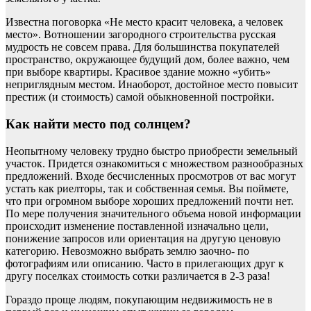
Известна поговорка «Не место красит человека, а человек
место». Вотношении загородного строительства русская
мудрость не совсем права. Для большинства покупателей
пространство, окружающее будущий дом, более важно, чем
при выборе квартиры. Красивое здание можно «убить»
неприглядным местом. Инаоборот, достойное место повысит
престиж (и стоимость) самой обыкновенной постройки.
Как найти место под солнцем?
Неопытному человеку трудно быстро приобрести земельный
участок. Придется ознакомиться с множеством разнообразных
предложений. Входе бесчисленных просмотров от вас могут
устать как риелторы, так и собственная семья. Вы поймете,
что при огромном выборе хороших предложений почти нет.
По мере получения значительного объема новой информации
проиcходит изменение поставленной изначально цели,
понижение запросов или ориентация на другую ценовую
категорию. Невозможно выбрать землю заочно- по
фотографиям или описанию. Часто в прилегающих друг к
другу поселках стоимость сотки различается в 2-3 раза!
Гораздо проще людям, покупающим недвижимость не в