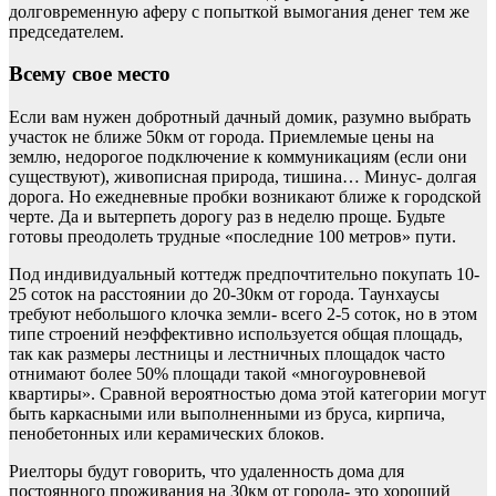
долговременную аферу с попыткой вымогания денег тем же
председателем.
Всему свое место
Если вам нужен добротный дачный домик, разумно выбрать
участок не ближе 50км от города. Приемлемые цены на
землю, недорогое подключение к коммуникациям (если они
существуют), живописная природа, тишина… Минус- долгая
дорога. Но ежедневные пробки возникают ближе к городской
черте. Да и вытерпеть дорогу раз в неделю проще. Будьте
готовы преодолеть трудные «последние 100 метров» пути.
Под индивидуальный коттедж предпочтительно покупать 10-
25 соток на расстоянии до 20-30км от города. Таунхаусы
требуют небольшого клочка земли- всего 2-5 соток, но в этом
типе строений неэффективно используется общая площадь,
так как размеры лестницы и лестничных площадок часто
отнимают более 50% площади такой «многоуровневой
квартиры». Сравной вероятностью дома этой категории могут
быть каркасными или выполненными из бруса, кирпича,
пенобетонных или керамических блоков.
Риелторы будут говорить, что удаленность дома для
постоянного проживания на 30км от города- это хороший