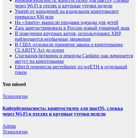
Кибербезопасность: криптостилер для macOS, слежка
через Wi-Fi в отелях и крупные утечки недели
Ущерб от нападений на владельцев криптовалют
превысил $30 млн
На «Авито» выросли продажи одежды для детей
Zara зарегистрировала в России новый товарный знак
В поведении крупных китов, использующих XRP,
наблюдаются необычные движения
В США отложили принятие закона о крипторынке
CLARITY Act до осени
Стагнация биткоина и рекорды Cardano: как начинается
август на крипторынке
Ether.fi перенесла рестейкинг из weETH в отдельный
токен
You missed
Технологии
Кибербезопасность: криптостилер для macOS, слежка
через Wi-Fi в отелях и крупные утечки недели
Admin
Технологии