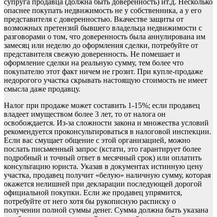
супруга продавца (должна быть доверенность) ит.д. Несколько
опаснее покупать недвижимость не у собственника, а у его
представителя с доверенностью. Вкачестве защиты от
возможных претензий бывшего владельца недвижимости с
разговорами о том, что доверенность была аннулирована им
замесяц или неделю до оформления сделки, потребуйте от
представителя свежую доверенность. Не помешает и
оформление сделки на реальную сумму, тем более что
покупателю этот факт ничем не грозит. При купле-продаже
недорогого участка скрывать настоящую стоимость не имеет
смысла даже продавцу.
Налог при продаже может составить 1-15%; если продавец
владеет имуществом более 3 лет, то от налога он
освобождается. Из-за сложности закона и множества условий
рекомендуется проконсультироваться в налоговой инспекции.
Если вас смущает общение с этой организацией, можно
послать письменный запрос (кстати, это гарантирует более
подробный и точный ответ в месячный срок) или оплатить
консультацию юриста. Указав в документах истинную цену
участка, продавец получит «белую» наличную сумму, которая
окажется нелишней при декларации последующей дорогой
официальной покупки. Если же продавец упрямится,
потребуйте от него хотя бы рукописную расписку о
получении полной суммы денег. Сумма должна быть указана