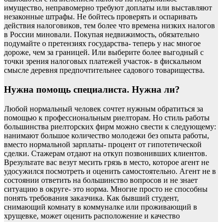
имущество, неправомерно требуют доплаты или выставляют
незаконные штрафы. Не бойтесь проверять и оспаривать
действия налоговиков, тем более что времена низких налогов
в России миновали. Покупая недвижимость, обязательно
подумайте о претензиях государства- теперь у нас многое
дороже, чем за границей. Или выберите более выгодный с
точки зрения налоговых платежей участок- в фискальном
смысле деревня предпочтительнее садового товарищества.
Нужна помощь специалиста. Нужна ли?
Любой нормальный человек сочтет нужным обратиться за
помощью к профессиональным риелторам. Но стиль работы
большинства риелторских фирм можно свести к следующему:
нанимают большое количество молодежи без опыта работы,
вместо нормальной зарплаты- процент от гипотетической
сделки. Стажерам отдают на откуп позвонивших клиентов.
Врезультате вас везут месить грязь в место, которое агент не
удосужился посмотреть и оценить самостоятельно. Агент не в
состоянии ответить на большинство вопросов и не знает
ситуацию в округе- это норма. Многие просто не способны
понять требования заказчика. Как бывший студент,
снимающий комнату в коммуналке или проживающий в
хрущевке, может оценить расположение и качество