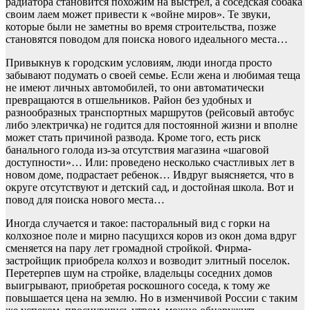
радиатора становится похожим на выстрел, а соседская собака
своим лаем может привести к «войне миров». Те звуки,
которые были не заметны во время строительства, позже
становятся поводом для поиска нового идеального места…
Привыкнув к городским условиям, люди иногда просто
забывают подумать о своей семье. Если жена и любимая теща
не имеют личных автомобилей, то они автоматически
превращаются в отшельников. Район без удобных и
разнообразных транспортных маршрутов (рейсовый автобус
либо электричка) не годится для постоянной жизни и вполне
может стать причиной развода. Кроме того, есть риск
банального голода из-за отсутствия магазина «шаговой
доступности»… Или: проведено несколько счастливых лет в
новом доме, подрастает ребенок… Ивдруг выясняется, что в
округе отсутствуют и детский сад, и достойная школа. Вот и
повод для поиска нового места…
Иногда случается и такое: пасторальный вид с горки на
колхозное поле и мирно пасущихся коров из окон дома вдруг
сменяется на пару лет громадной стройкой. Фирма-
застройщик приобрела колхоз и возводит элитный поселок.
Перетерпев шум на стройке, владельцы соседних домов
выигрывают, приобретая роскошного соседа, к тому же
повышается цена на землю. Но в изменчивой России с таким