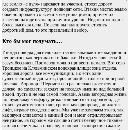
где землю «с нуля» нарезают на участки, строят дорогу,
создают инфраструктуру, подводят сети. Втаких местах землю
обычно продают со всеми коммуникациями, причем их
качество находится на приличном уровне. Недостаток один:
более высокая цена. Но если вы планируете строить
добротный дом, то это правильный выбор.
Кто бы мог подумать…
Иногда поводы для недовольства выскакивают неожиданно и
неприятно, как чертики из табакерки. Итогда человеческий
разум бессилен. Примеров можно привести немало. Вот село
Троицкое на Клязьминском водохранилище: зона отдыха,
хорошая дорога, все коммуникации. Но есть один
существенный недостаток, проявившийся только при первой
ночевке. Аэропорт Шереметьево расположен достаточно
далеко, но самолеты заходят на посадку именно над большой
водой, пусть и не над самой головой. Аведь загородная жизнь
по шумовому комфорту резко отличается от городской, где
стоит гул автомагистрали, гремит мусоропровод, движется
лифт, играют соседские дети. Мы уже не замечаем этого, так
как звуки сливаются в единый фон и мозг отфильтровывает
ненужное. За городом же слышно почти беззвучное тиканье
газового счетчика в подвале, тепловое расширение-сжатие