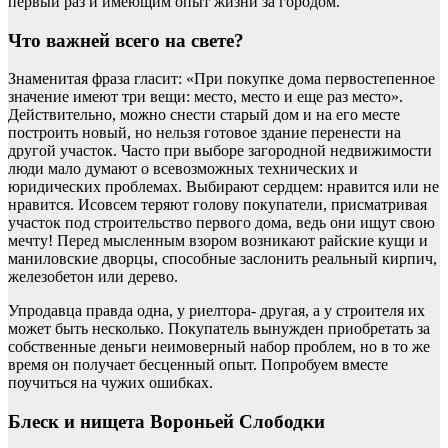
первый раз и имеющим опыт жизни за городом.
Что важней всего на свете?
Знаменитая фраза гласит: «При покупке дома первостепенное
значение имеют три вещи: место, место и еще раз место».
Действительно, можно снести старый дом и на его месте
построить новый, но нельзя готовое здание перенести на
другой участок. Часто при выборе загородной недвижимости
люди мало думают о всевозможных технических и
юридических проблемах. Выбирают сердцем: нравится или не
нравится. Исовсем теряют голову покупатели, присматривая
участок под строительство первого дома, ведь они ищут свою
мечту! Перед мысленным взором возникают райские кущи и
маниловские дворцы, способные заслонить реальный кирпич,
железобетон или дерево.
Упродавца правда одна, у риелтора- другая, а у строителя их
может быть несколько. Покупатель вынужден приобретать за
собственные деньги неимоверный набор проблем, но в то же
время он получает бесценный опыт. Попробуем вместе
поучиться на чужих ошибках.
Блеск и нищета Вороньей Слободки