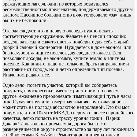
враждующих лагеря, один из которых возмущался
бесхозяйственностью председателя, поддерживаемого другим
кланом. Пассивное большинство вяло голосовало «за», лишь
бы их не беспокоили.
Отсюда следует, что в первую очередь нужно искать
соответствующее окружение. Желаете на пенсии спокойно
возделывать сад и сажать цветы- подберите для себя старый
добрый садовый кооператив. Нуждаетесь в доме эконом- или
бизнес-уровня- ищите поселок для среднего класса. Если
позволяют доходы, не экономьте, купите землю в элитном
поселке. Как видите, надо не только выбрать направление и
расстояние от города, но и четко определить тип поселка.
Иначе пострадают все.
Одно дело- посетить участок, который вы собираетесь
покупать, в воскресенье вместе с риелтором, но совсем
другое- ежедневно преодолевать изматывающий путь в часы
пик. Сухая летняя или замерзшая зимняя грунтовая дорога
может стать на полгода абсолютно непролазной. Кто бы мог
подумать, что в 10км от МКАД, свернув с шоссе европейского
качества, легко попасть на трассу уровня гонки «Париж-
Дакар»! Изначально приемлемая дорога была. Но
развернувшееся в округе строительство за пару лет покончило
с ней колесами КамАЗов. Ремонт дороги превратился в