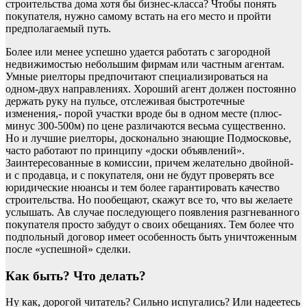
строительства дома хотя бы бизнес-класса? Чтобы понять
покупателя, нужно самому встать на его место и пройти
предполагаемый путь.
Более или менее успешно удается работать с загородной
недвижимостью небольшим фирмам или частным агентам.
Умные риелторы предпочитают специализироваться на
одном-двух направлениях. Хороший агент должен постоянно
держать руку на пульсе, отслеживая быстротечные
изменения,- порой участки вроде бы в одном месте (плюс-
минус 300-500м) по цене различаются весьма существенно.
Но и лучшие риелторы, досконально знающие Подмосковье,
часто работают по принципу «доски объявлений».
Заинтересованные в комиссии, причем желательно двойной-
и с продавца, и с покупателя, они не будут проверять все
юридические нюансы и тем более гарантировать качество
строительства. Но пообещают, скажут все то, что вы желаете
услышать. Ав случае последующего появления разгневанного
покупателя просто забудут о своих обещаниях. Тем более что
подпольный договор имеет особенность быть уничтоженным
после «успешной» сделки.
Как быть? Что делать?
Ну как, дорогой читатель? Сильно испугались? Или надеетесь