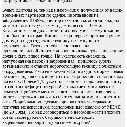
потребует более серьезного подхода.
Будьте бдительны, так как информация, полученная от ваших
временных партнеров по сделке, иногда вводит в
заблуждение. В1999г. риелтор известной компании говорил
мне, что вместе с участком и домом всего в 100м от
Клязьминского водохранилища я получу все коммуникации.
Ион был почти прав. Линия электропередач проходит рядом с
домом, но надо отдать посреднику пачку купюр за
подключение. Газовая труба расположена на
противоположной стороне дороги, но пачка денег посреднику
должна быть вдвое толще. На участке есть скважина,
неглубокая (на песок) и заброшенная,- пришлось бурить
артезианскую и ставить дорогостоящую технику с очистным
оборудованием. Иэто еще везение! Есть люди, которые годами
не могут подключить воду, газ и электричество в престижных
поселках. Почему? Да уже столько домов подключили ранее,
что возник дефицит ресурсов! И никакие взятки здесь не
помогут. Проблему можно решить, только затратив очень
много средств,- проложить собственные коммуникационные
сети. Подобными «недугами» довольно часто страдают
популярные деревеньки, расположенные недалеко от МКАД
(до 20-30км). Но как договориться о необходимости вложить
сотни тысяч рублей с бабушкой-пенсионеркой,
выращивающей картошку на своем огороде?