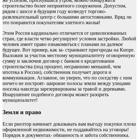
же успехом, проснувшись утром, можно обнаружить
строительство более неприятного сооружения. Допустим,
рядом с шоссе в будущем году возведут торгово-
развлекательный центр с большими автостоянками. Вряд ли
это понравится покупателям элитного жилья!
Этим Россия кардинально отличается от цивилизованных
стран, где власти четко регулируют условия застройки. Любой
человек имеет право ознакомиться с планами на далекое
будущее. Вот пример, как за- страивают пригороды на Кипре.
Выложив за участок местному муниципалитету оговоренную
сумму и заключив договор с банком о кредитовании
строительства (под процент, несравнимо меньший, чем
ипотека в России), собственник получает дороги и
коммуникации. Аглавное, он уверен, что по соседству с ним
ничего не построят- широкие полосы земли между улицами
поселка навсегда зарезервированы за травой и деревьями.
Инарушение подобного договора может разорить
муниципалитет!
Земля и право
Если риелтор начинает доказывать вам выгоду покупки плохо
оформленной недвижимости, не поддавайтесь на уговоры!
Порядок в документах- обязанность и забота собственника.