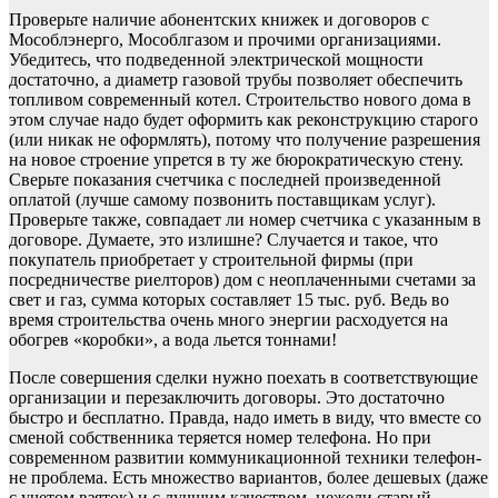
Проверьте наличие абонентских книжек и договоров с
Мособлэнерго, Мособлгазом и прочими организациями.
Убедитесь, что подведенной электрической мощности
достаточно, а диаметр газовой трубы позволяет обеспечить
топливом современный котел. Строительство нового дома в
этом случае надо будет оформить как реконструкцию старого
(или никак не оформлять), потому что получение разрешения
на новое строение упрется в ту же бюрократическую стену.
Сверьте показания счетчика с последней произведенной
оплатой (лучше самому позвонить поставщикам услуг).
Проверьте также, совпадает ли номер счетчика с указанным в
договоре. Думаете, это излишне? Случается и такое, что
покупатель приобретает у строительной фирмы (при
посредничестве риелторов) дом с неоплаченными счетами за
свет и газ, сумма которых составляет 15 тыс. руб. Ведь во
время строительства очень много энергии расходуется на
обогрев «коробки», а вода льется тоннами!
После совершения сделки нужно поехать в соответствующие
организации и перезаключить договоры. Это достаточно
быстро и бесплатно. Правда, надо иметь в виду, что вместе со
сменой собственника теряется номер телефона. Но при
современном развитии коммуникационной техники телефон-
не проблема. Есть множество вариантов, более дешевых (даже
с учетом взяток) и с лучшим качеством, нежели старый