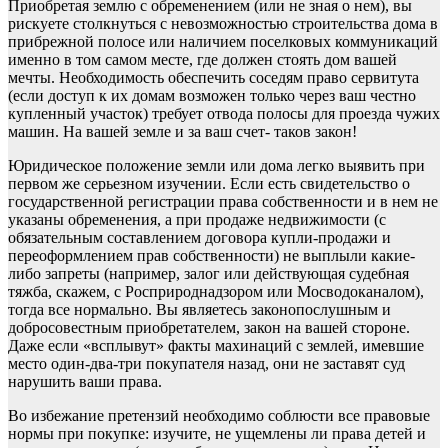
Приобретая землю с обременением (или не зная о нем), вы
рискуете столкнуться с невозможностью строительства дома в
прибрежной полосе или наличием поселковых коммуникаций
именно в том самом месте, где должен стоять дом вашей
мечты. Необходимость обеспечить соседям право сервитута
(если доступ к их домам возможен только через ваш честно
купленный участок) требует отвода полосы для проезда чужих
машин. На вашей земле и за ваш счет- таков закон!
Юридическое положение земли или дома легко выявить при
первом же серьезном изучении. Если есть свидетельство о
государственной регистрации права собственности и в нем не
указаны обременения, а при продаже недвижимости (с
обязательным составлением договора купли-продажи и
переоформлением прав собственности) не выплыли какие-
либо запреты (например, залог или действующая судебная
тяжба, скажем, с Росприроднадзором или Мосводоканалом),
тогда все нормально. Вы являетесь законопослушным и
добросовестным приобретателем, закон на вашей стороне.
Даже если «всплывут» факты махинаций с землей, имевшие
место один-два-три покупателя назад, они не заставят суд
нарушить ваши права.
Во избежание претензий необходимо соблюсти все правовые
нормы при покупке: изучите, не ущемлены ли права детей и