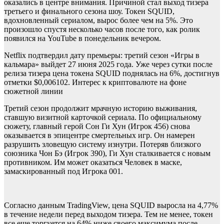
оказались в центре внимания. Причиной стал выход тизера
третьего и финального сезона шоу. Токен SQUID,
вдохновленный сериалом, вырос более чем на 5%. Это
произошло спустя несколько часов после того, как ролик
появился на YouTube в понедельник вечером.
Netflix подтвердил дату премьеры: третий сезон «Игры в
кальмара» выйдет 27 июня 2025 года. Уже через сутки после
релиза тизера цена токена SQUID поднялась на 6%, достигнув
отметки $0,006102. Интерес к криптовалюте на фоне
сюжетной линии
Третий сезон продолжит мрачную историю выживания,
ставшую визитной карточкой сериала. По официальному
сюжету, главный герой Сон Ги Хун (Игрок 456) снова
оказывается в эпицентре смертельных игр. Он намерен
разрушить зловещую систему изнутри. Потеряв близкого
союзника Чон Бэ (Игрок 390), Ги Хун сталкивается с новым
противником. Им может оказаться Человек в маске,
замаскированный под Игрока 001.
Согласно данным TradingView, цена SQUID выросла на 4,77%
в течение недели перед выходом тизера. Тем не менее, токен
все еще торгуется на 64% ниже своего максимума после