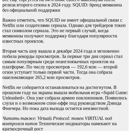
релиза второго сезона в 2024 году. SQUID: бренд мемкоина
без официальной поддержки
Важно отметить, что SQUID не имеет официальной связи с
Netflix или создателями сериала. Однако для трейдеров токен
стал символом сериала. Это не первый случай, когда
мемкоины получают поддержку благодаря популярности
известных проектов.
Вторая часть шоу вышла в декабре 2024 года и мгновенно
побила рекорды просмотров. За первые три дня сериал стал
самым популярным среди неанглоязычных проектов на
платформе. По числу просмотров — 192,6 млн — второй
сезон уступает только первой части. Тогда она собрала
ошеломляющие 265,2 млн просмотров.
Netflix не собирается останавливаться на достигнутом. В
прошлом году на экраны вышла мобильная игра «Squid Game:
Unleashed». Она уже собрала армию поклонников. Появились
слухи и о возможном спин-оффе под руководством Дэвида
Финчера. Но пока дата выхода остается неизвестной.
Читать также: Virtuals Protocol: токен VIRTUAL под
контролем китов
Технические индикаторы намекают на
краткосрочный рост