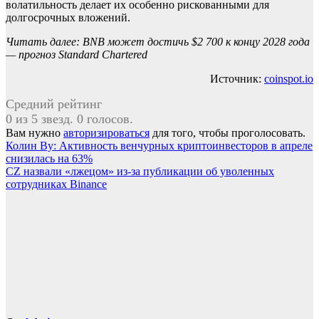
волатильность делает их особенно рискованными для
долгосрочных вложений.
Читать далее: BNB может достичь $2 700 к концу 2028 года
— прогноз Standard Chartered
Источник:
coinspot.io
Средний рейтинг
0 из 5 звезд. 0 голосов.
Вам нужно
авторизироваться
для того, чтобы проголосовать.
Навигация
Колин Ву: Активность венчурных криптоинвесторов в апреле
снизилась на 63%
по
CZ назвали «лжецом» из-за публикации об уволенных
записям
сотрудниках Binance