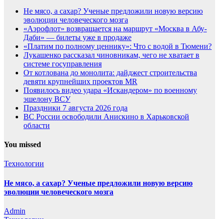
Не мясо, а сахар? Ученые предложили новую версию
эволюции человеческого мозга
«Аэрофлот» возвращается на маршрут «Москва в Абу-
Даби» — билеты уже в продаже
«Платим по полному ценнику»: Что с водой в Тюмени?
Лукашенко рассказал чиновникам, чего не хватает в
системе госуправления
От котлована до монолита: дайджест строительства
девяти крупнейших проектов MR
Появилось видео удара «Искандером» по военному
эшелону ВСУ
Праздники 7 августа 2026 года
ВС России освободили Анискино в Харьковской
области
You missed
Технологии
Не мясо, а сахар? Ученые предложили новую версию
эволюции человеческого мозга
Admin