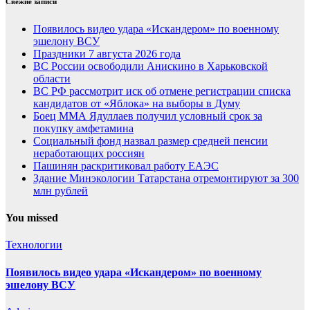
Свежие записи
Появилось видео удара «Искандером» по военному
эшелону ВСУ
Праздники 7 августа 2026 года
ВС России освободили Анискино в Харьковской
области
ВС РФ рассмотрит иск об отмене регистрации списка
кандидатов от «Яблока» на выборы в Думу
Боец ММА Ядуллаев получил условный срок за
покупку амфетамина
Социальный фонд назвал размер средней пенсии
неработающих россиян
Пашинян раскритиковал работу ЕАЭС
Здание Минэкологии Татарстана отремонтируют за 300
млн рублей
You missed
Технологии
Появилось видео удара «Искандером» по военному
эшелону ВСУ