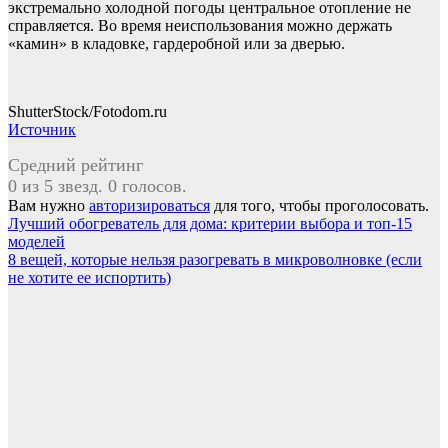
экстремально холодной погоды центральное отопление не
справляется. Во время неиспользования можно держать
«камин» в кладовке, гардеробной или за дверью.
ShutterStock/Fotodom.ru
Источник
Средний рейтинг
0 из 5 звезд. 0 голосов.
Вам нужно
авторизироваться
для того, чтобы проголосовать.
Навигация
Лучший обогреватель для дома: критерии выбора и топ-15
моделей
по
8 вещей, которые нельзя разогревать в микроволновке (если
записям
не хотите ее испортить)