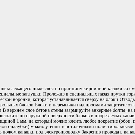
 швы лежащего ниже слоя по принципу кирпичной кладки со см
специальные заглушки
Проложив в специальных пазах прутки гори
ской воронки, которая устанавливается сверху на блоки
Отводы
тирольных блоков
Блоки и перемычки над проемами защитите от 
ия
В верхнем слое бетона стены заармируйте анкерные болты, на
оложите по наружной поверхности блоков в прорезаемых канавк
щиной 1 мм, на который можно клеить любое покрытие (обои, пл
янной опалубки) можно утеплить потолочными полистирольными
о ножом канавки под электропроводку
Закрепив провода в кана