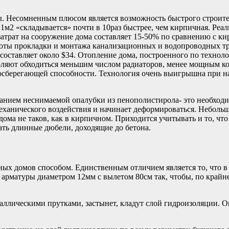
сы. Несомненным плюсом является возможность быстрого строит
м2 «складывается» почти в 10раз быстрее, чем кирпичная. Реа
затрат на сооружение дома составляет 15-50% по сравнению с ки
стоты прокладки и монтажа канализационных и водопроводных тр
ставляет около $34. Отопление дома, построенного по технолог
ляют обходиться меньшим числом радиаторов, менее мощным ко
лосберегающей способности. Технология очень выигрышна при на
ованием неснимаемой опалубки из пенополистирола- это необхо
еханического воздействия и начинает деформироваться. Небольш
 дома не таков, как в кирпичном. Приходится учитывать и то, ч
ать длинные дюбели, доходящие до бетона.
х домов способом. Единственным отличием является то, что в 
 арматуры диаметром 12мм с вылетом 80см так, чтобы, по крайне
таллическими прутками, застынет, кладут слой гидроизоляции. 