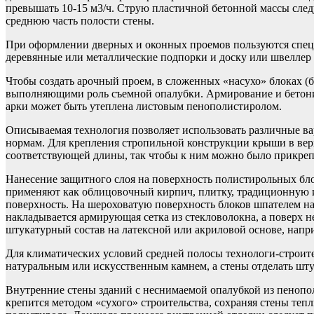
превышать 10-15 м3/ч. Струю пластичной бетонной массы следу
среднюю часть полости стены.
При оформлении дверных и оконных проемов пользуются специ
деревянные или металлические подпорки и доску или швеллер в
Чтобы создать арочный проем, в сложенных «насухо» блоках (б
выполняющими роль съемной опалубки. Армирование и бетонир
арки может быть утеплена листовым пенополистиролом.
Описываемая технология позволяет использовать различные ва
нормам. Для крепления стропильной конструкции крыши в верх
соответствующей длины, так чтобы к ним можно было прикрепи
Нанесение защитного слоя на поверхность полистирольных бло
применяют как облицовочный кирпич, плитку, традиционную и
поверхность. На шероховатую поверхность блоков шпателем на
накладывается армирующая сетка из стекловолокна, а поверх 
штукатурный состав на латексной или акриловой основе, напр
Для климатических условий средней полосы технологи-строит
натуральным или искусственным камнем, а стены отделать шту
Внутренние стены зданий с неснимаемой опалубкой из пенопол
крепится методом «сухого» строительства, сохраняя стены те