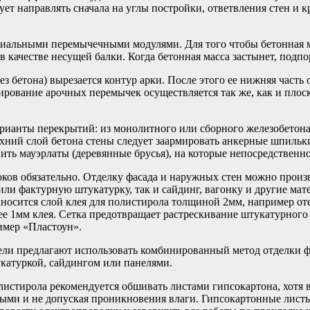
ет направлять сначала на углы постройки, ответвления стен и 
альными перемычечными модулями. Для того чтобы бетонная ма
 качестве несущей балки. Когда бетонная масса застынет, подп
ез бетона) вырезается контур арки. После этого ее нижняя част
ование арочных перемычек осуществляется так же, как и плоск
рианты перекрытий: из монолитного или сборного железобетона 
ний слой бетона стены следует заармировать анкерные шпильки
ть мауэрлаты (деревянные брусья), на которые непосредственн
ков обязательно. Отделку фасада и наружных стен можно произ
ли фактурную штукатурку, так и сайдинг, вагонку и другие ма
носится слой клея для полистирола толщиной 2мм, например от
нее 1мм клея. Сетка предотвращает растрескивание штукатурног
имер «Пластоун».
ели предлагают использовать комбинированный метод отделки ф
катуркой, сайдингом или панелями.
истирола рекомендуется обшивать листами гипсокартона, хотя в
плыми и не допуская проникновения влаги. Гипсокартонные лист