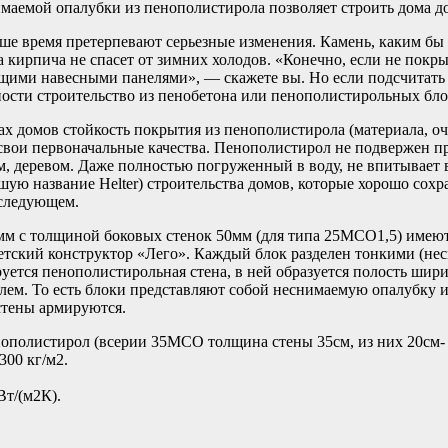
маемой опалубки из пенополистирола позволяет строить дома д
е время претерпевают серьезные изменения. Камень, каким бы 
 кирпича не спасет от зимних холодов. «Конечно, если не покр
щими навесными панелями», — скажете вы. Но если подсчитать з
тности строительство из пенобетона или пенополистирольных бло
домов стойкость покрытия из пенополистирола (материала, оче
 свои первоначальные качества. Пенополистирол не подвержен п
деревом. Даже полностью погруженный в воду, не впитывает в 
шую название Helter) строительства домов, которые хорошо сох
 следующем.
 с толщиной боковых стенок 50мм (для типа 25МСО1,5) имеют с
детский конструктор «Лего». Каждый блок разделен тонкими (н
уется пенополистирольная стена, в ней образуется полость шири
телем. То есть блоки представляют собой неснимаемую опалубку
стены армируются.
енополистирол (всерии 35МСО толщина стены 35см, из них 20см- 
300 кг/м2.
Вт/(м2К).