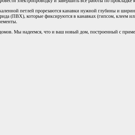
провести электропроводку и завершить все работы по прокладке
каленной петлей прорезаются канавки нужной глубины и ширин
ида (ПВХ), которые фиксируются в канавках (гипсом, клеем ил
лементы.
домов. Мы надеемся, что и ваш новый дом, построенный с прим