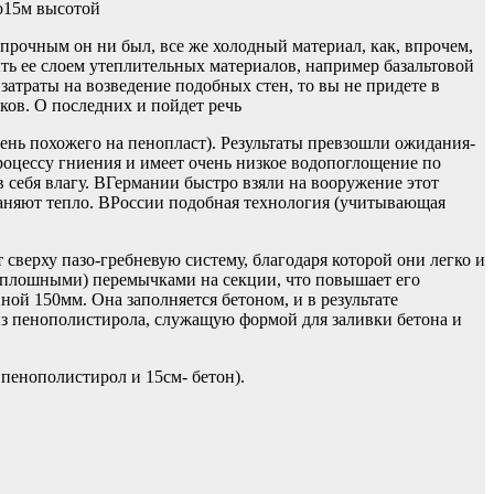
о15м высотой
прочным он ни был, все же холодный материал, как, впрочем,
ыть ее слоем утеплительных материалов, например базальтовой
атраты на возведение подобных стен, то вы не придете в
ков. О последних и пойдет речь
нь похожего на пенопласт). Результаты превзошли ожидания-
роцессу гниения и имеет очень низкое водопоглощение по
себя влагу. ВГермании быстро взяли на вооружение этот
раняют тепло. ВРоссии подобная технология (учитывающая
верху пазо-гребневую систему, благодаря которой они легко и
есплошными) перемычками на секции, что повышает его
ной 150мм. Она заполняется бетоном, и в результате
 из пенополистирола, служащую формой для заливки бетона и
пенополистирол и 15см- бетон).