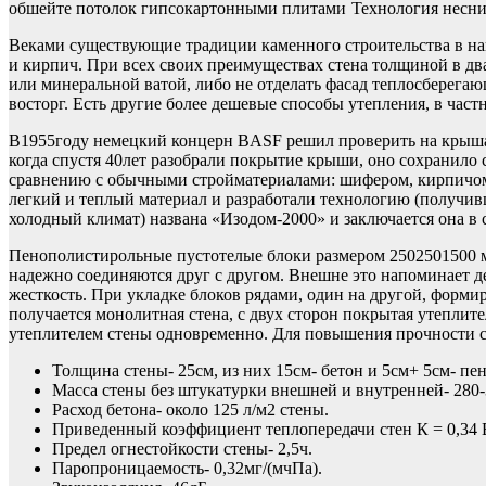
обшейте потолок гипсокартонными плитами
Технология несни
Веками существующие традиции каменного строительства в наш
и кирпич. При всех своих преимуществах стена толщиной в два
или минеральной ватой, либо не отделать фасад теплосберегаю
восторг. Есть другие более дешевые способы утепления, в час
В1955году немецкий концерн BASF решил проверить на крышах 
когда спустя 40лет разобрали покрытие крыши, оно сохранило
сравнению с обычными стройматериалами: шифером, кирпичом, 
легкий и теплый материал и разработали технологию (получив
холодный климат) названа «Изодом-2000» и заключается она в
Пенополистирольные пустотелые блоки размером 2502501500 мм
надежно соединяются друг с другом. Внешне это напоминает 
жесткость. При укладке блоков рядами, один на другой, формир
получается монолитная стена, с двух сторон покрытая утепли
утеплителем стены одновременно. Для повышения прочности 
Толщина стены- 25см, из них 15см- бетон и 5см+ 5см- п
Масса стены без штукатурки внешней и внутренней- 280-
Расход бетона- около 125 л/м2 стены.
Приведенный коэффициент теплопередачи стен К = 0,34 
Предел огнестойкости стены- 2,5ч.
Паропроницаемость- 0,32мг/(мчПа).