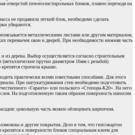
края отверстий пенополистирольных блоков, плавно переходя на
сса не продавила легкий блок, необходимо сделать
орки убираются.
ь опоясывается металлическими листами или другим материалом,
их перемычек окон и дверей. При необходимости нижняя часть
и из дерева. Выбор осуществляется согласно строительным
 (металлические прутки диаметром 16мм с резьбой)
о крепятся стропила крыши.
водить практически всеми известными способами. Для этого
териалы. При оштукатуривании стен необходимо подготовить
ечественного «Гаранта» или польского «Стопора-К20». На него
о слоя. На подготовленную таким образом поверхность наносим
асадов: цокольную часть можно облицевать кирпичом,
озможны и другие покрытия. Дело в том, что гипсокартон
ы крепятся к поверхности блоков специальным клеем для