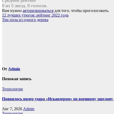
Средний рейтинг
0 из 5 звезд. 0 голосов.
Вам нужно
авторизироваться
для того, чтобы проголосовать.
Навигация
12 лучших утюгов: рейтинг 2022 года
Три пола из одного дерева
по
записям
От
Admin
Похожая запись
Технологии
Появилось видео удара «Искандером» по военному эшелон
Авг 7, 2026
Admin
Технологии