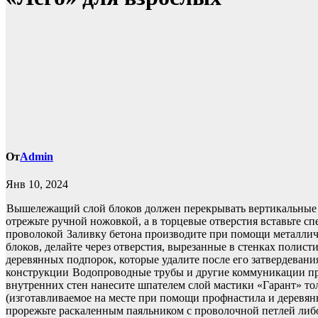
От
Admin
Янв 10, 2024
Вышележащий слой блоков должен перекрывать вертикальные
отрежьте ручной ножовкой, а в торцевые отверстия вставьте 
проволокой
Заливку бетона производите при помощи металличе
блоков, делайте через отверстия, вырезанные в стенках полис
деревянных подпорок, которые удалите после его затвердеван
конструкции
Водопроводные трубы и другие коммуникации пр
внутренних стен нанесите шпателем слой мастики «Гарант» тол
(изготавливаемое на месте при помощи профнастила и дерев
прорежьте раскаленным паяльником с проволочной петлей либ