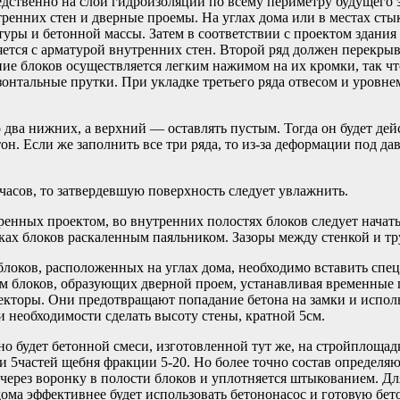
ственно на слой гидроизоляции по всему периметру будущего зд
енних стен и дверные проемы. На углах дома или в местах стык
туры и бетонной массы. Затем в соответствии с проектом здани
ляется с арматурой внутренних стен. Второй ряд должен перекр
ие блоков осуществляется легким нажимом на их кромки, так чт
онтальные прутки. При укладке третьего ряда отвесом и уровне
о два нижних, а верхний — оставлять пустым. Тогда он будет де
тон. Если же заполнить все три ряда, то из-за деформации под 
 часов, то затвердевшую поверхность следует увлажнить.
тренных проектом, во внутренних полостях блоков следует нача
нках блоков раскаленным паяльником. Зазоры между стенкой и т
 блоков, расположенных на углах дома, необходимо вставить спе
м блоков, образующих дверной проем, устанавливая временные
екторы. Они предотвращают попадание бетона на замки и испол
и необходимости сделать высоту стены, кратной 5см.
но будет бетонной смеси, изготовленной тут же, на стройплощад
 и 5частей щебня фракции 5-20. Но более точно состав определя
я через воронку в полости блоков и уплотняется штыкованием. 
ма эффективнее будет использовать бетононасос и готовую бето