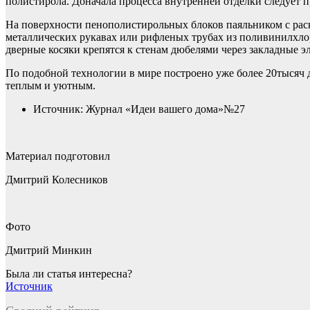
полистирола. Доначала процесса внутренней отделки следует 
На поверхности пенополистирольных блоков паяльником с рас
металлических рукавах или рифленых трубах из поливинилхлор
дверные косяки крепятся к стенам дюбелями через закладные э
По подобной технологии в мире построено уже более 20тысяч 
теплым и уютным.
Источник: Журнал «Идеи вашего дома»№27
Материал подготовил
Дмитрий Колесников
Фото
Дмитрий Минкин
Была ли статья интересна?
Источник