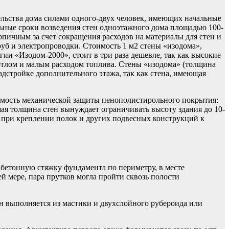
ельства дома силами одного-двух человек, имеющих начальные
льные сроки возведения стен одноэтажного дома площадью 100-
рпичным за счет сокращения расходов на материалы для стен и
уб и электропроводки. Стоимость 1 м2 стены «изодома»,
ии «Изодом-2000», стоит в три раза дешевле, так как высокие
тлом и малым расходом топлива. Стены «изодома» (толщина
дстройке дополнительного этажа, так как стена, имеющая
димость механической защиты пенополистирольного покрытия:
ая толщина стен вынуждает ограничивать высоту здания до 10-
то при креплении полок и других подвесных конструкций к
бетонную стяжку фундамента по периметру, в месте
й мере, пара прутков могла пройти сквозь полости
Он выполняется из мастики и двухслойного рубероида или