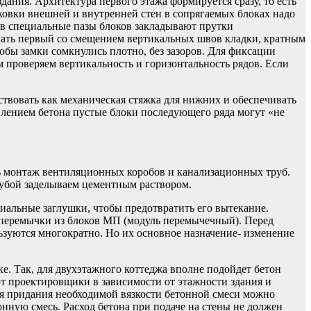
ания. Архитектура первого этажа формируется сразу, то есть
овки внешней и внутренней стен в сопрягаемых блоках надо
я в специальные пазы блоков закладывают прутки
ывать первый со смещением вертикальных швов кладки, кратным
обы замки сомкнулись плотно, без зазоров. Для фиксации
м проверяем вертикальность и горизонтальность рядов. Если
йствовать как механическая стяжка для нижних и обеспечивать
давлением бетона пустые блоки последующего ряда могут «не
ть монтаж вентиляционных коробов и канализационных труб.
рубой заделываем цементным раствором.
циальные заглушки, чтобы предотвратить его вытекание.
 перемычки из блоков МП (модуль перемычечный). Перед
ьзуются многократно. Но их основное назначение- изменение
ке. Так, для двухэтажного коттеджа вполне подойдет бетон
ют проектировщики в зависимости от этажности здания и
Для придания необходимой вязкости бетонной смеси можно
нную смесь. Расход бетона при подаче на стены не должен