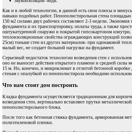
Звукоизоляция- 46дБ.
Как и в любой технологии, в данной есть свои плюсы и мину
навыки подобных работ. Пенополистирольная стена площадью 1
150 м2 силами двух рабочих составляют 2-3 недели. Экономия 
фундамента и их транспортировку, оплаты труда, а также про
оштукатуренной снаружи и покрытой гипсокартоном изнутри, со
теплоизоляционные свойства ограждающих конструкций позво
25см) тоньше стен из других материалов- при одинаковой теп
малый вес, не создает большой нагрузки на фундамент.
Cерьезный недостаток технологии возведения стен с использ
оно не выносит действия открытого пламени и средней силы м
15 м. Но, конечно, и микроклимат в отлитой бетонной коробке
стенам с опалубкой из пенополистирола необходимо использов
Что нам стоит дом построить
Кладка фундамента осуществляется традиционным для кирпичны
возведения стен, вертикально вставляют прутки металлической
пенополистирольного блока.
После того как бетонная стяжка фундамента, армированная ме
полиэтиленовой пленки.