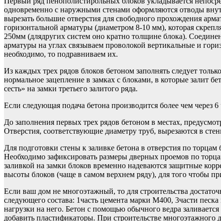
Первый ряд пенополистирольных блоков укладывается непосред
одновременно с наружными стенами оформляются отводы внутр
вырезать большие отверстия для свободного прохождения арма
горизонтальной арматуры (диаметром 8-10 мм), которая скреп
250мм (длядругих систем оно кратно толщине блока). Соединен
арматуры на углах связываем проволокой вертикальные и гориз
необходимо, то подравниваем их.
Из каждых трех рядов блоков бетоном заполнять следует тольк
нормальное зацепление в замках с блоками, в которые залит бе
сесть» на замки третьего залитого ряда.
Если следующая подача бетона производится более чем через 6
До заполнения первых трех рядов бетоном в местах, предусмо
Отверстия, соответствующие диаметру труб, вырезаются в сте
Для подготовки стены к заливке бетона в отверстия по торцам
Необходимо зафиксировать размеры дверных проемов по торца
заливкой на замки блоков временно надеваются защитные корр
высоты блоков (чаще в самом верхнем ряду), для того чтобы пр
Если ваш дом не многоэтажный, то для строительства достаточ
следующего состава: 1часть цемента марки М400, 3части песка
нагрузки на него. Бетон с помощью обычного ведра заливаетс
добавить пластификаторы. При строительстве многоэтажного до