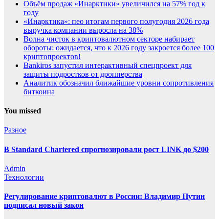
Объём продаж «Инарктики» увеличился на 57% год к
году
«Инарктика»: пео итогам первого полугодия 2026 года
выручка компании выросла на 38%
Волна чисток в криптовалютном секторе набирает
обороты: ожидается, что к 2026 году закроется более 100
криптопроектов!
Bankiros запустил интерактивный спецпроект для
защиты подростков от дропперства
Аналитик обозначил ближайшие уровни сопротивления
биткоина
You missed
Разное
В Standard Chartered спрогнозировали рост LINK до $200
Admin
Технологии
Регулирование криптовалют в России: Владимир Путин
подписал новый закон