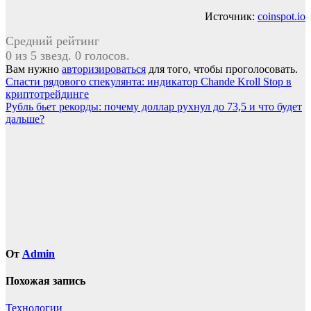
Источник:
coinspot.io
Средний рейтинг
0 из 5 звезд. 0 голосов.
Вам нужно
авторизироваться
для того, чтобы проголосовать.
Навигация
Спасти рядового спекулянта: индикатор Chande Kroll Stop в
криптотрейдинге
по
Рубль бьет рекорды: почему доллар рухнул до 73,5 и что будет
записям
дальше?
От
Admin
Похожая запись
Технологии