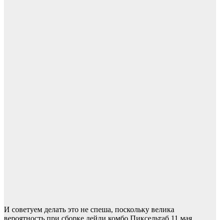
И советуем делать это не спеша, поскольку велика
вероятность при сборке дейли комбо Пиксельтаб 11 мая