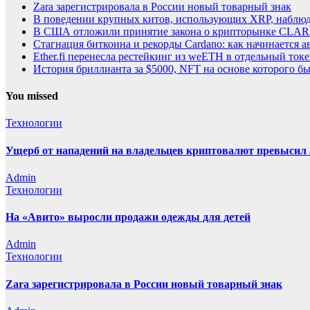
Zara зарегистрировала в России новый товарный знак
В поведении крупных китов, использующих XRP, наблю
В США отложили принятие закона о крипторынке CLARI
Стагнация биткоина и рекорды Cardano: как начинается а
Ether.fi перенесла рестейкинг из weETH в отдельный ток
История бриллианта за $5000, NFT на основе которого бы
You missed
Технологии
Ущерб от нападений на владельцев криптовалют превысил 
Admin
Технологии
На «Авито» выросли продажи одежды для детей
Admin
Технологии
Zara зарегистрировала в России новый товарный знак