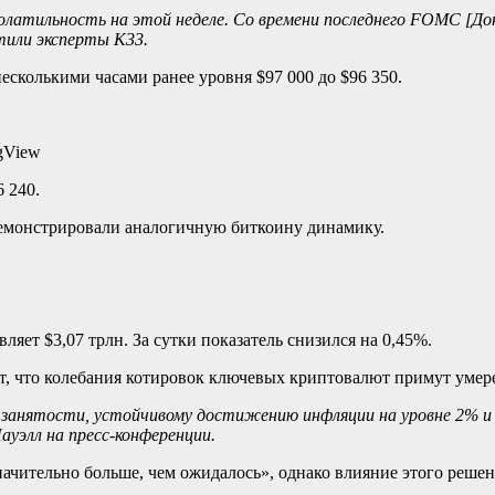
латильность на этой неделе. Со времени последнего FOMC [До
тили
эксперты K33.
сколькими часами ранее уровня $97 000 до $96 350.
gView
 240.
демонстрировали аналогичную биткоину динамику.
яет $3,07 трлн. За сутки показатель снизился на 0,45%.
, что колебания котировок ключевых криптовалют примут умер
занятости, устойчивому достижению инфляции на уровне 2% и
ауэлл на
пресс-конференции
.
ачительно больше, чем ожидалось», однако влияние этого решен