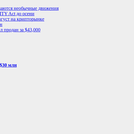
даются необычные движения
TY Act до осени
вгуст на крипторынке
ен
л продан за $43,000
$30 млн