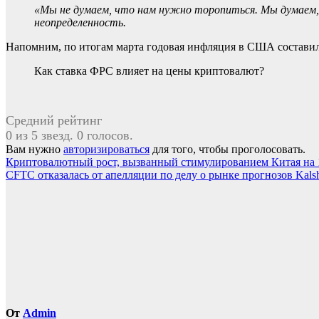
«Мы не думаем, что нам нужно торопиться. Мы думаем,
неопределенность.
Напомним, по итогам марта годовая инфляция в США составила
Как ставка ФРС влияет на цены криптовалют?
Средний рейтинг
0 из 5 звезд. 0 голосов.
Вам нужно
авторизироваться
для того, чтобы проголосовать.
Навигация
Криптовалютный рост, вызванный стимулированием Китая на
CFTC отказалась от апелляции по делу о рынке прогнозов Kals
по
записям
От
Admin