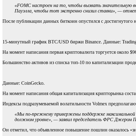
«FOMC настроен на то, чтобы вызвать значительную во
Пауэлла, чтобы тот экстренно снизил ставки», —
отме
После публикации данных биткоин опустился с достигнутого не
15-минутный график BTC/USD биржи Binance. Данные: Tradin
На момент написания первая криптовалюта торгуется около $96
Большинство активов из списка топ-10 по капитализации про
Данные: CoinGecko.
На момент написания общая капитализация крипторынка составл
Индексы подразумеваемой волатильности Volmex предполагают
«Мы по-прежнему привержены поддержке максимальной 
должном уровне», — заявил председатель ФРС Джером П
Он отметил, что объявленное повышение пошлин оказалось «зн