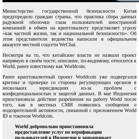
Министерство государственной безопасности Китая
предупредило граждан страны, что практика сбора данных
радужной оболочки глаза пользователей иностранной
компанией в обмен на криптовалюту представляет угрозу
«как частной жизни, так и национальной безопасности». Об
этом представители ведомства написали в официальном
аккаунте местной соцсети WeChat.
Несмотря на то, что китайские власти не назвали проект
напрямую в своём посте, описание, по-видимому, относится к
World, ранее известному как Worldcoin.
Ранее криптовалютный проект Worldcoin уже подвергался
критике и проверке со стороны регулирующих органов в
нескольких юрисдикциях из-за проблем с
конфиденциальностью и защитой данных. В мае Индонезия
приостановила действие разрешения на работу World после
того, как в местных СМИ появились сообщения о
подозрительной активности, связанной с приложением World
ID и токеном Worldcoin.
World добровольно приостановила
предоставление услуг по верификации
пользователей в Индонезии и запрашивает