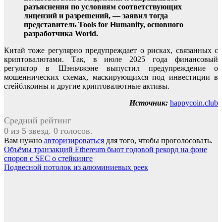
разъяснения по условиям соответствующих
лицензий и разрешений, — заявил тогда
представитель Tools for Humanity, основного
разработчика World.
Китай тоже регулярно предупреждает о рисках, связанных с
криптовалютами. Так, в июле 2025 года финансовый
регулятор в Шэньчжэне выпустил предупреждение о
мошеннических схемах, маскирующихся под инвестиции в
стейблкоины и другие криптовалютные активы.
Источник:
happycoin.club
Средний рейтинг
0 из 5 звезд. 0 голосов.
Вам нужно
авторизироваться
для того, чтобы проголосовать.
Навигация
Объёмы транзакций Ethereum бьют годовой рекорд на фоне
споров с SEC о стейкинге
по
Подвесной потолок из алюминиевых реек
записям