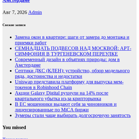
Амстердаме
Авг 7, 2026
Admin
Свежие записи
Замена окон в квартире: шаги от замера до монтажа и
приемки работ
СЕМНАДЦАТЬ ПОДВЕСОВ НАД МОСКВОЙ: АРТ-
СИМФОНИЯ В ТУРГЕНЕВСКОМ ПЕРЕУЛКЕ
Современный дизайн в объятиях природы: дом в
Амстердаме
Септики ДКС (КЛЕН): устройство, обзор модельного
ряда, достоинства и недостатки
Uniswap представила платформу для выпуска мем-
токенов в Robinhood Chain
Акции Galaxy Digital рухнули на 14% после
квартального убытка из-за крипторынка
В ЕС мошенники выдают себя за чиновников и
лицензированные по MiCA биржи
Зумеры стали чаще выбирать долгосрочную занятость
You missed