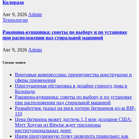
Колорадо
Авг 9, 2026
Admin
Технологии
Раковина-кувшинка: советы по выбору и по установке
при расположении над стиральной машиной
Авг 9, 2026
Admin
Свежие записи
Винтовые компрессоры: преимущества конструкции и
сферы применения
Приглушенная обстановка в дизайне горного дома в
Колорадо
Раковина-кувшинка: советы по выбору и по установке
при расположении над стиральной машиной
Разработчик указал на риск потери биткоинов из-за BIP-
110
Цена биткоина может достичь 1,3 млн долларов США:
Мэтт Хоуган из Bitwise ждет триллионы
институциональных денег
Ищем пропущенную точку разворота правильно: как