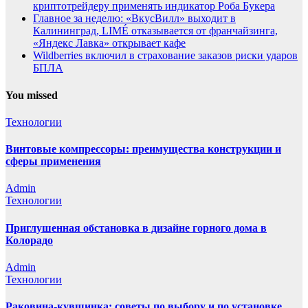
криптотрейдеру применять индикатор Роба Букера
Главное за неделю: «ВкусВилл» выходит в
Калининград, LIMÉ отказывается от франчайзинга,
«Яндекс Лавка» открывает кафе
Wildberries включил в страхование заказов риски ударов
БПЛА
You missed
Технологии
Винтовые компрессоры: преимущества конструкции и
сферы применения
Admin
Технологии
Приглушенная обстановка в дизайне горного дома в
Колорадо
Admin
Технологии
Раковина-кувшинка: советы по выбору и по установке