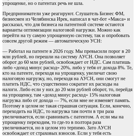
упрощенке, но о патентах речь не шла.
Предприниматели уже реагируют. Слушатель Бизнес ФМ,
бизнесмен из Челябинска Ирек, написал в чат-бот «Макса» и
рассказал, что для бизнеса на патентной системе остаются
варианты оптимизации налоговой нагрузки. Можно как
перейти на ту самую упрощенную систему, так и опробовать
совсем другой режим — автоматическую УСН:
— Работал на патенте в 2026 году. Мы превысили порог в 20
млн рублей, но перешли на систему АУСН. Она позволяет
оборот до 60 млн рублей, освобождает от НДС. Сам платишь
либо «доход минус расход» 20%, либо у тебя от дохода 8%. Те,
кто на патенте, переходя на упрощенку, увеличат свою
налоговую нагрузку, но, переходя на АУСН, они смогут не
платить НДС, что существенно сократит их расходы на
налоги. Либо если у них до 20 млн рублей оборот, то, перейдя
на упрощенку, там «доход минус расход» 15% налоговая
нагрузка либо от дохода — 7%, если мне не изменяет память.
Поэтому в целом не такая страшная ситуация. Если, конечно,
переходить на НДС, то нагрузка там почти в три раза
увеличивается, если сравнивать с патентом. А если мы на
упрощенку переходим, то где-то в полтора раза
увеличивается, но в целом это терпимо. Зато АУСН
освобождает от страховых взносов. Если у тебя есть