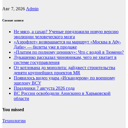
Авг 7, 2026
Admin
Свежие записи
Не мясо, а сахар? Ученые предложили новую версию
эволюции человеческого мозга
«Аэрофлот» возвращается на маршрут «Москва в Абу-
Даби» — билеты уже в продаже
«Платим по полному ценнику»: Что с водой в Тюмени?
Лукашенко рассказал чиновникам, чего не хватает в
системе госуправления
От котлована до монолита: дайджест строительства
девяти крупнейших проектов MR
Появилось видео удара «Искандером» по военному
эшелону ВСУ
Праздники 7 августа 2026 года
ВС России освободили Анискино в Харьковской
области
You missed
Технологии