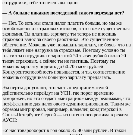
сотрудники, тебе это очень выгодно.
— А больше никаких последствий такого перехода нет?
— Нет. То есть мы стали налог платить больше, но мы же
освобождены от страховых взносов, а это тоже существенная
экономия. Ты платишь зарплату, ты теперь не вносишь
страховой взнос за своего работника. Это существенное
облегчение. Можешь уже повышать зарплату, не боясь, что на
тебя ляжет еще нагрузка за страховые. Поэтому условно ты
платил за сотрудника с зарплатой 50 тысяч рублей около 20
тысяч страховых, а сейчас ты не платишь. Поэтому ты
можешь зарплату поднять до 60-70 тысяч рублей.
Конкурентоспособность повышается, и ты, соответственно,
можешь сотрудникам большую зарплату предлагать.
Эксперты допускают, что часть предпринимателей
действительно перейдут на УСН, где порог временно
заморожен, но это создаст «миграцию» между режимами, что
неэффективно для налогового администрирования. Таким же
образом мигрировал, например, владелец кондитерской в
Санкт-Петербурге Сергей — из патентного режима в режим
АУСН:
«У нас товарооборот в год около 35-40 млн рублей. В такой