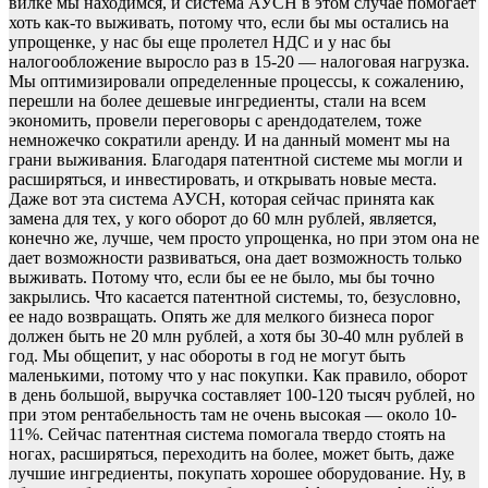
вилке мы находимся, и система АУСН в этом случае помогает
хоть как-то выживать, потому что, если бы мы остались на
упрощенке, у нас бы еще пролетел НДС и у нас бы
налогообложение выросло раз в 15-20 — налоговая нагрузка.
Мы оптимизировали определенные процессы, к сожалению,
перешли на более дешевые ингредиенты, стали на всем
экономить, провели переговоры с арендодателем, тоже
немножечко сократили аренду. И на данный момент мы на
грани выживания. Благодаря патентной системе мы могли и
расширяться, и инвестировать, и открывать новые места.
Даже вот эта система АУСН, которая сейчас принята как
замена для тех, у кого оборот до 60 млн рублей, является,
конечно же, лучше, чем просто упрощенка, но при этом она не
дает возможности развиваться, она дает возможность только
выживать. Потому что, если бы ее не было, мы бы точно
закрылись. Что касается патентной системы, то, безусловно,
ее надо возвращать. Опять же для мелкого бизнеса порог
должен быть не 20 млн рублей, а хотя бы 30-40 млн рублей в
год. Мы общепит, у нас обороты в год не могут быть
маленькими, потому что у нас покупки. Как правило, оборот
в день большой, выручка составляет 100-120 тысяч рублей, но
при этом рентабельность там не очень высокая — около 10-
11%. Сейчас патентная система помогала твердо стоять на
ногах, расширяться, переходить на более, может быть, даже
лучшие ингредиенты, покупать хорошее оборудование. Ну, в