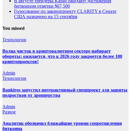
В августе трейдеры Kalshi ожидают достижения
биткоином отметки $67,500
Голосование по законопроекту CLARITY в Сенате
США назначено на 15 сентября
You missed
Технологии
Волна чисток в криптовалютном секторе набирает
обороты: ожидается, что к 2026 году закроется более 100
криптопроектов!
Admin
Технологии
Bankiros запустил интерактивный спецпроект для защиты
подростков от дропперства
Admin
Разное
Аналитик обозначил ближайшие уровни сопротивления
биткоина