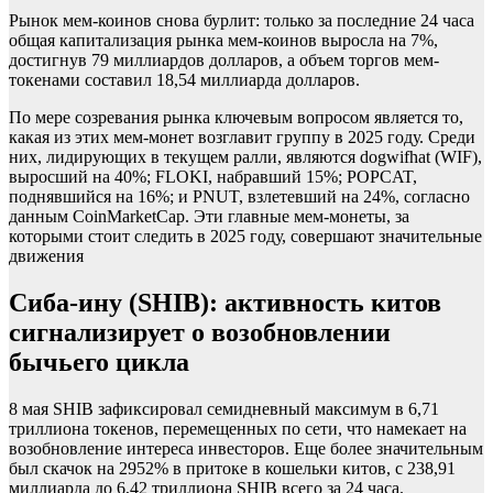
Рынок мем-коинов снова бурлит: только за последние 24 часа
общая капитализация рынка мем-коинов выросла на 7%,
достигнув 79 миллиардов долларов, а объем торгов мем-
токенами составил 18,54 миллиарда долларов.
По мере созревания рынка ключевым вопросом является то,
какая из этих мем-монет возглавит группу в 2025 году. Среди
них, лидирующих в текущем ралли, являются dogwifhat (WIF),
выросший на 40%; FLOKI, набравший 15%; POPCAT,
поднявшийся на 16%; и PNUT, взлетевший на 24%, согласно
данным CoinMarketCap. Эти главные мем-монеты, за
которыми стоит следить в 2025 году, совершают значительные
движения
Сиба-ину (SHIB): активность китов
сигнализирует о возобновлении
бычьего цикла
8 мая SHIB зафиксировал семидневный максимум в 6,71
триллиона токенов, перемещенных по сети, что намекает на
возобновление интереса инвесторов. Еще более значительным
был скачок на 2952% в притоке в кошельки китов, с 238,91
миллиарда до 6,42 триллиона SHIB всего за 24 часа.