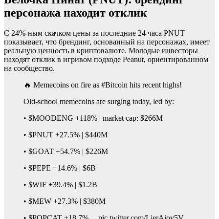
персонажа находит отклик
С 24%-ным скачком цены за последние 24 часа PNUT
показывает, что брендинг, основанный на персонажах, имеет
реальную ценность в криптовалюте. Молодые инвесторы
находят отклик в игривом подходе Peanut, ориентированном
на сообщество.
🔥 Memecoins on fire as #Bitcoin hits recent highs!
Old-school memecoins are surging today, led by:
• $MOODENG +118% | market cap: $266M
• $PNUT +27.5% | $440M
• $GOAT +54.7% | $226M
• $PEPE +14.6% | $6B
• $WIF +39.4% | $1.2B
• $MEW +27.3% | $380M
• $POPCAT +18.7%… pic.twitter.com/LjerAiov5V