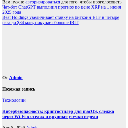
Вам нужно
авторизироваться
для того, чтобы проголосовать.
Навигация
Чат-бот ChatGPT выполнил прогноз по цене XRP на 1 июня
2025 года
по
Beat Holdings увеличивает ставку на биткоин-ETF в четыре
записям
раза до $34 млн, покупает больше IBIT
От
Admin
Похожая запись
Технологии
Кибербезопасность: криптостилер для macOS, слежка
через Wi-Fi в отелях и крупные утечки недели
Авг 8, 2026
Admin