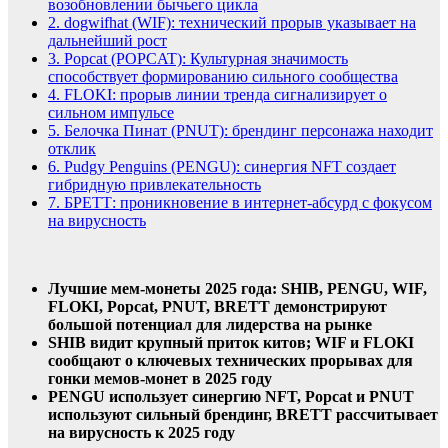
возобновлении бычьего цикла
2.
dogwifhat (WIF): технический прорыв указывает на
дальнейший рост
3.
Popcat (POPCAT): Культурная значимость
способствует формированию сильного сообщества
4.
FLOKI: прорыв линии тренда сигнализирует о
сильном импульсе
5.
Белочка Пинат (PNUT): брендинг персонажа находит
отклик
6.
Pudgy Penguins (PENGU): синергия NFT создает
гибридную привлекательность
7.
БРЕТТ: проникновение в интернет-абсурд с фокусом
на вирусность
Лучшие мем-монеты 2025 года: SHIB, PENGU, WIF,
FLOKI, Popcat, PNUT, BRETT демонстрируют
большой потенциал для лидерства на рынке
SHIB видит крупный приток китов; WIF и FLOKI
сообщают о ключевых технических прорывах для
гонки мемов-монет в 2025 году
PENGU использует синергию NFT, Popcat и PNUT
используют сильный брендинг, BRETT рассчитывает
на вирусность к 2025 году