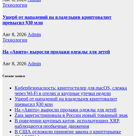
Технологии
Ущерб от нападений на владельцев криптовалют
превысил $30 млн
Авг 8, 2026
Admin
Технологии
На «Авито» выросли продажи одежды для детей
Авг 8, 2026
Admin
Свежие записи
Кибербезопасность: криптостилер для macOS, слежка
через Wi-Fi в отелях и крупные утечки недели
Ущерб от нападений на владельцев криптовалют
превысил $30 млн
На «Авито» выросли продажи одежды для детей
Zara зарегистрировала в России новый товарный знак
В поведении крупных китов, использующих XRP,
наблюдаются необычные движения
В США отложили принятие закона о крипторынке