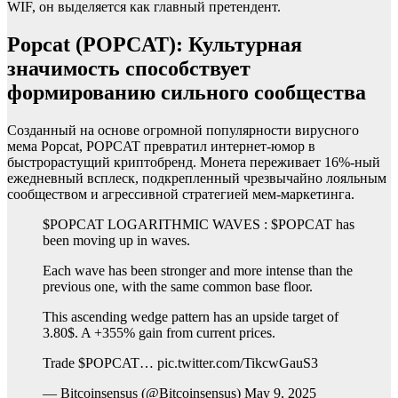
WIF, он выделяется как главный претендент.
Popcat (POPCAT): Культурная
значимость способствует
формированию сильного сообщества
Созданный на основе огромной популярности вирусного
мема Popcat, POPCAT превратил интернет-юмор в
быстрорастущий криптобренд. Монета переживает 16%-ный
ежедневный всплеск, подкрепленный чрезвычайно лояльным
сообществом и агрессивной стратегией мем-маркетинга.
$POPCAT LOGARITHMIC WAVES : $POPCAT has
been moving up in waves.
Each wave has been stronger and more intense than the
previous one, with the same common base floor.
This ascending wedge pattern has an upside target of
3.80$. A +355% gain from current prices.
Trade $POPCAT… pic.twitter.com/TikcwGauS3
— Bitcoinsensus (@Bitcoinsensus) May 9, 2025