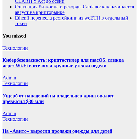
CLARITY Act до осени
Стагнация биткоина и рекорды Cardano: как начинается
август на крипторынке
Ether.fi перенесла рестейкинг из weETH в отдельный
токен
You missed
Технологии
Кибербезопасность: криптостилер для macOS, слежка
через Wi-Fi в отелях и крупные утечки недели
Admin
Технологии
Ущерб от нападений на владельцев криптовалют
превысил $30 млн
Admin
Технологии
На «Авито» выросли продажи одежды для детей