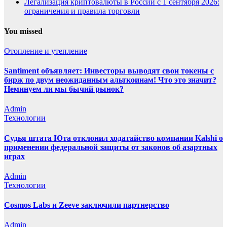
Легализация криптовалюты в России с 1 сентября 2026:
ограничения и правила торговли
You missed
Отопление и утепление
Santiment объявляет: Инвесторы выводят свои токены с
бирж по двум неожиданным альткоинам! Что это значит?
Неминуем ли мы бычий рынок?
Admin
Технологии
Судья штата Юта отклонил ходатайство компании Kalshi о
применении федеральной защиты от законов об азартных
играх
Admin
Технологии
Cosmos Labs и Zeeve заключили партнерство
Admin