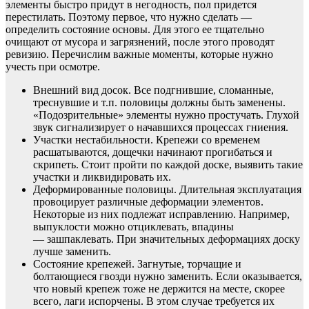
элементы быстро придут в негодность, пол придется
перестилать. Поэтому первое, что нужно сделать —
определить состояние основы. Для этого ее тщательно
очищают от мусора и загрязнений, после этого проводят
ревизию. Перечислим важные моменты, которые нужно
учесть при осмотре.
Внешний вид досок. Все подгнившие, сломанные,
треснувшие и т.п. половицы должны быть заменены.
«Подозрительные» элементы нужно простучать. Глухой
звук сигнализирует о начавшихся процессах гниения.
Участки нестабильности. Крепежи со временем
расшатываются, дощечки начинают прогибаться и
скрипеть. Стоит пройти по каждой доске, выявить такие
участки и ликвидировать их.
Деформированные половицы. Длительная эксплуатация
провоцирует различные деформации элементов.
Некоторые из них подлежат исправлению. Например,
выпуклости можно отциклевать, впадины
— зашпаклевать. При значительных деформациях доску
лучше заменить.
Состояние крепежей. Загнутые, торчащие и
болтающиеся гвозди нужно заменить. Если оказывается,
что новый крепеж тоже не держится на месте, скорее
всего, лаги испорчены. В этом случае требуется их