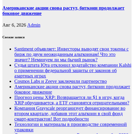
Американские акции снова растут, биткоин продолжает
боковое движение
Авг 6, 2026
Admin
Свежие записи
Santiment объявляет: Инвесторы выводят свои токены с
бирж по двум неожиданным альткоинам! Что это
значит? Неминуем ли мы бычий рынок?
Судья штата Юта отклонил ходатайство компании Kalshi
о применении федеральной защиты от законов об
азартных играх
Cosmos Labs и Zeeve заключили партнерство
Американские акции снова растут, биткоин продолжает
боковое движение
Прогноз цены XRP: Возвращается ли $1 в игру, когда
XRP обрушивается, а ETF становятся отрицательными?
Компания Grayscale реорганизует финансирование во
втором квартале, добавив этот альткоин в свой фонд
смарт-контрактов! Вот подробности
Технологии и материалы в производстве современной
упаковки