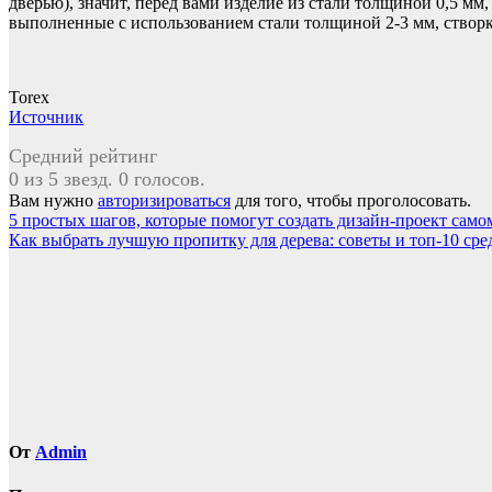
дверью), значит, перед вами изделие из стали толщиной 0,5 м
выполненные с использованием стали толщиной 2-3 мм, створка
Torex
Источник
Средний рейтинг
0 из 5 звезд. 0 голосов.
Вам нужно
авторизироваться
для того, чтобы проголосовать.
Навигация
5 простых шагов, которые помогут создать дизайн-проект само
Как выбрать лучшую пропитку для дерева: советы и топ-10 сре
по
записям
От
Admin