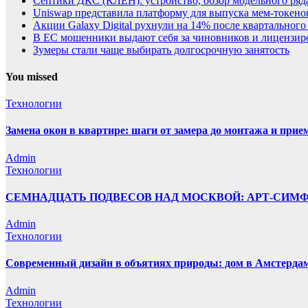
Септики ДКС (КЛЕН): устройство, обзор модельного ряда
Uniswap представила платформу для выпуска мем-токенов
Акции Galaxy Digital рухнули на 14% после квартального
В ЕС мошенники выдают себя за чиновников и лицензи
Зумеры стали чаще выбирать долгосрочную занятость
You missed
Технологии
Замена окон в квартире: шаги от замера до монтажа и прие
Admin
Технологии
СЕМНАДЦАТЬ ПОДВЕСОВ НАД МОСКВОЙ: АРТ-СИМ
Admin
Технологии
Современный дизайн в объятиях природы: дом в Амстерда
Admin
Технологии