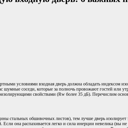
ортными условиями входная дверь должна обладать индексом изо
ас шумные соседи, которые за полночь провожают гостей или у
коизолирующими свойствами (Rw более 35 дБ). Перечислим осно
щины стальных обшивочных листов), тем лучше дверь изолирует 
. Если она распахивается легко и сила инерции невелика (вы н