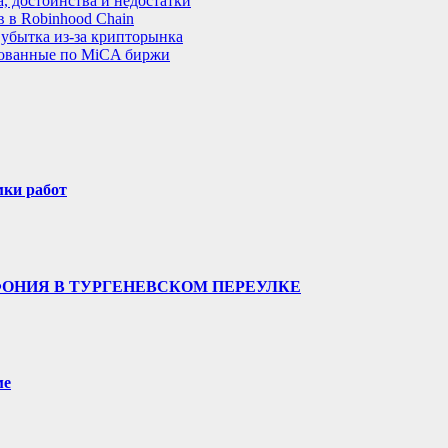
, достоинства и недостатки
 в Robinhood Chain
 убытка из-за крипторынка
рованные по MiCA биржи
мки работ
ФОНИЯ В ТУРГЕНЕВСКОМ ПЕРЕУЛКЕ
ме