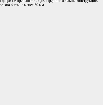
кой двери не превышает 27 дБ. Предпочтительны конструкции,
олжна быть не менее 50 мм.