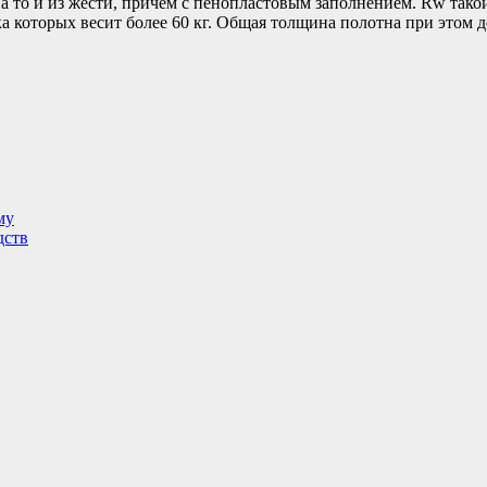
м, а то и из жести, причём с пенопластовым заполнением. Rw та
 которых весит более 60 кг. Общая толщина полотна при этом д
му
дств