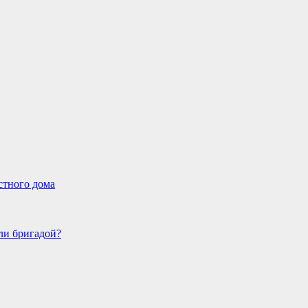
стного дома
ли бригадой?