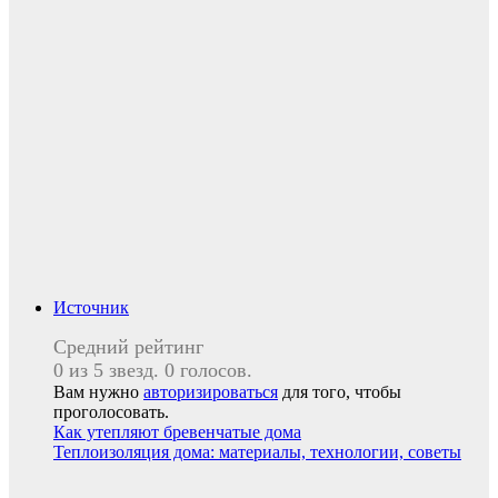
Источник
Средний рейтинг
0 из 5 звезд. 0 голосов.
Вам нужно
авторизироваться
для того, чтобы
проголосовать.
Навигация
Как утепляют бревенчатые дома
Теплоизоляция дома: материалы, технологии, советы
по
записям