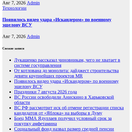
Авг 7, 2026
Admin
Технологии
Появилось видео удара «Искандером» по военному
эшелону ВСУ
Авг 7, 2026
Admin
Свежие записи
Лукашенко рассказал чиновникам, чего не хватает в
системе госуправления
От котлована до монолита: дайджест строительства
девяти крупнейших проектов MR
Появилось видео удара «Искандером» по военному
эшелону ВСУ
Праздники 7 августа 2026 года
ВС России освободили Анискино в Харьковской
области
ВС РФ рассмотрит иск об отмене регистрации списка
кандидатов от «Яблока» на выборы в Думу
Боец ММА Ядуллаев получил условный срок за
покупку амфетамина
Социальный фонд назвал размер средней пенсии