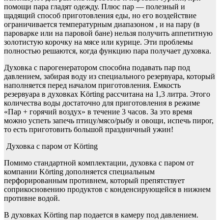
помощи пара гладят одежду. Плюс пар — полезный и
щадящий способ приготовления еды, но его воздействие
ограничивается температурным диапазоном , и на пару (в
пароварке или на паровой бане) нельзя получить аппетитную
золотистую корочку на мясе или курице. Эти проблемы
полностью решаются, когда функцию пара получает духовка.
Духовка с парогенератором способна подавать пар под
давлением, забирая воду из специального резервуара, который
наполняется перед началом приготовления. Емкость
резервуара в духовках Körting рассчитана на 1,3 литра. Этого
количества воды достаточно для приготовления в режиме
«Пар + горячий воздух» в течение 3 часов. За это время
можно успеть запечь птицу/мясо/рыбу и овощи, испечь пирог,
то есть приготовить большой праздничный ужин!
Духовка с паром от Körting
Помимо стандартной комплектации, духовка с паром от
компании Körting дополняется специальным
перфорированным противнем, который препятствует
соприкосновению продуктов с конденсирующейся в нижнем
противне водой.
В духовках Körting пар подается в камеру под давлением.