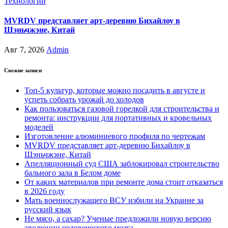
Технологии
MVRDV представляет арт-деревню Бихайлоу в
Шэньчжэне, Китай
Авг 7, 2026
Admin
Свежие записи
Топ-5 культур, которые можно посадить в августе и
успеть собрать урожай до холодов
Как пользоваться газовой горелкой для строительства и
ремонта: инструкции для портативных и кровельных
моделей
Изготовление алюминиевого профиля по чертежам
MVRDV представляет арт-деревню Бихайлоу в
Шэньчжэне, Китай
Апелляционный суд США заблокировал строительство
бального зала в Белом доме
От каких материалов при ремонте дома стоит отказаться
в 2026 году
Мать военнослужащего ВСУ избили на Украине за
русский язык
Не мясо, а сахар? Ученые предложили новую версию
эволюции человеческого мозга