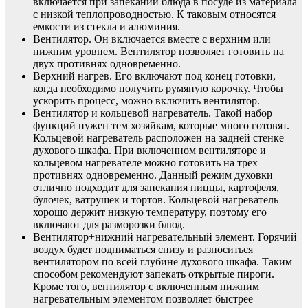
включается при запекании блюда в посуде из материала
с низкой теплопроводностью. К таковым относятся
емкости из стекла и алюминия.
Вентилятор. Он включается вместе с верхним или
нижним уровнем. Вентилятор позволяет готовить на
двух противнях одновременно.
Верхний нагрев. Его включают под конец готовки,
когда необходимо получить румяную корочку. Чтобы
ускорить процесс, можно включить вентилятор.
Вентилятор и кольцевой нагреватель. Такой набор
функций нужен тем хозяйкам, которые много готовят.
Кольцевой нагреватель расположен на задней стенке
духового шкафа. При включенном вентиляторе и
кольцевом нагревателе можно готовить на трех
противнях одновременно. Данный режим духовки
отлично подходит для запекания пиццы, картофеля,
булочек, ватрушек и тортов. Кольцевой нагреватель
хорошо держит низкую температуру, поэтому его
включают для разморозки блюд.
Вентилятор+нижний нагревательный элемент. Горячий
воздух будет подниматься снизу и разноситься
вентилятором по всей глубине духового шкафа. Таким
способом рекомендуют запекать открытые пироги.
Кроме того, вентилятор с включенным нижним
нагревательным элементом позволяет быстрее