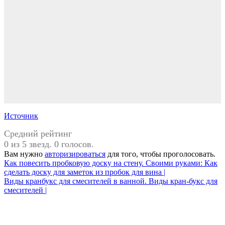
Источник
Средний рейтинг
0 из 5 звезд. 0 голосов.
Вам нужно
авторизироваться
для того, чтобы проголосовать.
Навигация
Как повесить пробковую доску на стену. Своими руками: Как
сделать доску для заметок из пробок для вина |
по
Виды кранбукс для смесителей в ванной. Виды кран-букс для
записям
смесителей |