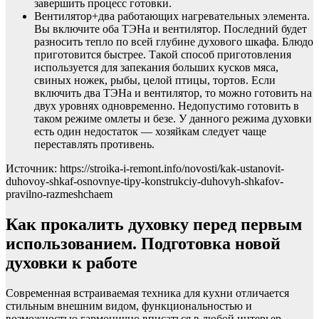
завершить процесс готовки.
Вентилятор+два работающих нагревательных элемента.
Вы включите оба ТЭНа и вентилятор. Последний будет
разносить тепло по всей глубине духового шкафа. Блюдо
приготовится быстрее. Такой способ приготовления
используется для запекания больших кусков мяса,
свиных ножек, рыбы, целой птицы, тортов. Если
включить два ТЭНа и вентилятор, то можно готовить на
двух уровнях одновременно. Недопустимо готовить в
таком режиме омлеты и безе. У данного режима духовки
есть один недостаток — хозяйкам следует чаще
переставлять противень.
Источник: https://stroika-i-remont.info/novosti/kak-ustanovit-
duhovoy-shkaf-osnovnye-tipy-konstrukciy-duhovyh-shkafov-
pravilno-razmeshchaem
Как прокалить духовку перед первым
использованием. Подготовка новой
духовки к работе
Современная встраиваемая техника для кухни отличается
стильным внешним видом, функциональностью и
возможностью гармонично вписаться в любой интерьер.