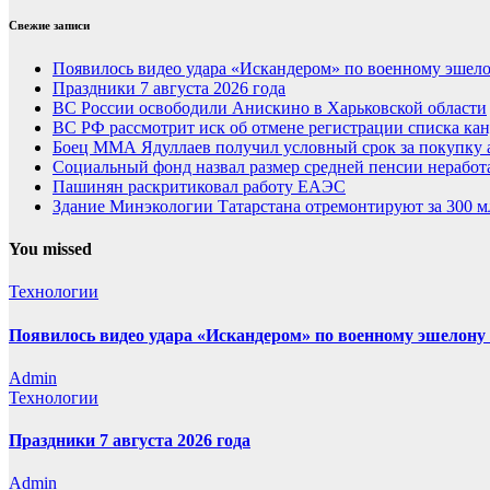
Свежие записи
Появилось видео удара «Искандером» по военному эше
Праздники 7 августа 2026 года
ВС России освободили Анискино в Харьковской области
ВС РФ рассмотрит иск об отмене регистрации списка ка
Боец ММА Ядуллаев получил условный срок за покупку
Социальный фонд назвал размер средней пенсии нерабо
Пашинян раскритиковал работу ЕАЭС
Здание Минэкологии Татарстана отремонтируют за 300 м
You missed
Технологии
Появилось видео удара «Искандером» по военному эшелон
Admin
Технологии
Праздники 7 августа 2026 года
Admin