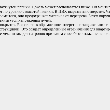
атянутой пленки. Цоколь может располагаться ниже. Он монтир
 по уровню с высотой пленки. В ПВХ вырезается отверстие. Что
е того, оно предохраняет материал от перегрева. Затем вкручи
нять угол направления лучей.
покрытия. Его ставят в обрамленное отверстие и защелкивают 
нструкциями. Это создает определенные ограничения для кварти
е механизмы для патронов при таком способе монтажа не исполь