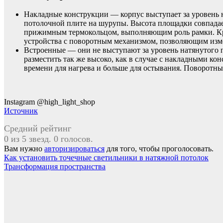
Накладные конструкции — корпус выступает за уровень н
потолочной плите на шурупы. Высота площадки совпадает
прижимным термокольцом, выполняющим роль рамки. Кром
устройства с поворотным механизмом, позволяющим изме
Встроенные — они не выступают за уровень натянутого 
разместить так же высоко, как в случае с накладными ко
времени для нагрева и больше для остывания. Поворотны
Instagram @high_light_shop
Источник
Средний рейтинг
0 из 5 звезд. 0 голосов.
Вам нужно
авторизироваться
для того, чтобы проголосовать.
Навигация
Как установить точечные светильники в натяжной потолок
Трансформация пространства
по
записям