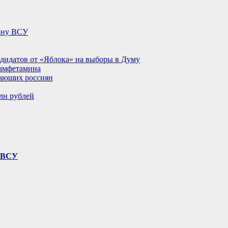
лону ВСУ
ндидатов от «Яблока» на выборы в Думу
 амфетамина
тающих россиян
лн рублей
у ВСУ