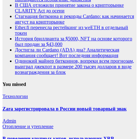
В США отложили принятие закона о крипторынке
CLARITY Act до осени
Стагнация биткоина и рекорды Cardano: как начинается
август на крипторынке
Ether.fi перенесла рестейкинг из weETH в отдельный
токен
История бриллианта за $5000, NFT на основе которого
был продан за $43,000
Достигла ли Cardano (ADA) дна? Аналитическая
компания сообщает! Вот последняя информация
Одинокий майнер биткоинов, вопреки всем прогнозам,
выиграл джекпот в размере 200 тысяч долларов в виде
вознаграждения за блок
You missed
Технологии
Zara зарегистрировала в России новый товарный знак
Admin
Отопление и утепление
В поведении крупных китов, использующих XRP,