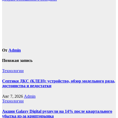
записям
От
Admin
Похожая запись
Технологии
Септики ДКС (КЛЕН): устройство, обзор модельного ряда,
достоинства и недостатки
Авг 7, 2026
Admin
Технологии
Акции Galaxy Digital рухнули на 14% после квартального
убытка из-за крипторынка