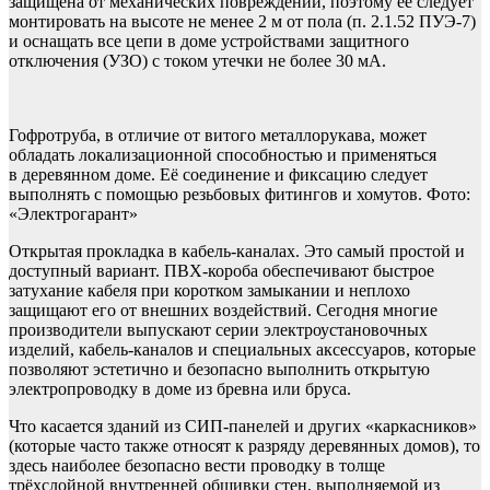
защищена от механических повреждений, поэтому её следует
монтировать на высоте не менее 2 м от пола (п. 2.1.52 ПУЭ-7)
и оснащать все цепи в доме устройствами защитного
отключения (УЗО) с током утечки не более 30 мА.
Гофротруба, в отличие от витого металлорукава, может
обладать локализационной способностью и применяться
в деревянном доме. Её соединение и фиксацию следует
выполнять с помощью резьбовых фитингов и хомутов. Фото:
«Электрогарант»
Открытая прокладка в кабель-каналах. Это самый простой и
доступный вариант. ПВХ-короба обеспечивают быстрое
затухание кабеля при коротком замыкании и неплохо
защищают его от внешних воздействий. Сегодня многие
производители выпускают серии электроустановочных
изделий, кабель-каналов и специальных аксессуаров, которые
позволяют эстетично и безопасно выполнить открытую
электропроводку в доме из бревна или бруса.
Что касается зданий из СИП-панелей и других «каркасников»
(которые часто также относят к разряду деревянных домов), то
здесь наиболее безопасно вести проводку в толще
трёхслойной внутренней обшивки стен, выполняемой из