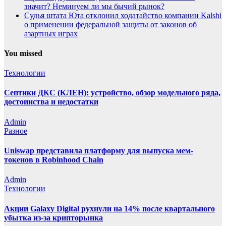
значит? Неминуем ли мы бычий рынок?
Судья штата Юта отклонил ходатайство компании Kalshi
о применении федеральной защиты от законов об
азартных играх
You missed
Технологии
Септики ДКС (КЛЕН): устройство, обзор модельного ряда,
достоинства и недостатки
Admin
Разное
Uniswap представила платформу для выпуска мем-
токенов в Robinhood Chain
Admin
Технологии
Акции Galaxy Digital рухнули на 14% после квартального
убытка из-за крипторынка