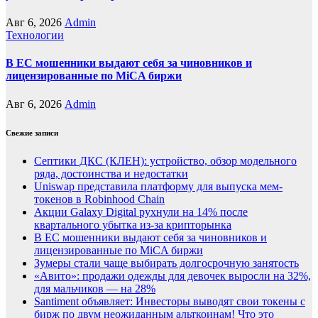
Авг 6, 2026
Admin
Технологии
В ЕС мошенники выдают себя за чиновников и
лицензированные по MiCA биржи
Авг 6, 2026
Admin
Свежие записи
Септики ДКС (КЛЕН): устройство, обзор модельного
ряда, достоинства и недостатки
Uniswap представила платформу для выпуска мем-
токенов в Robinhood Chain
Акции Galaxy Digital рухнули на 14% после
квартального убытка из-за крипторынка
В ЕС мошенники выдают себя за чиновников и
лицензированные по MiCA биржи
Зумеры стали чаще выбирать долгосрочную занятость
«Авито»: продажи одежды для девочек выросли на 32%,
для мальчиков — на 28%
Santiment объявляет: Инвесторы выводят свои токены с
бирж по двум неожиданным альткоинам! Что это