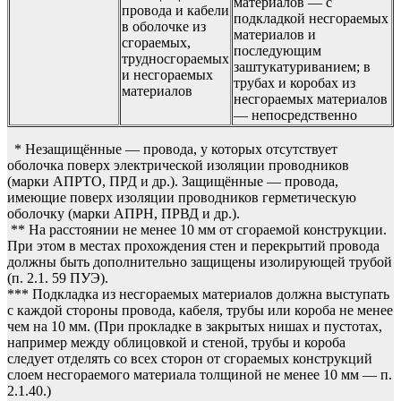
материалов — с
провода и кабели
подкладкой несгораемых
в оболочке из
материалов и
сгораемых,
последующим
трудносгораемых
заштукатуриванием; в
и несгораемых
трубах и коробах из
материалов
несгораемых материалов
— непосредственно
* Незащищённые — провода, у которых отсутствует
оболочка поверх электрической изоляции проводников
(марки АПРТО, ПРД и др.). Защищённые — провода,
имеющие поверх изоляции проводников герметическую
оболочку (марки АПРН, ПРВД и др.).
** На расстоянии не менее 10 мм от сгораемой конструкции.
При этом в местах прохождения стен и перекрытий провода
должны быть дополнительно защищены изолирующей трубой
(п. 2.1. 59 ПУЭ).
*** Подкладка из несгораемых материалов должна выступать
с каждой стороны провода, кабеля, трубы или короба не менее
чем на 10 мм. (При прокладке в закрытых нишах и пустотах,
например между облицовкой и стеной, трубы и короба
следует отделять со всех сторон от сгораемых конструкций
слоем несгораемого материала толщиной не менее 10 мм — п.
2.1.40.)