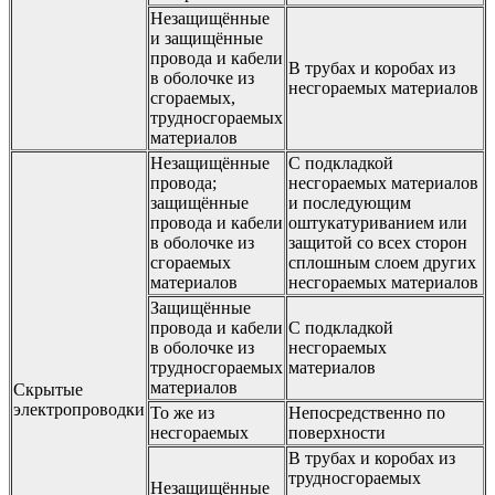
Незащищённые
и защищённые
провода и кабели
В трубах и коробах из
в оболочке из
несгораемых материалов
сгораемых,
трудносгораемых
материалов
Незащищённые
С подкладкой
провода;
несгораемых материалов
защищённые
и последующим
провода и кабели
оштукатуриванием или
в оболочке из
защитой со всех сторон
сгораемых
сплошным слоем других
материалов
несгораемых материалов
Защищённые
провода и кабели
С подкладкой
в оболочке из
несгораемых
трудносгораемых
материалов
материалов
Скрытые
электропроводки
То же из
Непосредственно по
несгораемых
поверхности
В трубах и коробах из
трудносгораемых
Незащищённые