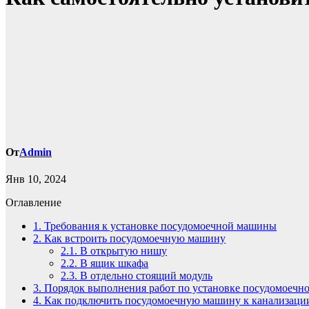
От
Admin
Янв 10, 2024
Оглавление
1.
Требования к установке посудомоечной машины
2.
Как встроить посудомоечную машину
2.1.
В открытую нишу
2.2.
В ящик шкафа
2.3.
В отдельно стоящий модуль
3.
Порядок выполнения работ по установке посудомоеч
4.
Как подключить посудомоечную машину к канализаци