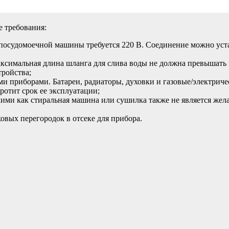
е требования:
посудомоечной машины требуется 220 В. Соединение можно устан
аксимальная длина шланга для слива воды не должна превышать
тройства;
ми приборами. Батареи, радиаторы, духовки и газовые/электрич
ротит срок ее эксплуатации;
ими как стиральная машина или сушилка также не является жела
вых перегородок в отсеке для прибора.