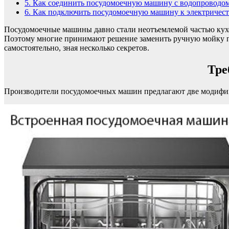
5.
Как соединить посудомоечную машину с водопроводо
6.
Как подключить посудомоечную машину к электричест
Посудомоечные машины давно стали неотъемлемой частью кухон
Поэтому многие принимают решение заменить ручную мойку п
самостоятельно, зная несколько секретов.
Тре
Производители посудомоечных машин предлагают две модифик