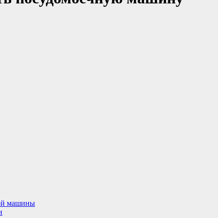
ной машины
и