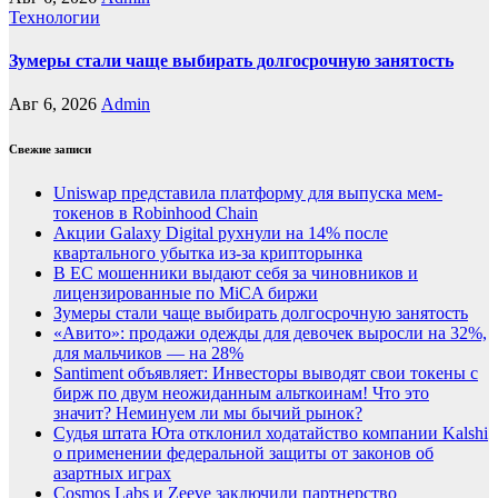
Технологии
Зумеры стали чаще выбирать долгосрочную занятость
Авг 6, 2026
Admin
Свежие записи
Uniswap представила платформу для выпуска мем-
токенов в Robinhood Chain
Акции Galaxy Digital рухнули на 14% после
квартального убытка из-за крипторынка
В ЕС мошенники выдают себя за чиновников и
лицензированные по MiCA биржи
Зумеры стали чаще выбирать долгосрочную занятость
«Авито»: продажи одежды для девочек выросли на 32%,
для мальчиков — на 28%
Santiment объявляет: Инвесторы выводят свои токены с
бирж по двум неожиданным альткоинам! Что это
значит? Неминуем ли мы бычий рынок?
Судья штата Юта отклонил ходатайство компании Kalshi
о применении федеральной защиты от законов об
азартных играх
Cosmos Labs и Zeeve заключили партнерство