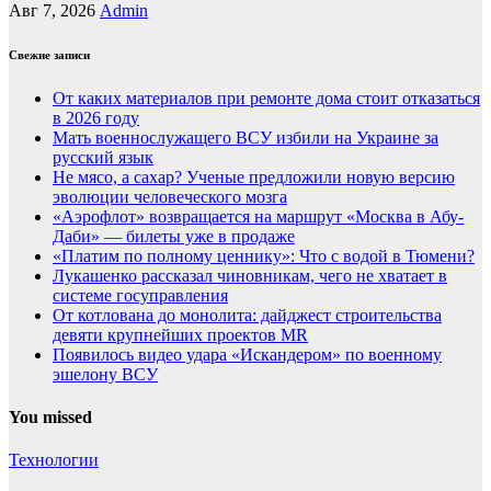
Авг 7, 2026
Admin
Свежие записи
От каких материалов при ремонте дома стоит отказаться
в 2026 году
Мать военнослужащего ВСУ избили на Украине за
русский язык
Не мясо, а сахар? Ученые предложили новую версию
эволюции человеческого мозга
«Аэрофлот» возвращается на маршрут «Москва в Абу-
Даби» — билеты уже в продаже
«Платим по полному ценнику»: Что с водой в Тюмени?
Лукашенко рассказал чиновникам, чего не хватает в
системе госуправления
От котлована до монолита: дайджест строительства
девяти крупнейших проектов MR
Появилось видео удара «Искандером» по военному
эшелону ВСУ
You missed
Технологии