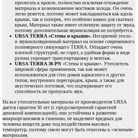
прилегать к кровле, полностью исключая отхождение
материала и возникновение мостиков холода. Он очень
легко режется, поэтому может накладываться как вдоль
крыши, так и поперек, что особенно важно для скатных
крыш. Материал также имеет отличную защиту от звука,
поэтому дополнительная звукоизоляция не потребуется.
URSA
TERRA «Стены и крыши».
Негорючий тепло-
и звукоизоляционный материал на основе современного
полимерного связующего TERRA. Обладает очень
плотной структурой, не горит, а удобная форма в виде
рулона упрощает транспортировку и монтаж.
URSA
TERRA 36
PN
«Стены и крыши». Утеплитель
широкой сферы применения, так как может
использоваться для стен домов каркасного и других
типов, внутренних перегородок, крыш, а также для
акустических потолков, что подчеркивает его
способность не пропускать звук.
На все утеплительные материалы от производителя URSA
дается гарантия 50 лет (с предусмотренной гарантией
денежной компенсацией), они устойчивы к развитию
микроорганизмов и гниению, не выделяют вредных для
человека веществ даже под воздействием высоких
температур, поэтому смело могут быть отнесены к «зеленым»
материалам.