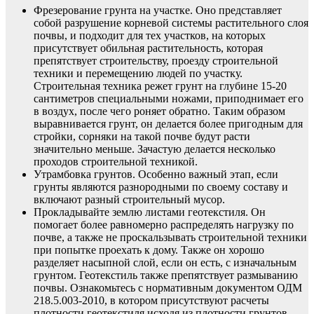
Фрезерование грунта на участке. Оно представляет
собой разрушение корневой системы растительного слоя
почвы, и подходит для тех участков, на которых
присутствует обильная растительность, которая
препятствует строительству, проезду строительной
техники и перемещению людей по участку.
Строительная техника режет грунт на глубине 15-20
сантиметров специальными ножами, приподнимает его
в воздух, после чего роняет обратно. Таким образом
выравнивается грунт, он делается более пригодным для
стройки, сорняки на такой почве будут расти
значительно меньше. Зачастую делается несколько
проходов строительной техникой.
Утрамбовка грунтов. Особенно важный этап, если
грунты являются разнородными по своему составу и
включают разный строительный мусор.
Прокладывайте землю листами геотекстиля. Он
помогает более равномерно распределять нагрузку по
почве, а также не проскальзывать строительной техники
при попытке проехать к дому. Также он хорошо
разделяет насыпной слой, если он есть, с изначальным
грунтом. Геотекстиль также препятствует размыванию
почвы. Ознакомьтесь с нормативным документом ОДМ
218.5.003-2010, в котором присутствуют расчеты
плотности геотекстиля исходя из плотности грунтов.