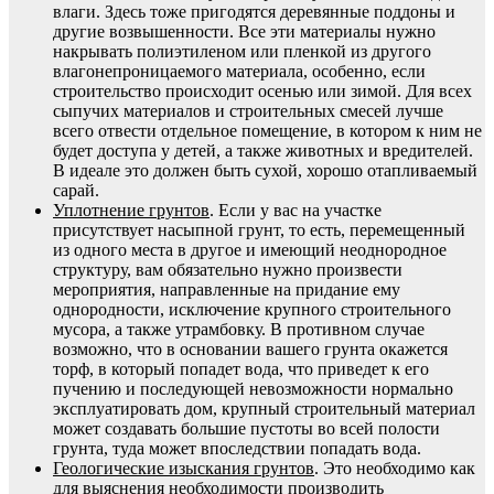
влаги. Здесь тоже пригодятся деревянные поддоны и
другие возвышенности. Все эти материалы нужно
накрывать полиэтиленом или пленкой из другого
влагонепроницаемого материала, особенно, если
строительство происходит осенью или зимой. Для всех
сыпучих материалов и строительных смесей лучше
всего отвести отдельное помещение, в котором к ним не
будет доступа у детей, а также животных и вредителей.
В идеале это должен быть сухой, хорошо отапливаемый
сарай.
Уплотнение грунтов
. Если у вас на участке
присутствует насыпной грунт, то есть, перемещенный
из одного места в другое и имеющий неоднородное
структуру, вам обязательно нужно произвести
мероприятия, направленные на придание ему
однородности, исключение крупного строительного
мусора, а также утрамбовку. В противном случае
возможно, что в основании вашего грунта окажется
торф, в который попадет вода, что приведет к его
пучению и последующей невозможности нормально
эксплуатировать дом, крупный строительный материал
может создавать большие пустоты во всей полости
грунта, туда может впоследствии попадать вода.
Геологические изыскания грунтов
. Это необходимо как
для выяснения необходимости производить