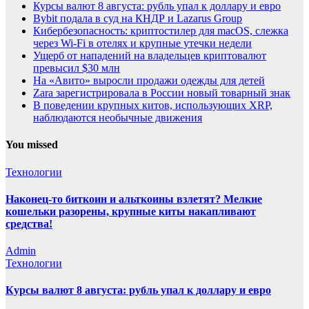
Курсы валют 8 августа: рубль упал к доллару и евро
Bybit подала в суд на КНДР и Lazarus Group
Кибербезопасность: криптостилер для macOS, слежка
через Wi-Fi в отелях и крупные утечки недели
Ущерб от нападений на владельцев криптовалют
превысил $30 млн
На «Авито» выросли продажи одежды для детей
Zara зарегистрировала в России новый товарный знак
В поведении крупных китов, использующих XRP,
наблюдаются необычные движения
You missed
Технологии
Наконец-то биткоин и альткоины взлетят? Мелкие
кошельки разорены, крупные киты накапливают
средства!
Admin
Технологии
Курсы валют 8 августа: рубль упал к доллару и евро