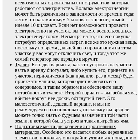
всевозможных строительных инструментов, которые
работают от электричества. Вольтаж электроэнергии
может быть различным в зависимости от времени года:
летом это как минимум 5 киловатт энергии, зимой – в
идеале 10 киловатт. Если нет возможности провести
электричество на участок, вы можете воспользоваться
электрогенератором. Несмотря на то, что его покупка
потребует определенных затрат, все же это нужная вещь,
поскольку во время дальнейшего проживания на этом
участке у вас могут отключить свет, и тогда этот же
самый генератор вас изрядно выручит.
Туалет
. Есть два варианта, как это устроить на участке:
взять в аренду биотуалет, либо купить его, привезти на
участок, периодически (как правило, раз в месяц) будет
приезжать машина, которая будет вывозить его
содержимое, и таким образом вы обеспечите вашу
потребность в туалете. Второй вариант – выгребная яма,
вбитые вокруг нее доски, обтянутый тент. Это
малоэстетичный, дешевый вариант, и мы не
рекомендуем его использовать, поскольку вы вряд ли
можете точно знать о будущем назначении той части
земли, в которой была устроена такая выгребная яма.
Подготовьте места для хранения строительных
материалов
. Особенно это касается любых деревянных
элементов, поскольку они крайне уязвимы к попаданию