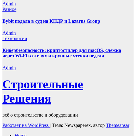
Admin
Разное
Bybit подала в суд на КНДР и Lazarus Group
Admin
Технологии
Кибербезопасность: криптостилер для macOS, слежка
через Wi-Fi в отелях и крупные утечки недели
Admin
Строительные
Решения
всё о строительстве и оборудовании
Работает на WordPress
|
Тема: Newspaperex, автор
Themeansar
Home