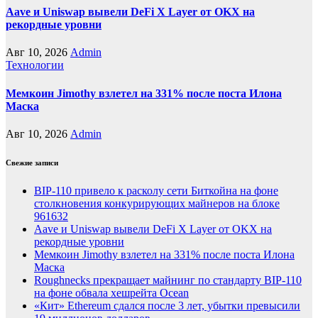
Aave и Uniswap вывели DeFi X Layer от OKX на
рекордные уровни
Авг 10, 2026
Admin
Технологии
Мемкоин Jimothy взлетел на 331% после поста Илона
Маска
Авг 10, 2026
Admin
Свежие записи
BIP-110 привело к расколу сети Биткойна на фоне
столкновения конкурирующих майнеров на блоке
961632
Aave и Uniswap вывели DeFi X Layer от OKX на
рекордные уровни
Мемкоин Jimothy взлетел на 331% после поста Илона
Маска
Roughnecks прекращает майнинг по стандарту BIP-110
на фоне обвала хешрейта Ocean
«Кит» Ethereum сдался после 3 лет, убытки превысили