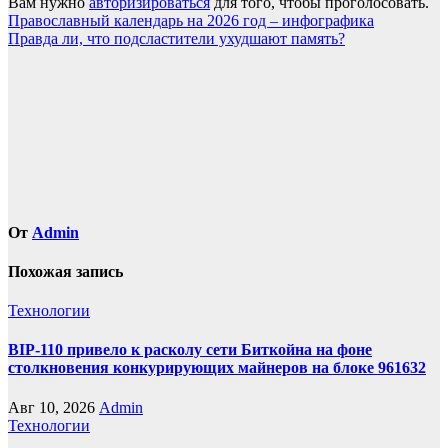
Вам нужно
авторизироваться
для того, чтобы проголосовать.
Навигация
Православный календарь на 2026 год – инфографика
Правда ли, что подсластители ухудшают память?
по
записям
От
Admin
Похожая запись
Технологии
BIP-110 привело к расколу сети Биткойна на фоне
столкновения конкурирующих майнеров на блоке 961632
Авг 10, 2026
Admin
Технологии