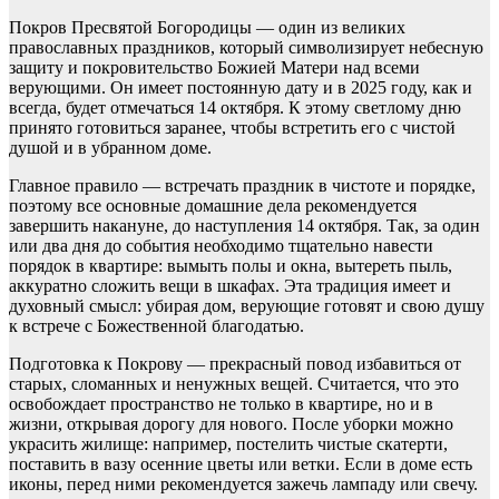
Покров Пресвятой Богородицы — один из великих
православных праздников, который символизирует небесную
защиту и покровительство Божией Матери над всеми
верующими. Он имеет постоянную дату и в 2025 году, как и
всегда, будет отмечаться 14 октября. К этому светлому дню
принято готовиться заранее, чтобы встретить его с чистой
душой и в убранном доме.
Главное правило — встречать праздник в чистоте и порядке,
поэтому все основные домашние дела рекомендуется
завершить накануне, до наступления 14 октября. Так, за один
или два дня до события необходимо тщательно навести
порядок в квартире: вымыть полы и окна, вытереть пыль,
аккуратно сложить вещи в шкафах. Эта традиция имеет и
духовный смысл: убирая дом, верующие готовят и свою душу
к встрече с Божественной благодатью.
Подготовка к Покрову — прекрасный повод избавиться от
старых, сломанных и ненужных вещей. Считается, что это
освобождает пространство не только в квартире, но и в
жизни, открывая дорогу для нового. После уборки можно
украсить жилище: например, постелить чистые скатерти,
поставить в вазу осенние цветы или ветки. Если в доме есть
иконы, перед ними рекомендуется зажечь лампаду или свечу.