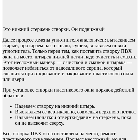
Это нижний стержень створки. Он подвижный
Далее процесс замены уплотнителя аналогичен: вытаскиваем
старый, протираем паз от пыли, сушим, вставляем новый
уплотнитель. Только перед тем, как поставить створку ПВХ
окна на место, штырек нижней петли надо очистить и смазать.
Этот несложный маневр — с чисткой и смазкой штырька —
позволяет избавиться от надоедливого скрипа, который
слышится при открывании и закрывании пластикового окна
или двери.
При установке створки пластикового окна порядок действий
обратный:
Надеваем створку на нижний штырь.
Выставляем ее вертикально, совмещая верхнюю петлю..
Пальцем (лопаткой отвертки)давим на стержень, пока
он не выскочит сверху.
Все, створка ПВХ окна поставлена на место, ремонт
пластикового окна закончен. Процесс несложный, но для