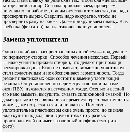
Располагаем планку на раме окна так, чтобы она «цеплялась»
за торчащий стопор. Сначала прикладываем, проверяем,
нормально ли работает, ставим отметки в тех местах, где надо
просверлить дырки. Сверлить надо аккуратно, чтобы не
просверлить раму насквозь. Далее прикручиваем планку. Все,
гребенка (фиксатор) на пластиковое окно установлена.
Замена уплотнителя
Одна из наиболее распространенных проблем — поддувание
по периметру створки. Способов лечения несколько. Первый
— надо усилить прижим створки, что делают при помощи
регулировки цапф. Если не помогает, возможно уплотнитель
стал неэластичным и не обеспечивает герметичность. Тогда
ремонт пластиковых окон состоит в замене уплотняющей
резинки. Он установлен по периметру створок и на раме
окон ПВХ, нуждается в регулярном уходе. Осенью и весной
его надо вымыть, высушить, смазать силиконовой смазкой. Но
даже при таких условиях он со временем теряет эластичность,
может даже потрескаться или порваться. Поменять
уплотнитель на пластиковом окне очень просто, но сначала
надо купить подходящий. Дело в том, что у разных
производителей он имеет различный профиль (смотрите
фото).