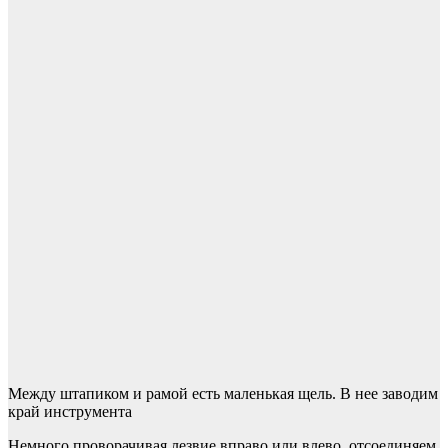
Между штапиком и рамой есть маленькая щель. В нее заводим
край инструмента
Немного проворачивая лезвие вправо или влево, отсоединяем