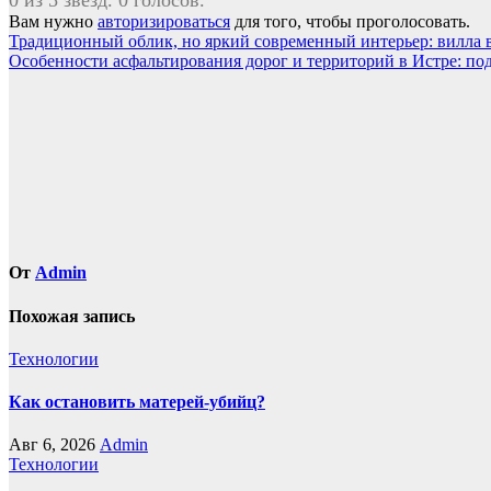
0 из 5 звезд. 0 голосов.
Вам нужно
авторизироваться
для того, чтобы проголосовать.
Навигация
Традиционный облик, но яркий современный интерьер: вилла 
Особенности асфальтирования дорог и территорий в Истре: по
по
записям
От
Admin
Похожая запись
Технологии
Как остановить матерей-убийц?
Авг 6, 2026
Admin
Технологии