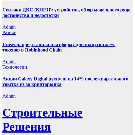
Септики ДКС (КЛЕН): устройство, обзор модельного ряда,
достоинства и недостатки
Admin
Разное
Uniswap представила платформу для выпуска мем-
токенов в Robinhood Chain
Admin
Технологии
Акции Galaxy Digital рухнули на 14% после квартального
убытка из-за крипторынка
Admin
Строительные
Решения