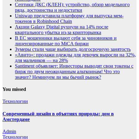
Септики ДКС (КЛЕН): устройство, обзор модельного
ряда, достоинства и недостатки
Uniswap представила платформу для выпуска мем-
токенов в Robinhood Chain
Акции Galaxy Digital рухнули на 14% после
квартального убытка из-за крипторынка
В ЕС мошенники выдают себя за чиновников и
лицензированные по MiCA биржи
Зумеры стали чаще выбирать долгосрочную занятость
«Авито»: продажи одежды для девочек выросли на 32%,
для мальчиков — на 28%
Santiment объявляет: Инвесторы выводят свои токены с
бирж по двум неожиданным альткоинам! Что это
значит? Неминуем ли мы бычий рынок?
You missed
Технологии
Современный дизайн в объятиях природы: дом в
Амстердаме
Admin
Технологии