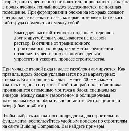
вторых, они существенно снижают теплопроводность, так как
в полых ячейках теплый воздух задерживается, не покидая
помещение. При формировании блоков на их краях создают
специальные насечки и пазы, которые позволяют без какого-
либо труда совмещать их между собой.
Благодаря высокой точности подгона материалов
друг к другу, блоки укладываются на клеевой
раствор. В отличие от традиционного
строительного раствора, такой метод соединения
позволяет существенно сэкономить деньги,
упростить и ускорить процесс строительства.
При укладке второй ряда и далее газоблоки армируются. Как
правила, вдоль блоков укладывается по два арматурных
стержня. Если толщина кладки – менее 200 мм., может
хватить и одного стержня. Такой этап работ как облицовка
производится с помощью монтажа в блоки специальных
анкеров. Между самим газобетоном и облицовочным
материалом нужно обязательно оставить вентиляционный
зазор (обычно 40 мм.)
Чтобы выбрать адекватного подрядчика для строительства
фундамента, воспользуйтесь удобным поиском по строителям
на сайте Building Companion. Вы найдете примеры