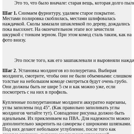
Это то, что было вначале: старая вещь, которая долго пыл
Шаг 1.
Снимаем фурнитуру, удаляем старое покрытие.
Местами полировка скоблилась, местами шлифовалась
наждачкой. Сколы замазали шпаклевкой по дереву, дождались
пока высохнет. На окончательном этапе все зачистили
шкуркой с тонким зерном. При этом комод сталь таким, как на
фото внизу.
Это после того, как его зашпаклевали и выровняли нажд
Шаг 2
. Установка молдингов из полиуретана. Выбирая
молдинги, смотрите, чтобы они не были объемными: слишком
толстые на небольшом комоде смотреться будут очень грубо.
Они должны быть не шире 5 см и как можно уже, если
посмотреть с на них в профиль.
Купленные полиуретановые молдинги аккуратно нарезаны,
углы запилены под 45°. (Как правильно запиливать углы
молдингов читайте тут). Совпадение рисунка должно быть
идеальным. Их приклеиваем на ПВА. Для надежности можно
дополнительно закрепить на саморезы с широкими шляпками.
Под них делают небольшое углубление, после того как