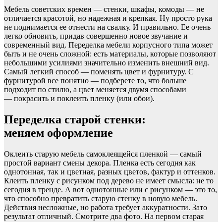
Мебель советских времен — стенки, шкафы, комоды — не
отличается красотой, но надежная и крепкая. Ну просто рука
не поднимается ее отнести на свалку. И правильно. Ее очень
легко обновить, придав совершенно новое звучание и
современный вид. Переделка мебели корпусного типа может
быть и не очень сложной: есть материалы, которые позволяют
небольшими усилиями значительно изменить внешний вид.
Самый легкий способ — поменять цвет и фурнитуру. С
фурнитурой все понятно — подберете то, что больше
подходит по стилю, а цвет меняется двумя способами
— покрасить и поклеить пленку (или обои).
Переделка старой стенки:
меняем оформление
Оклеить старую мебель самоклеящейся пленкой — самый
простой вариант смены декора. Пленка есть сегодня как
однотонная, так и цветная, разных цветов, фактур и оттенков.
Клеить пленку с рисунком под дерево не имеет смысла: не то
сегодня в тренде. А вот однотонные или с рисунком — это то,
что способно превратить старую стенку в новую мебель.
Действия несложные, но работа требует аккуратности. Зато
результат отличный. Смотрите два фото. На первом старая