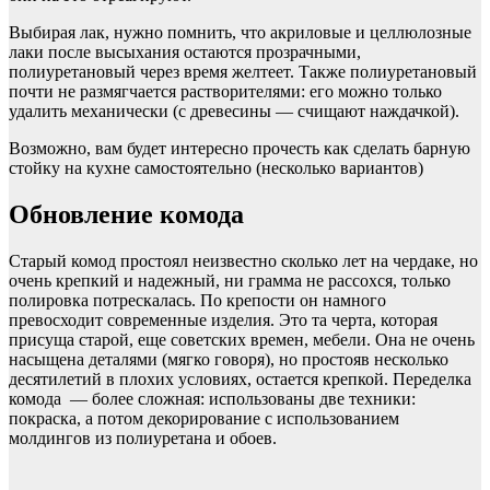
Выбирая лак, нужно помнить, что акриловые и целлюлозные
лаки после высыхания остаются прозрачными,
полиуретановый через время желтеет. Также полиуретановый
почти не размягчается растворителями: его можно только
удалить механически (с древесины — счищают наждачкой).
Возможно, вам будет интересно прочесть как сделать барную
стойку на кухне самостоятельно (несколько вариантов)
Обновление комода
Старый комод простоял неизвестно сколько лет на чердаке, но
очень крепкий и надежный, ни грамма не рассохся, только
полировка потрескалась. По крепости он намного
превосходит современные изделия. Это та черта, которая
присуща старой, еще советских времен, мебели. Она не очень
насыщена деталями (мягко говоря), но простояв несколько
десятилетий в плохих условиях, остается крепкой. Переделка
комода — более сложная: использованы две техники:
покраска, а потом декорирование с использованием
молдингов из полиуретана и обоев.