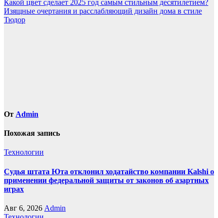
Навигация
Какой цвет сделает 2025 год самым стильным десятилетием?
Изящные очертания и расслабляющий дизайн дома в стиле
по
Тюдор
записям
От
Admin
Похожая запись
Технологии
Судья штата Юта отклонил ходатайство компании Kalshi о
применении федеральной защиты от законов об азартных
играх
Авг 6, 2026
Admin
Технологии