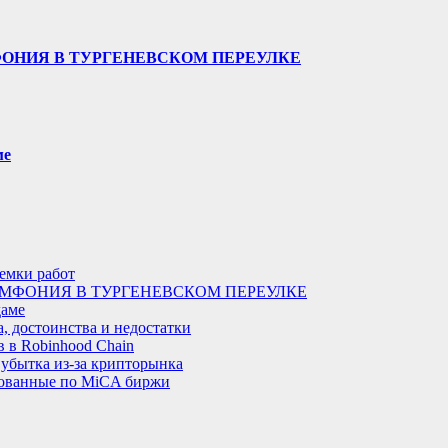
ФОНИЯ В ТУРГЕНЕВСКОМ ПЕРЕУЛКЕ
ме
иемки работ
МФОНИЯ В ТУРГЕНЕВСКОМ ПЕРЕУЛКЕ
даме
, достоинства и недостатки
 в Robinhood Chain
 убытка из-за крипторынка
рованные по MiCA биржи