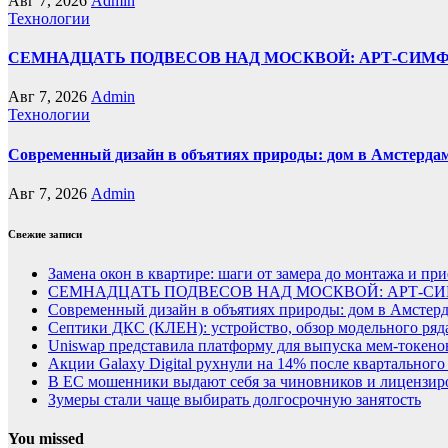
Авг 7, 2026
Admin
Технологии
СЕМНАДЦАТЬ ПОДВЕСОВ НАД МОСКВОЙ: АРТ-СИМ
Авг 7, 2026
Admin
Технологии
Современный дизайн в объятиях природы: дом в Амстерда
Авг 7, 2026
Admin
Свежие записи
Замена окон в квартире: шаги от замера до монтажа и пр
СЕМНАДЦАТЬ ПОДВЕСОВ НАД МОСКВОЙ: АРТ-СИ
Современный дизайн в объятиях природы: дом в Амстер
Септики ДКС (КЛЕН): устройство, обзор модельного ряда
Uniswap представила платформу для выпуска мем-токенов
Акции Galaxy Digital рухнули на 14% после квартального
В ЕС мошенники выдают себя за чиновников и лицензи
Зумеры стали чаще выбирать долгосрочную занятость
You missed