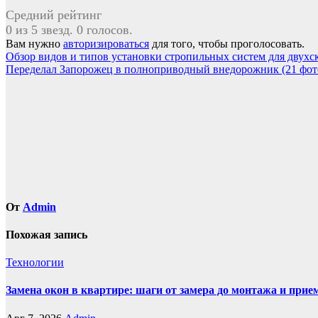
Средний рейтинг
0 из 5 звезд. 0 голосов.
Вам нужно
авторизироваться
для того, чтобы проголосовать.
Навигация
Обзор видов и типов установки стропильных систем для двухс
Переделал Запорожец в полноприводный внедорожник (21 фот
по
записям
От
Admin
Похожая запись
Технологии
Замена окон в квартире: шаги от замера до монтажа и прие