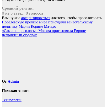
Средний рейтинг
0 из 5 звезд. 0 голосов.
Вам нужно
авторизироваться
для того, чтобы проголосовать.
Навигация
Нобелевскую премию мира присудили венесуэльскому
политику Марии Корине Мачадо
по
«Сами напросились»: Москва приготовила Европе
записям
неприятный сюрприз
От
Admin
Похожая запись
Технологии