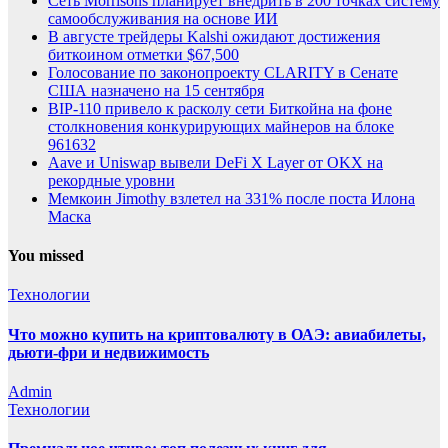
Сеть Morrisons планирует внедрить в 200 точках систему
самообслуживания на основе ИИ
В августе трейдеры Kalshi ожидают достижения
биткоином отметки $67,500
Голосование по законопроекту CLARITY в Сенате
США назначено на 15 сентября
BIP-110 привело к расколу сети Биткойна на фоне
столкновения конкурирующих майнеров на блоке
961632
Aave и Uniswap вывели DeFi X Layer от OKX на
рекордные уровни
Мемкоин Jimothy взлетел на 331% после поста Илона
Маска
You missed
Технологии
Что можно купить на криптовалюту в ОАЭ: авиабилеты,
дьюти-фри и недвижимость
Admin
Технологии