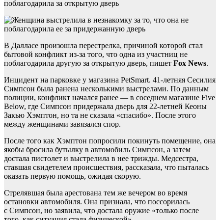
поблагодарила за открытую дверь
В Далласе произошла перестрелка, причиной которой стал
бытовой конфликт из-за того, что одна из участниц не
поблагодарила другую за открытую дверь, пишет
Fox News
.
Инцидент на парковке у магазина PetSmart. 41-летняя Сесилия
Симпсон была ранена несколькими выстрелами. По данным
полиции, конфликт начался ранее — в соседнем магазине Five
Below, где Симпсон придержала дверь для 22-летней Кеоны
Закью Хэмптон, но та не сказала «спасибо». После этого
между женщинами завязался спор.
После того как Хэмптон попросили покинуть помещение, она
якобы бросила бутылку в автомобиль Симпсон, а затем
достала пистолет и выстрелила в нее трижды. Медсестра,
ставшая свидетелем происшествия, рассказала, что пыталась
оказать первую помощь, ожидая скорую.
Стрелявшая была арестована тем же вечером во время
остановки автомобиля. Она признала, что поссорилась
с Симпсон, но заявила, что достала оружие «только после
того, как ситуация стала физической».