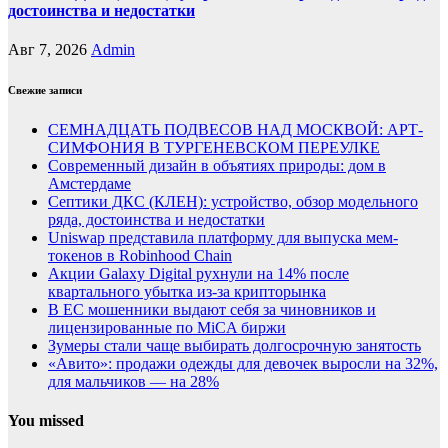
достоинства и недостатки
Авг 7, 2026
Admin
Свежие записи
СЕМНАДЦАТЬ ПОДВЕСОВ НАД МОСКВОЙ: АРТ-
СИМФОНИЯ В ТУРГЕНЕВСКОМ ПЕРЕУЛКЕ
Современный дизайн в объятиях природы: дом в
Амстердаме
Септики ДКС (КЛЕН): устройство, обзор модельного
ряда, достоинства и недостатки
Uniswap представила платформу для выпуска мем-
токенов в Robinhood Chain
Акции Galaxy Digital рухнули на 14% после
квартального убытка из-за крипторынка
В ЕС мошенники выдают себя за чиновников и
лицензированные по MiCA биржи
Зумеры стали чаще выбирать долгосрочную занятость
«Авито»: продажи одежды для девочек выросли на 32%,
для мальчиков — на 28%
You missed