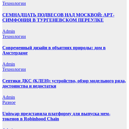
Технологии
СЕМНАДЦАТЬ ПОДВЕСОВ НАД МОСКВОЙ: АРТ-
СИМФОНИЯ В ТУРГЕНЕВСКОМ ПЕРЕУЛКЕ
Admin
Технологии
Современный дизайн в объятиях природы: дом в
Амстердаме
Admin
Технологии
Септики ДКС (КЛЕН): устройство, обзор модельного ряда,
достоинства и недостатки
Admin
Разное
Uniswap представила платформу для выпуска мем-
токенов в Robinhood Chain