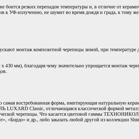
не боится резких перепадов температуры и, в отличие от керам
 к УФ-излучению, не шумит во время дождя и града, к тому же 
ают монтаж композитной черепицы зимой, при температуре до 
 430 мм), благодаря чему значительно упрощается монтаж чере
дов.
о самая востребованная форма, имитирующая натуральную кера
Ь LUXARD Classic, отличающаяся классической формой ме
мической черепицы. Что касается цветовой гаммы ТЕХНОНИКОЛ
», «Бордо» и др., либо заказать любой другой из коллекции Shi