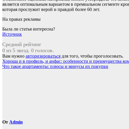
является оптимальным вариантом в премиальном сегменте кров
которая прослужит верой и правдой более 60 лет.
На правах рекламы
Была ли статья интересна?
Источник
Средний рейтинг
0 из 5 звезд. 0 голосов.
Вам нужно
авторизироваться
для того, чтобы проголосовать.
Навигация
Хороша и в профиль, и анфас: особенности и преимущества к
Что такое апартаменты: плюсы и минусы их покупки
по
записям
От
Admin