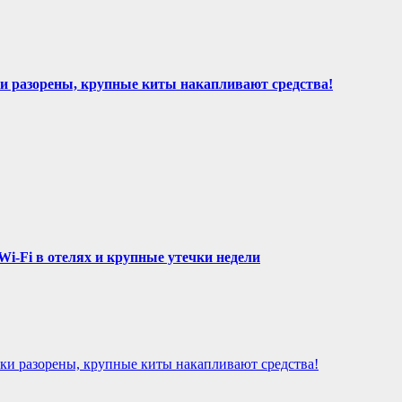
и разорены, крупные киты накапливают средства!
Wi-Fi в отелях и крупные утечки недели
ьки разорены, крупные киты накапливают средства!