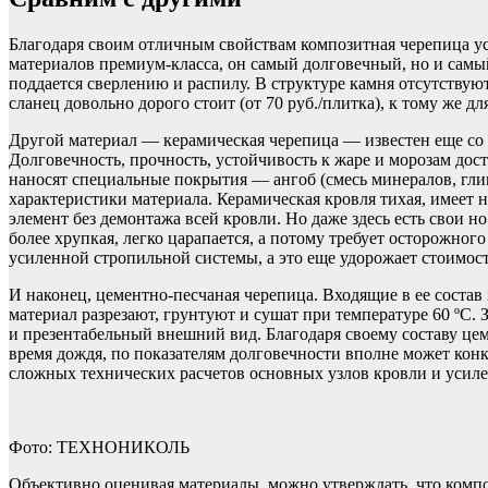
Благодаря своим отличным свойствам композитная черепица усп
материалов премиум-класса, он самый долговечный, но и самы
поддается сверлению и распилу. В структуре камня отсутствуют
сланец довольно дорого стоит (от 70 руб./плитка), к тому же д
Другой материал — керамическая черепица — известен еще со в
Долговечность, прочность, устойчивость к жаре и морозам дост
наносят специальные покрытия — ангоб (смесь минералов, гли
характеристики материала. Керамическая кровля тихая, имеет 
элемент без демонтажа всей кровли. Но даже здесь есть свои но
более хрупкая, легко царапается, а потому требует осторожно
усиленной стропильной системы, а это еще удорожает стоимост
И наконец, цементно-песчаная черепица. Входящие в ее состав
материал разрезают, грунтуют и сушат при температуре 60 ºС
и презентабельный внешний вид. Благодаря своему составу це
время дождя, по показателям долговечности вполне может конку
сложных технических расчетов основных узлов кровли и усил
Фото: ТЕХНОНИКОЛЬ
Объективно оценивая материалы, можно утверждать, что композ