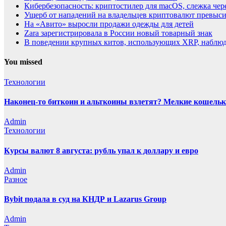
Кибербезопасность: криптостилер для macOS, слежка чере
Ущерб от нападений на владельцев криптовалют превыси
На «Авито» выросли продажи одежды для детей
Zara зарегистрировала в России новый товарный знак
В поведении крупных китов, использующих XRP, наблю
You missed
Технологии
Наконец-то биткоин и альткоины взлетят? Мелкие кошельк
Admin
Технологии
Курсы валют 8 августа: рубль упал к доллару и евро
Admin
Разное
Bybit подала в суд на КНДР и Lazarus Group
Admin