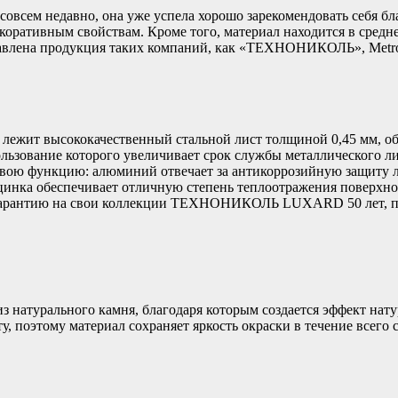
 совсем недавно, она уже успела хорошо зарекомендовать себя б
коративным свойствам. Кроме того, материал находится в средн
авлена продукция таких компаний, как «ТЕХНОНИКОЛЬ», Metrotile
е лежит высококачественный стальной лист толщиной 0,45 мм, 
ьзование которого увеличивает срок службы металлического ли
вою функцию: алюминий отвечает за антикоррозийную защиту ли
инка обеспечивает отличную степень теплоотражения поверхно
рантию на свои коллекции ТЕХНОНИКОЛЬ LUXARD 50 лет, при 
 натурального камня, благодаря которым создается эффект нат
у, поэтому материал сохраняет яркость окраски в течение всего