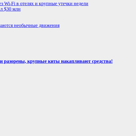
з Wi-Fi в отелях и крупные утечки недели
л $30 млн
даются необычные движения
и разорены, крупные киты накапливают средства!