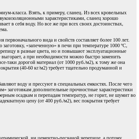
иум-класса. Взять, к примеру, сланец. Из всех кровельных
 звукоизоляционными характеристиками, сланец хорошо
ает в себя воду. Но все же при всех своих достоинствах,
ема.
 первоначального вида и свойств составляет более 100 лет.
 заготовку, «запеченную» в печи при температуре 1000 ºС,
черепицу в разные цвета, но и повышают эксплуатационные
е выгорает, а при необходимости можно быстро заменить
е-таки дорогой материал (от 1000 руб./м2), к тому же она
покрытия (40-60 кг/м2) требует тщательно продуманной и
обавляют воду и прессуют в специальных емкостях. После чего
ным» заготовкам дополнительные прочностные характеристики
ерным осадкам и перепадам температур, не горит, не шумит во
декватную цену (от 400 руб./м2), вес покрытия требует
керамической, ни цементно-песчаной черепице, а потому