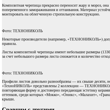
Композитная черепица прекрасно переносит жару и мороз, она 
попеременного замораживания и оттаивания. Материал устойчив
монтировать на облегченную стропильную конструкцию.
Фото: ТЕХНОНИКОЛЬ
Некоторые производители (например, «ТЕХНОНИКОЛЬ») допуск
правила.
Листы композитной черепицы имеют небольшие размеры (1330 х
за счет небольшого размера листа снижается и количество отхо
Фото: ТЕХНОНИКОЛЬ
Профили листов довольно разнообразны — их свыше десяти, н
«ТехноНИКОЛЬ» представлены 2 коллекции — ТЕХНОНИКОЛ
повторяющая форму и достоверно передающая эстетику кера
оттенков, среди которых «Мокко», «Оникс», «Малахит», «Гранат
крыши.
Сравним с другими