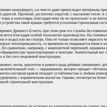
ешно конкурирует, а в чем-то даже превосходит материалы прем
й дорогой. Прочный, достаточно упругий, с высокими тепло- и
 поры и капилляры, благодаря чему он не пропускает и не впитыв
ля устройства такой крыши требуется усиленная стропильная сист
ремен Древнего Египта, при этом срок его службы без изменения
игается благодаря особой технологии производства. На глиняную
ны и воды) или же глазурь. Они не только позволяют окрасить 
низкую теплопроводность, со временем не покрывается мхом и н
. По сравнению, например, с композитной черепицей, керамика вс
го обращения при транспортировке и монтаже. Значительный вес 
ь и без того недешевой конструкции.
 цемент, песок, красители и разного рода добавки смешивают, д
. Заключительный этап — окрашивание, которое придает «бетон
ментно-песчаная кровля обладает устойчивостью к любым атмосф
рировать с керамическим аналогом. Однако, несмотря на более а
енной стропильной конструкции.
итная черепица не уступает по характеристикам ни сланцу, ни 