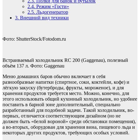
2.3.
Полки для банок и бутылок
2.4.
Режим «Гости»
2.5.
Льдогенератор
3.
Внешний вид техники
Фото: ShutterStock/Fotodom.ru
Встраиваемый холодильник RC 200 (Gaggenau), полезный
объём 137 л. Фото: Gaggenau
Меню домашних баров обычно включает в себя
разнообразные напитки (спиртное, соки, коктейли, кофе) и
лёгкую закус­ку (бутерброды, фрукты, мороженое), и для
хранения продуктов требуется место. Можно, конечно, для
этого использовать общий кухонный холодильник, но удобнее
поставить в барной зоне дополнительный, специально
разработанный для подобной задачи. Такой холодильник, во-
первых, отличается соответствующим дизайном (но не
должен быть «белой вороной» среди обстановки помещения),
а во-вторых, оборудован для хранения вина, пищевого льда и
некоторых других продуктов, требующих особых условий.