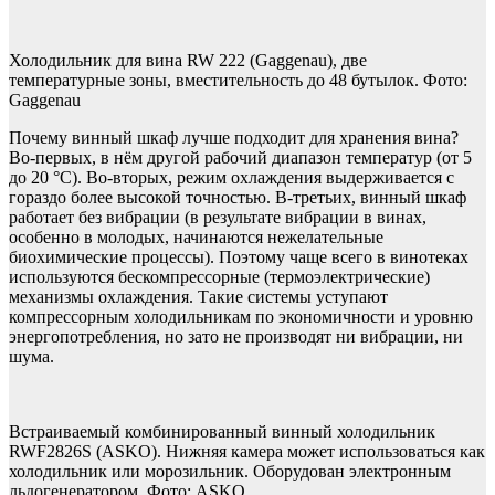
Холодильник для вина RW 222 (Gaggenau), две
температурные зоны, вместительность до 48 буты­лок. Фото:
Gaggenau
Почему винный шкаф лучше подходит для хранения вина?
Во-первых, в нём другой рабочий диапазон температур (от 5
до 20 °С). Во-вторых, режим охлаждения выдерживается с
гораздо более высокой точностью. В-третьих, винный шкаф
работает без вибрации (в результате вибрации в винах,
особенно в молодых, начинаются нежелательные
биохимические процессы). Поэтому чаще всего в винотеках
используются бескомпрессорные (термоэлектрические)
механизмы охлаждения. Такие системы уступают
компрессорным холодильникам по экономичности и уровню
энергопотребления, но зато не производят ни вибрации, ни
шума.
Встраиваемый комбинированный винный холодильник
RWF2826S (ASKO). Нижняя камера может использоваться как
холодильник или морозильник. Оборудован электронным
льдогенератором. Фото: ASKO