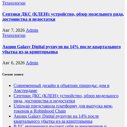
Технологии
Септики ДКС (КЛЕН): устройство, обзор модельного ряда,
достоинства и недостатки
Авг 7, 2026
Admin
Технологии
Акции Galaxy Digital рухнули на 14% после квартального
убытка из-за крипторынка
Авг 6, 2026
Admin
Свежие записи
Современный дизайн в объятиях природы: дом в
Амстердаме
Септики ДКС (КЛЕН): устройство, обзор модельного
ряда, достоинства и недостатки
Uniswap представила платформу для выпуска мем-
токенов в Robinhood Chain
Акции Galaxy Digital рухнули на 14% после
квартального убытка из-за крипторынка
В ЕС мошенники выдают себя за чиновников и