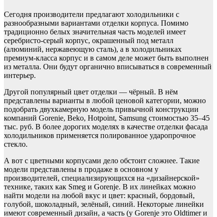
Сегодня производители предлагают холодильники с
разнообразными вариантами отделки корпуса. Помимо
традиционно белых значительная часть моделей имеет
серебристо-серый корпус, окрашенный под металл
(алюминий, нержавеющую сталь), а в холодильниках
премиум-класса корпус и в самом деле может быть выполнен
из металла. Они будут органично вписываться в современный
интерьер.
Другой популярный цвет отделки — чёрный. В нём
представлены варианты в любой ценовой категории, можно
подобрать двухкамерную модель привычной конструкции
компаний Gorenie, Beko, Hotpoint, Samsung стоимостью 35–45
тыс. руб. В более дорогих моделях в качестве отделки фасада
холодильников применяется полированное ударопрочное
стекло.
А вот с цветными корпусами дело обстоит сложнее. Такие
модели представлены в продаже в основном у
производителей, специализирующихся на «дизайнерской»
технике, таких как Smeg и Gorenje. В их линейках можно
найти модели на любой вкус и цвет: красный, бордовый,
голубой, шоколадный, зелёный, синий. Некоторые линейки
имеют современный дизайн, а часть (у Gorenje это Oldtimer и