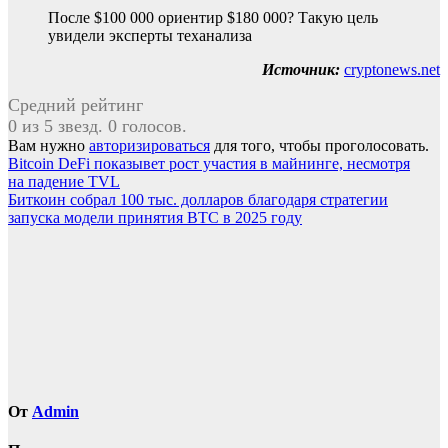
После $100 000 ориентир $180 000? Такую цель
увидели эксперты теханализа
Источник:
cryptonews.net
Средний рейтинг
0 из 5 звезд. 0 голосов.
Вам нужно
авторизироваться
для того, чтобы проголосовать.
Навигация
Bitcoin DeFi показывет рост участия в майнинге, несмотря
на падение TVL
по
Биткоин собрал 100 тыс. долларов благодаря стратегии
записям
запуска модели принятия BTC в 2025 году
От
Admin