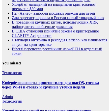
Ущерб от нападений на владельцев криптовалют
превысил $30 млн
На «Авито» выросли продажи одежды для детей
Zara зарегистрировала в России новый товарный знак
В поведении крупных китов, использующих XRP,
наблюдаются необычные движения
В США отложили принятие закона о крипторынке
CLARITY Act до осени
Стагнация биткоина и рекорды Cardano: как начинается
август на крипторынке
Ether.fi перенесла рестейкинг из weETH в отдельный
токен
You missed
Технологии
Кибербезопасность: криптостилер для macOS, слежка
через Wi-Fi в отелях и крупные утечки недели
Admin
Технологии
Ущерб от нападений на владельцев криптовалют