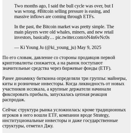
Two months ago, I said the bull cycle was over, but I
was wrong. #Bitcoin selling pressure is easing, and
massive inflows are coming through ETFs.
In the past, the Bitcoin market was pretty simple. The
main players were old whales, miners, and new retail
investors, basically… pic.twitter.com/oN4n6vNc0s
— Ki Young Ju (@ki_young_ju) May 9, 2025
По его словам, давление со стороны продавцов первой
криптовалюты снижается, а на рынок поступают
значительные средства через биржевые фонды (ETF).
Ранее динамику биткоина определяли три группы: майнеры,
киты и розничные инвесторы. Когда ликвидность от новых
участников иссякала, а крупные держатели начинали
фиксировать прибыль, запускалась цепная реакция
распродаж.
Сейчас структура рынка усложнилась: кроме традиционных
игроков в него вошли ETF, компании вроде Strategy,
институциональные инвесторы и даже государственные
структуры, отметил Джу.