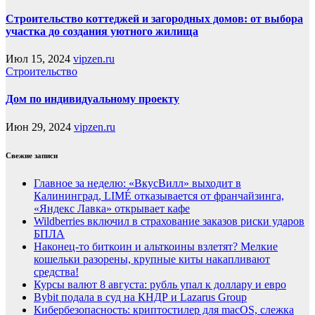
Строительство коттеджей и загородных домов: от выбора
участка до создания уютного жилища
Июл 15, 2024
vipzen.ru
Строительство
Дом по индивидуальному проекту
Июн 29, 2024
vipzen.ru
Свежие записи
Главное за неделю: «ВкусВилл» выходит в
Калининград, LIMÉ отказывается от франчайзинга,
«Яндекс Лавка» открывает кафе
Wildberries включил в страхование заказов риски ударов
БПЛА
Наконец-то биткоин и альткоины взлетят? Мелкие
кошельки разорены, крупные киты накапливают
средства!
Курсы валют 8 августа: рубль упал к доллару и евро
Bybit подала в суд на КНДР и Lazarus Group
Кибербезопасность: криптостилер для macOS, слежка