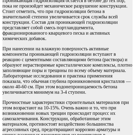
Проникающая гидроизоляция остается в бетоне до тех пор,
пока не произойдет механическое разрушение конструкции.
Стоит отметить, что при гидроизоляции бетона в
значительной степени увеличивается срок службы всей
конструкции. Состав для проникающей гидроизоляции
представляет собой смесь портландцемента,
фракционированного кварцевого песка и активных
химических добавок.
При нанесении на влажную поверхность активные
компоненты проникающей гидроизоляции вступают в
реакцию с цементными составляющими бетона (раствора) и
образуют нерастворимые кристаллические комплексы, плотно
заполняющие поры и трещины по всему объему материала.
Лабораторные исследования и практика применения
показала, что обычная глубина проникновения кристаллов —
около 40-60 см. При этом водонепроницаемость бетона
увеличивается минимум на 3-4 ступени.
Прочностные характеристики строительных материалов при
этом возрастают на 10-15%. Очень важно и то, что при
возникновении новых трещин происходит процесс их
самозалечивания. Конструкции, обработанные этим
материалом, противостоят воздействию большинства
агрессивных сред, предотвращают коррозию арматуры и
утечку различных ядохимикатов из резервуаров в