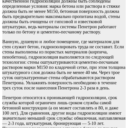
качественной гидроизоляции должны быть соблюдены
определенные условия: марка бетона или раствора в стяжке
должна быть не менее М150, бетонная поверхность должна
быть предварительно максимально пропитана водой, стены
должны быть очищены от гипсовой и известковой
штукатурки, ведь материалы системы Пенетрон работают
только по бетону и цементно-песчаному раствору.
Ванную, душевую и любое помещение, где материалом для
стен служит бетон, гидроизолировать труда не составит. Если
стены выполнены из пористых материалов (кирпича,
пенобетона), гидроизоляция выполняется по следующей
технологии: стены оштукатуриваются цементно-песчаным
раствором марки М150 по кладочной сетке, при этом толщина
штукатурного слоя должна быть не менее 40 мм. Через трое
суток оштукатуренные стены обрабатываются раствором
Пенетрона. Увлажнять поверхность необходимо в течение
трех суток после нанесения Пенетрона 2-3 раза в день.
Пенетрон относится к проникающей гидроизоляции, срок
службы которой ограничен лишь сроком службы самой
бетонной конструкции (а он может составлять и 80, и даже
100 лет). Для сравнения, другие виды гидроизоляции имеют
значительно меньший срок службы: обмазочная, наплавляемая
— 2-3 года, штукатурная, бронирующая — 5-10 лет.