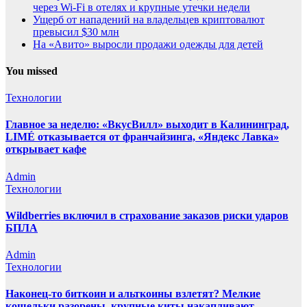
через Wi-Fi в отелях и крупные утечки недели
Ущерб от нападений на владельцев криптовалют
превысил $30 млн
На «Авито» выросли продажи одежды для детей
You missed
Технологии
Главное за неделю: «ВкусВилл» выходит в Калининград,
LIMÉ отказывается от франчайзинга, «Яндекс Лавка»
открывает кафе
Admin
Технологии
Wildberries включил в страхование заказов риски ударов
БПЛА
Admin
Технологии
Наконец-то биткоин и альткоины взлетят? Мелкие
кошельки разорены, крупные киты накапливают