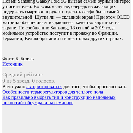
Новый Samsung Galaxy Fold 5G вызвал самый бурный интерес
у посетителей. Во всяком случае, очередь из желающих
подержать смартфон в руках и сделать селфи была самой
внушительной. Шутка ли — складной экран! При этом OLED
матрица обеспечивает выдающееся качество картинки на
экране. По сообщению Samsung, 18 сентября 2019 года
мобильное устройство поступит в продажу во Франции,
Германии, Великобритании и в некоторых других странах.
Фото: Б. Безель
Источник
Средний рейтинг
0 из 5 звезд. 0 голосов.
Вам нужно
авторизироваться
для того, чтобы проголосовать.
Навигация
Особенности терморегуляторов для тёплого пола
Как правильно выбрать тип и конструкцию напольных
по
покрытий: обсуждали на семинаре
записям