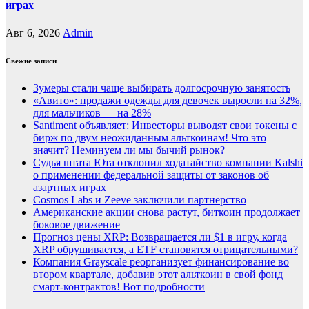
играх
Авг 6, 2026
Admin
Свежие записи
Зумеры стали чаще выбирать долгосрочную занятость
«Авито»: продажи одежды для девочек выросли на 32%,
для мальчиков — на 28%
Santiment объявляет: Инвесторы выводят свои токены с
бирж по двум неожиданным альткоинам! Что это
значит? Неминуем ли мы бычий рынок?
Судья штата Юта отклонил ходатайство компании Kalshi
о применении федеральной защиты от законов об
азартных играх
Cosmos Labs и Zeeve заключили партнерство
Американские акции снова растут, биткоин продолжает
боковое движение
Прогноз цены XRP: Возвращается ли $1 в игру, когда
XRP обрушивается, а ETF становятся отрицательными?
Компания Grayscale реорганизует финансирование во
втором квартале, добавив этот альткоин в свой фонд
смарт-контрактов! Вот подробности