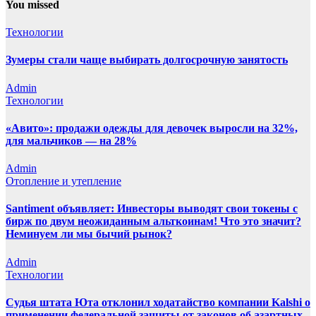
You missed
Технологии
Зумеры стали чаще выбирать долгосрочную занятость
Admin
Технологии
«Авито»: продажи одежды для девочек выросли на 32%,
для мальчиков — на 28%
Admin
Отопление и утепление
Santiment объявляет: Инвесторы выводят свои токены с
бирж по двум неожиданным альткоинам! Что это значит?
Неминуем ли мы бычий рынок?
Admin
Технологии
Судья штата Юта отклонил ходатайство компании Kalshi о
применении федеральной защиты от законов об азартных