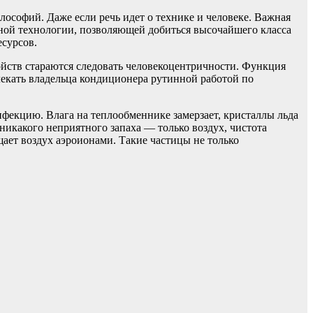
ософий. Даже если речь идет о технике и человеке. Важная
рной технологии, позволяющей добиться высочайшего класса
есурсов.
йств стараются следовать человекоцентричности. Функция
лекать владельца кондиционера рутинной работой по
нфекцию. Влага на теплообменнике замерзает, кристаллы льда
никакого неприятного запаха — только воздух, чистота
ает воздух аэроионами. Такие частицы не только