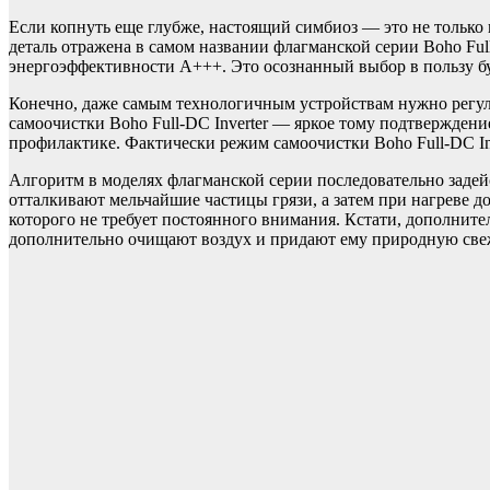
Если копнуть еще глубже, настоящий симбиоз — это не только 
деталь отражена в самом названии флагманской серии Boho Fu
энергоэффективности A+++. Это осознанный выбор в пользу буд
Конечно, даже самым технологичным устройствам нужно регул
самоочистки Boho Full-DC Inverter — яркое тому подтвержден
профилактике. Фактически режим самоочистки Boho Full-DC In
Алгоритм в моделях флагманской серии последовательно задейс
отталкивают мельчайшие частицы грязи, а затем при нагреве д
которого не требует постоянного внимания. Кстати, дополнит
дополнительно очищают воздух и придают ему природную све