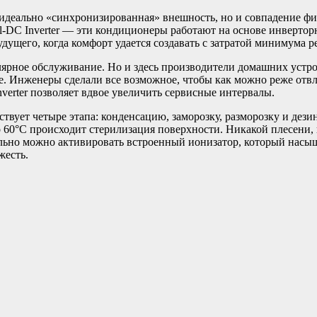
идеально «синхронизированная» внешность, но и совпадение фил
ll-DC Inverter — эти кондиционеры работают на основе инверто
ущего, когда комфорт удается создавать с затратой минимума р
ярное обслуживание. Но и здесь производители домашних устро
ие. Инженеры сделали все возможное, чтобы как можно реже отв
verter позволяет вдвое увеличить сервисные интервалы.
твует четыре этапа: конденсацию, заморозку, разморозку и дези
о 60°C происходит стерилизация поверхности. Никакой плесени, 
ельно можно активировать встроенный ионизатор, который насыщ
жесть.