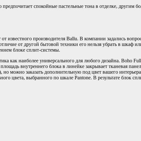
то предпочитает спокойные пастельные тона в отделке, другим 
 от известного производителя Ballu. В компании задались вопр
тличие от другой бытовой техники его нельзя убрать в шкаф ил
еннем блоке сплит-системы.
а как наиболее универсального для любого дизайна. Boho Full-
площадь внутреннего блока в линейке закрывает тканевая панель
), но можно заказать дополнительную под цвет вашего интерьер
ьного цвета, выбранного по шкале Pantone. В результате блок с