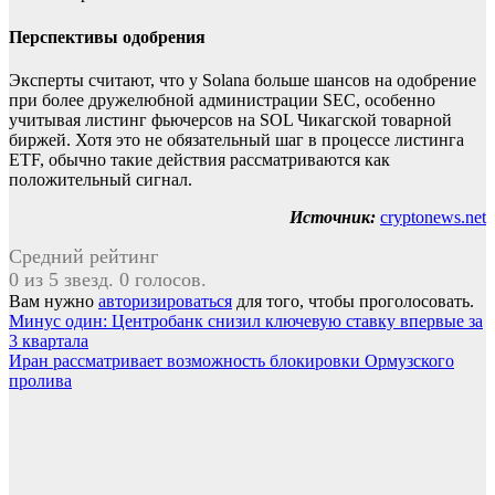
Перспективы одобрения
Эксперты считают, что у Solana больше шансов на одобрение
при более дружелюбной администрации SEC, особенно
учитывая листинг фьючерсов на SOL Чикагской товарной
биржей. Хотя это не обязательный шаг в процессе листинга
ETF, обычно такие действия рассматриваются как
положительный сигнал.
Источник:
cryptonews.net
Средний рейтинг
0 из 5 звезд. 0 голосов.
Вам нужно
авторизироваться
для того, чтобы проголосовать.
Навигация
Минус один: Центробанк снизил ключевую ставку впервые за
3 квартала
по
Иран рассматривает возможность блокировки Ормузского
записям
пролива