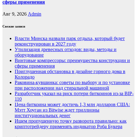
сферы применения
Авг 9, 2026
Admin
Свежие записи
Власти Минска назвали парк отдыха, который будет
реконструирован в 2027 году
Утилизация древесных отходов: виды, методы и
оборудование
Винтовые компрессоры: преимущества конструкции и
сферы применения
Приглушенная обстановка в дизайне горного дома в
Колорадо
Раковина-кувшинка: советы по выбору и по установке
при расположении над стиральной машиной
Разработчик указал на риск потери биткоинов из-за BIP-
110
Цена биткоина может достичь 1,3 млн долларов США:
Мэтт Хоуган из Bitwise ждет триллионы
институциональных денег
Ищем пропущенную точку разворота правильно: как
криптотрейдеру применять индикатор Роба Букера