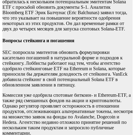
обратилась к нескольким потенциальным эмитентам Solana
ETF с просьбой обновить документы S-1. Аналитик
Bloomberg ETF Эрик Балчунас (Eric Balchunas) заявил тогда,
что это указывает на повышение вероятности одобрения
некоторых из этих продуктов. Он дал временные рамки от
двух до четырех месяцев для запуска спотовых Solana-ETF.
Вопросы стейкинга и погашения
SEC попросила эмитентов обновить формулировки
касательно погашений в натуральной форме и подходов к
стейкингу. Лоббисты работают над тем, чтобы агентство
одобрило стейкинговые ETF на Ethereum и Solana, которые
приносили бы держателям доходность от стейкинга. VanEck
добавила стейкинг в свой потенциальный Solana ETF в
обновленном заявлении в пятницу.
Комиссия уже одобрила спотовые биткоин- и Ethereum-ETF, а
также ряд смешанных фондов на акции и криптовалюты.
Однако регулятор проявляет осторожность в отношении
продуктов, отслеживающих альтернативные токены, несмотря
на множество заявок на фонды по Avalanche, Dogecoin и
Hedera. Агентство недавно отложило принятие решений по
нескольким таким продуктам и запросило публичные
комментарии.