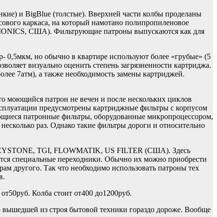
е) и BigBlue (толстые). Вверхней части колбы проделаны
сового каркаса, на который намотано полипропиленовое
SMONICS, США). Фильтрующие патроны выпускаются как для
 0,5мкм, но обычно в квартире используют более «грубые» (5
озволяет визуально оценить степень загрязненности картриджа.
олее 7атм), а также необходимость замены картриджей.
то моющийся патрон не вечен и после нескольких циклов
эксплуатации предусмотрены картриджные фильтры с корпусом
щиеся патронные фильтры, оборудованные микропроцессором,
 несколько раз. Однако такие фильтры дороги и относительно
YSTONE, TGI, FLOWMATIK, US FILTER (США). Здесь
уются специальные переходники. Обычно их можно приобрести
рам другого. Так что необходимо использовать патроны тех
в.
т50руб. Колба стоит от400 до1200руб.
о вышедшей из строя бытовой техники гораздо дороже. Вообще