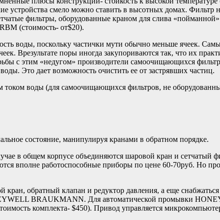
мненные плюсы конструкции- стойкость к высокой температуре (
кие устройства смело можно ставить в высотных домах. Фильтр 
тчатые фильтры, оборудованные краном для слива «пойманной» 
RBM (стоимость- от$20).
ность воды, поскольку частички мути обычно меньше ячеек. Сам
чеек. Врезультате поры иногда закупориваются так, что их пра
борьбы с этим «недугом» производители самоочищающихся фильт
оды. Это дает возможность очистить ее от застрявших частиц.
 током воды (для самоочищающихся фильтров, не оборудованны
альное состояние, манипулируя кранами в обратном порядке.
ае в общем корпусе объединяются шаровой кран и сетчатый фил
тся вполне работоспособные приборы по цене 60-70руб. Но пр
й кран, обратный клапан и редуктор давления, а еще снабжать
 HONEYWELL BRAUKMANN. Для автоматической промывки HON
оимость комплекта- $450). Привод управляется микрокомпьютер