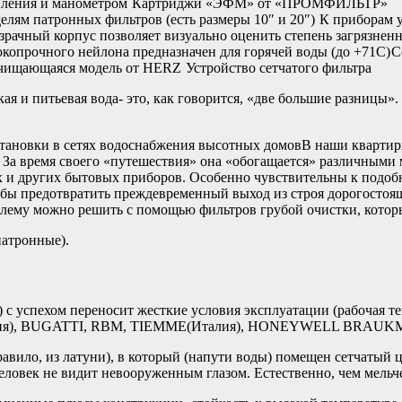
ения и манометром
Картриджи «ЭФМ» от «ПРОМФИЛЬТР»
елям патронных фильтров (есть размеры 10″ и 20″)
К приборам у
зрачный корпус позволяет визуально оценить степень загр
сокопрочного нейлона предназначен для горячей воды (до +71С)
С
чищающаяся модель от HERZ
Устройство сетчатого фильтра
ская и питьевая вода- это, как говорится, «две большие разницы
ановки в сетях водоснабжения высотных домовВ наши квартиры 
За время своего «путешествия» она «обогащается» различными 
х и других бытовых приборов. Особенно чувствительны к подоб
бы предотвратить преждевременный выход из строя дорогостоя
лему можно решить с помощью фильтров грубой очистки, которые
патронные).
с успехом переносит жесткие условия эксплуатации (рабочая т
трия), BUGATTI, RBM, TIEMME(Италия), HONEYWELL BRAUKM
равило, из латуни), в который (напути воды) помещен сетчатый
еловек не видит невооруженным глазом. Естественно, чем мельче