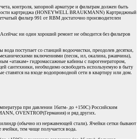
чета, контроля, запорной арматуре и фильтрам должен быть
язненности картриджа (HONEYWELL BRAUKMANN)
Картриджный
етчатый фильтр 991 от RBM достаточно производителен
». Асейчас ни один хороший ремонт не обходится без фильтров
вода поступает со станций водоочистки, преодолев десятки,
механическими включениями (песок, ил, окалина, ржавчина),
ным «атакам» гидромассажные кабины с парогенератором,
щей сантехники, необходимо освободить используемую в быту
 ставятся на входе водопроводной сети в квартиру или дом.
емпература при давлении 16атм- до +150С) Российским
ANN, OVENTROP(Германия) и ряд других.
 цилиндр (обычно из нержавеющей стали). Ячейки сетки бывают
 ячейки, тем чище получается вода.