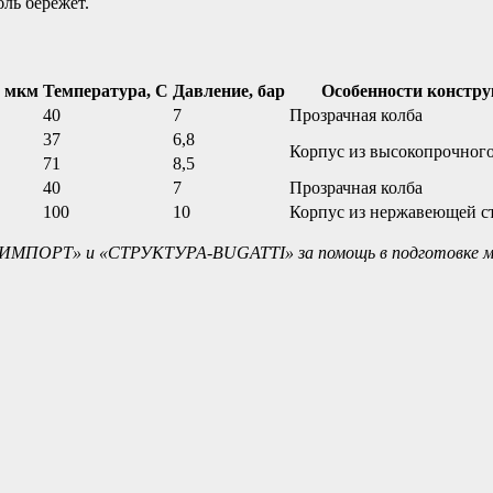
бль бережет.
, мкм
Температура, С
Давление, бар
Особенности констр
40
7
Прозрачная колба
37
6,8
Корпус из высокопрочног
71
8,5
40
7
Прозрачная колба
100
10
Корпус из нержавеющей с
МПОРТ» и «СТРУКТУРА-BUGATTI» за помощь в подготовке м