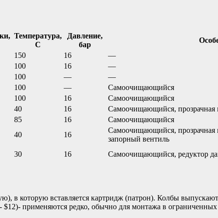
ки,
Температура,
Давление,
Особ
С
бар
150
16
—
100
16
—
100
—
—
100
—
Самоочищающийся
100
16
Самоочищающийся
40
16
Самоочищающийся, прозрачная 
85
16
Самоочищающийся
Самоочищающийся, прозрачная 
40
16
запорный вентиль
30
16
Самоочищающийся, редуктор да
ую), в которую вставляется картридж (патрон). Колбы выпускают
$12)- применяются редко, обычно для монтажа в ограниченных 