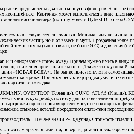
 представлены два типа корпусов фильтров: SlimLine (тонки
ых кронштейнах). Картридж может выполняться в виде пластмас
из монолитного полимера (по типу модели HytrexLD фирмы O
остаточно высокую степень очистки. Минимальная величина пор-
механических частиц, но и от взвеси и мути. Прозрачная колба п
бочей температуры (как правило, не более 60С) и давления (не б
яцев.
le) и одноразовые (throw-away). Причем нужно иметь в виду, ч
вательно, снижения производительности. Для жестких условий 
омпании «НОВАЯ ВОДА»). На рынке присутствуют и самоочищаю
ромывает картридж. При этом ресурс картриджа увеличивается в
одоподготовки коттеджа.
KMANN, OVENTROP (Германия), CUNO, ATLAS (Италия), KE
, имеют коническую резьбу, поэтому для их подсоединения треб
то картриджи одного производителя могут не подходить к фильт
возможна стыковка деталей посредством опять-таки переходнико
роизводитель- «ПРОМФИЛЬТР», г.Дубна). Стоимость изделий- о
казаться вам чрезмерными, но, поверьте, ремонт преждевременн