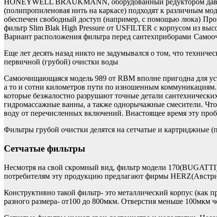
HONEYWELL BRAUKMANN, оборудованный редуктором давл
(полипропиленовая нить на каркасе) подходят к различным мод
обеспечен свободный доступ (например, с помощью люка)
Про
фильтр Slim Blak High Pressure от USFILTER с корпусом из вы
Вариант расположения фильтра перед сантехприборами
Самоо
Еще лет десять назад никто не задумывался о том, что техниче
первичной (грубой) очистки воды
Самоочищающаяся модель 989 от RBM вполне пригодна для уст
а то и сотни километров пути по изношенным коммуникациям. 
которые безжалостно разрушают точные детали сантехнически
гидромассажные ванны, а также однорычажные смесители. Что
воду от перечисленных включений. Внастоящее время эту проб
Фильтры грубой очистки делятся на сетчатые и картриджные (
Сетчатые фильтры
Несмотря на свой скромный вид, фильтр модели 170(BUGATTI) 
потребителям эту продукцию предлагают фирмы HERZ(Авс
Конструктивно такой фильтр- это металлический корпус (как п
разного размера- от100 до 800мкм. Отверстия меньше 100мкм ч