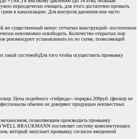
до +150С) и высокому давлению (до 16 атм), большая
нужно периодически очищать, для этого достаточно промыть
грязи в канализацию. Для контроля давления они часто
ый же существенный минус сетчатых конструкций- постепенное
ктически невозможно освободить. Количество открытых пор
ров рекомендуют устанавливать их по схеме, позволяющей
х такой системой)Для того чтобы осуществить промывку
ьтр. Цена подобного «гибрида»- порядка 200руб. (фильтр не
офессионалы обычно не доверяют продукции неизвестных
ся механизмом, позволяющим производить промывку
EYWELL BRAUKMANN поставляет систему комплектующих:
ом, который запускает промывку согласно введенной