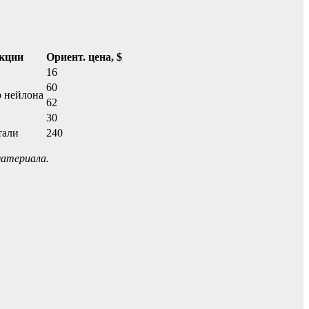
укции
Ориент. цена, $
16
60
о нейлона
62
30
тали
240
атериала.