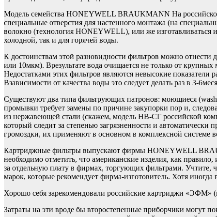
Модель семейства HONEYWELL BRAUKMANN На российском рынке
специальные отверстия для настенного монтажа (на специальн
волокно (технология HONEYWELL), или же изготавливаться 
холодной, так и для горячей воды.
К достоинствам этой разновидности фильтров можно отнести д
или 10мкм). Врезультате вода очищается не только от крупных 
Недостатками этих фильтров являются невысокие показатели ра
Взависимости от качества воды это следует делать раз в 3-6мес
Существуют два типа фильтрующих патронов: моющиеся (washab
промывки требует замены по причине закупорки пор и, следо
из нержавеющей стали (скажем, модель НВ-СГ российской к
который следит за степенью загрязненности и автоматически п
громоздки, их применяют в основном в комплексной системе в
Картриджные фильтры выпускают фирмы HONEYWELL BRAU
необходимо отметить, что американские изделия, как правило
за отдельную плату в фирмах, торгующих фильтрами. Учтите, ч
марок, которые рекомендует фирма-изготовитель. Хотя иногда 
Хорошо себя зарекомендовали российские картриджи «ЭФМ» (п
Затраты на эти вроде бы второстепенные приборчики могут по