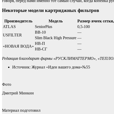
говоря, перед нами именно тот самый случай, когда копейка ру
Некоторые модели картриджных фильтров
Производитель
Модель
Размер ячеек сетки
ATLAS
SeniorPlus
0,5-100
BB-10
—
USFILTER
Slim Black High Pressure
—
НВ-П
—
«НОВАЯ ВОДА»
НВ-СГ
—
Редакция благодарит фирмы «РУСКЛИМАТТЕРМО», «ТЕПЛОИ
Источник: Журнал «Идеи вашего дома»№55
Фото
Дмитрий Минкин
Материал подготовил