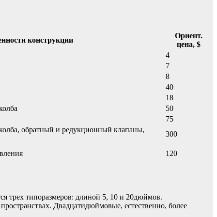
Ориент.
енности конструкции
цена, $
4
7
8
40
18
колба
50
75
колба, обратный и редукционный клапаны,
300
вления
120
ся трех типоразмеров: длиной 5, 10 и 20дюймов.
пространствах. Двадцатидюймовые, естественно, более