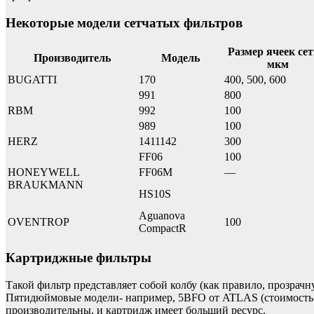
Некоторые модели сетчатых фильтров
Размер ячеек сет
Производитель
Модель
мкм
BUGATTI
170
400, 500, 600
991
800
RBM
992
100
989
100
HERZ
1411142
300
FF06
100
HONEYWELL
FF06M
—
BRAUKMANN
HS10S
Aguanova
OVENTROP
100
CompactR
Картриджные фильтры
Такой фильтр представляет собой колбу (как правило, прозрачн
Пятидюймовые модели- например, 5BFO от ATLAS (стоимость- 
производительны, и картридж имеет больший ресурс.