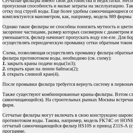
Сетчатые фильтры имеют свои достоинства и недостатки. Несо
пропускная способность и малые затраты на эксплуатацию. Та
сетку под струей воды. Еще более удобны самоочищающиеся се
комплектуются манометром, как, например, модель 989 фирмы 
Однако такие фильтры не способны понизить мутность и цвет
засорение частицами, размер которых соизмерим с диаметром я
уменьшается, фильтр начинает пропускать воду еле-еле. Для 
осуществлять периодическую промывку сетки обратным током в
Схема, позволяющая осуществлять промывку фильтра обратным
фильтра противотоком воды, необходимо (см. схему):
1.
закрыть краны подачи воды(1и3);
2.
открыть кран на линии байпаса(2);
3.
открыть сливной кран(4).
После промывки фильтра требуется вернуть систему в первонач
Также существуют комбинированные краны-фильтры. Вэтом случ
самоочищающийся). На строительных рынках Москвы встречаю
фирм.
Сетчатые фильтры могут включать в свою конструкцию шарово
противотоком воды. Такова, например, модель FK74С от
сетчатый самоочищающийся фильтр HS10S и привод Z11S-А (ст
программе.