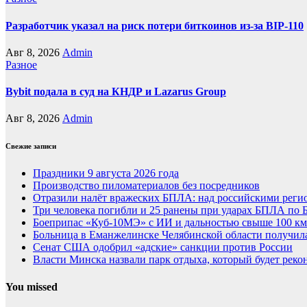
Разработчик указал на риск потери биткоинов из-за BIP-110
Авг 8, 2026
Admin
Разное
Bybit подала в суд на КНДР и Lazarus Group
Авг 8, 2026
Admin
Свежие записи
Праздники 9 августа 2026 года
Производство пиломатериалов без посредников
Отразили налёт вражеских БПЛА: над российскими регио
Три человека погибли и 25 ранены при ударах БПЛА по 
Боеприпас «Куб-10МЭ» с ИИ и дальностью свыше 100 км
Больница в Еманжелинске Челябинской области получил
Сенат США одобрил «адские» санкции против России
Власти Минска назвали парк отдыха, который будет реко
You missed