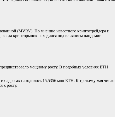
.
зованной (MVRV). По мнению известного криптотрейдера и
да, когда крипторынок находился под влиянием пандемии
да предшествовало мощному росту. В подобных условиях ETH
 их адресах находилось 15,5356 млн ETH. К третьему мая число
я к росту.