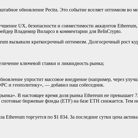
асштабное обновление Pectra. Это событие вселяет оптимизм во
лучшение UX, безопасности и совместимости аккаунтов Ethereum,
рейдер Владимир Виларсо в комментарии для BeInCrypto.
reum вызывали краткосрочный оптимизм. Долгосрочный рост кур
еличение ключевой ставки и ликвидность рынка;
и обновление упростит массовое внедрение (например, через ул
 ФРС и геополитику», — добавил наш собеседник.
рынка». В настоящее время доля рынка Ethereum не превышает 7,
 спотовые биржевые фонды (ETF) на базе ETH снижается. Тем не
 Ethereum торгуется по $1 834. За последние сутки цена актива