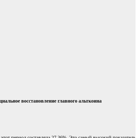
циальное восстановление главного альткоина
этот период составляла 27,36%. Это самый высокий показатель