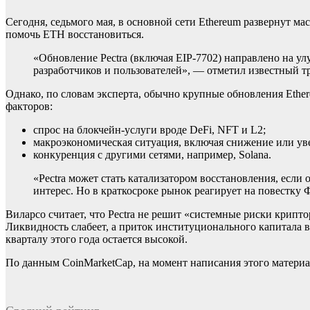
Сегодня, седьмого мая, в основной сети Ethereum развернут м
помочь ETH восстановиться.
«Обновление Pectra (включая EIP-7702) направлено на у
разработчиков и пользователей», — отметил известный т
Однако, по словам эксперта, обычно крупные обновления Ethe
факторов:
спрос на блокчейн-услуги вроде DeFi, NFT и L2;
макроэкономическая ситуация, включая снижение или ув
конкуренция с другими сетями, например, Solana.
«Pectra может стать катализатором восстановления, есл
интерес. Но в краткосроке рынок реагирует на повестку
Виларсо считает, что Pectra не решит «системные риски крипто
Ликвидность слабеет, а приток институционального капитала в
кварталу этого года остается высокой.
По данным CoinMarketCap, на момент написания этого материала