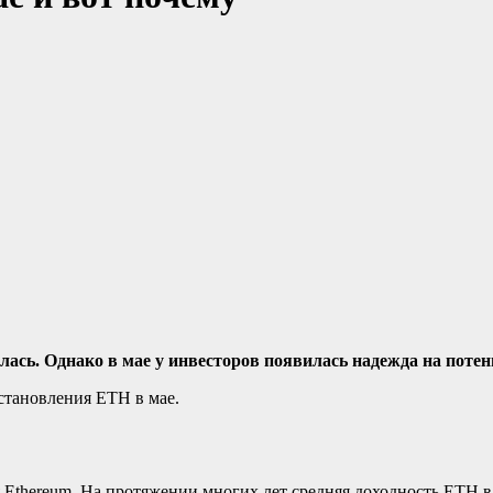
лась. Однако в мае у инвесторов появилась надежда на потен
сстановления ETH в мае.
Ethereum. На протяжении многих лет средняя доходность ETH в 