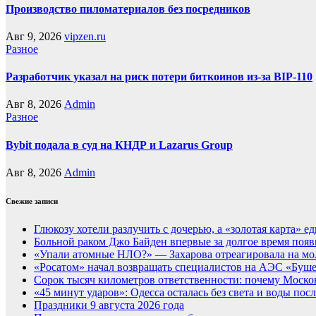
Производство пиломатериалов без посредников
Авг 9, 2026
vipzen.ru
Разное
Разработчик указал на риск потери биткоинов из-за BIP-110
Авг 8, 2026
Admin
Разное
Bybit подала в суд на КНДР и Lazarus Group
Авг 8, 2026
Admin
Свежие записи
Глюкозу хотели разлучить с дочерью, а «золотая карта» 
Больной раком Джо Байден впервые за долгое время появ
«Упали атомные НЛО?» — Захарова отреагировала на мол
«Росатом» начал возвращать специалистов на АЭС «Буше
Сорок тысяч километров ответственности: почему Москов
«45 минут ударов»: Одесса осталась без света и воды по
Праздники 9 августа 2026 года