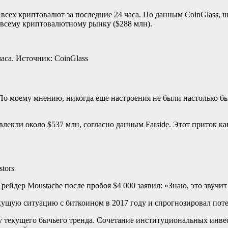
всех криптовалют за последние 24 часа. По данным CoinGlass, 
всему криптовалютному рынку ($288 млн).
аса. Источник: CoinGlass
По моему мнению, никогда еще настроения не были настолько б
лекли около $537 млн, согласно данным Farside. Этот приток к
tors
йдер Moustache после пробоя $4 000 заявил: «Знаю, это звучит 
текущую ситуацию с биткоином в 2017 году и спрогнозировал пот
лу текущего бычьего тренда. Сочетание институциональных инве