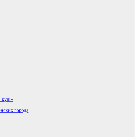
й куш»
онских города