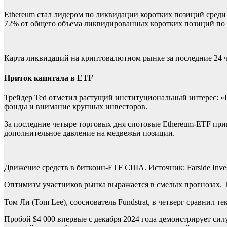
Ethereum стал лидером по ликвидации коротких позиций среди 
72% от общего объема ликвидированных коротких позиций по 
Карта ликвидаций на криптовалютном рынке за последние 24 ч
Приток капитала в ETF
Трейдер Ted отметил растущий институциональный интерес: «
фонды и внимание крупных инвесторов.
За последние четыре торговых дня спотовые Ethereum-ETF прив
дополнительное давление на медвежьи позиции.
Движение средств в биткоин-ETF США. Источник: Farside Inves
Оптимизм участников рынка выражается в смелых прогнозах. Тре
Том Ли (Tom Lee), сооснователь Fundstrat, в четверг сравнил 
Пробой $4 000 впервые с декабря 2024 года демонстрирует си