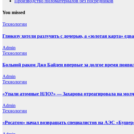
Производство пиломатериалов без посредников
You missed
Технологии
Глюкозу хотели разлучить с дочерью, а «золотая карта» е
Admin
Технологии
Больной раком Джо Байден впервые за долгое время появил
Admin
Технологии
«Упали атомные НЛО?» — Захарова отреагировала на молчан
Admin
Технологии
«Росатом» начал возвращать специалистов на АЭС «Бушер