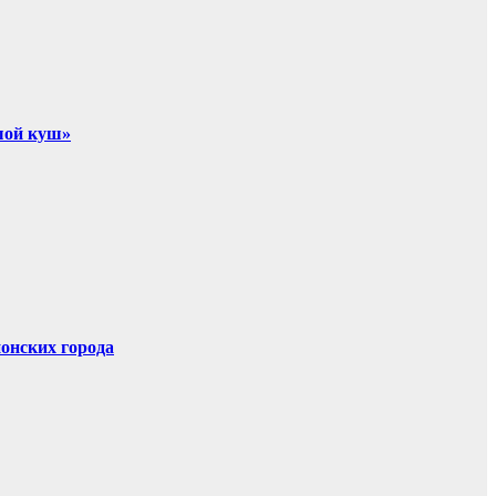
ьшой куш»
онских города