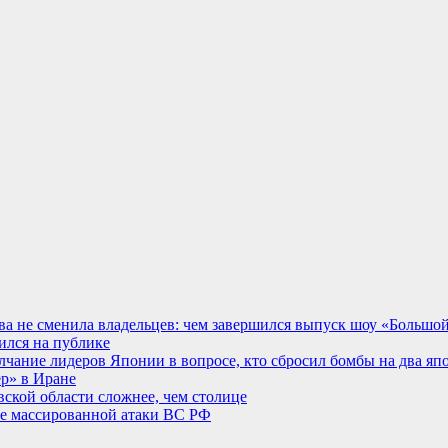
едва не сменила владельцев: чем завершился выпуск шоу «Большо
ился на публике
чание лидеров Японии в вопросе, кто сбросил бомбы на два яп
р» в Иране
ской области сложнее, чем столице
сле массированной атаки ВС РФ