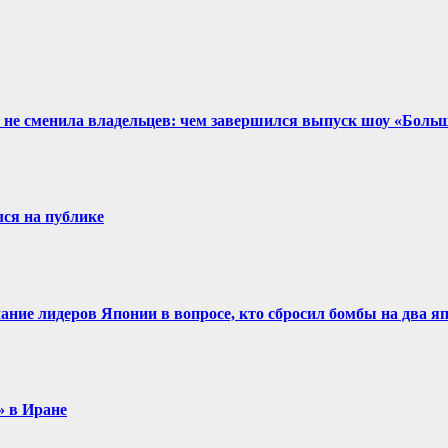
два не сменила владельцев: чем завершился выпуск шоу «Бол
ся на публике
ие лидеров Японии в вопросе, кто сбросил бомбы на два яп
» в Иране