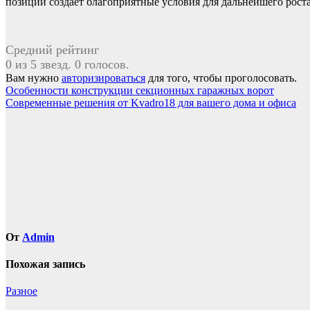
позиций создает благоприятные условия для дальнейшего рост
Средний рейтинг
0 из 5 звезд. 0 голосов.
Вам нужно
авторизироваться
для того, чтобы проголосовать.
Навигация
Особенности конструкции секционных гаражных ворот
Современные решения от Kvadro18 для вашего дома и офиса
по
записям
От
Admin
Похожая запись
Разное