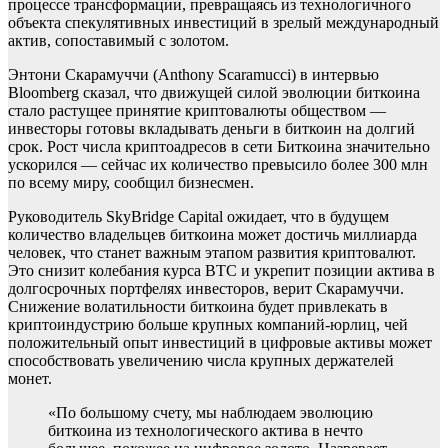
процессе трансформации, превращаясь из технологичного
объекта спекулятивных инвестиций в зрелый международный
актив, сопоставимый с золотом.
Энтони Скарамуччи (Anthony Scaramucci) в интервью
Bloomberg сказал, что движущей силой эволюции биткоина
стало растущее принятие криптовалюты обществом —
инвесторы готовы вкладывать деньги в биткоин на долгий
срок. Рост числа криптоадресов в сети Биткоина значительно
ускорился — сейчас их количество превысило более 300 млн
по всему миру, сообщил бизнесмен.
Руководитель SkyBridge Capital ожидает, что в будущем
количество владельцев биткоина может достичь миллиарда
человек, что станет важным этапом развития криптовалют.
Это снизит колебания курса BTC и укрепит позиции актива в
долгосрочных портфелях инвесторов, верит Скарамуччи.
Снижение волатильности биткоина будет привлекать в
криптоиндустрию больше крупных компаний-юрлиц, чей
положительный опыт инвестиций в цифровые активы может
способствовать увеличению числа крупных держателей
монет.
«По большому счету, мы наблюдаем эволюцию
биткоина из технологического актива в нечто