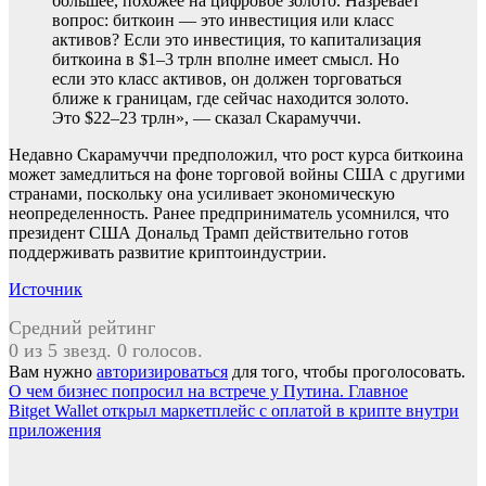
большее, похожее на цифровое золото. Назревает
вопрос: биткоин — это инвестиция или класс
активов? Если это инвестиция, то капитализация
биткоина в $1–3 трлн вполне имеет смысл. Но
если это класс активов, он должен торговаться
ближе к границам, где сейчас находится золото.
Это $22–23 трлн», — сказал Скарамуччи.
Недавно Скарамуччи предположил, что рост курса биткоина
может замедлиться на фоне торговой войны США с другими
странами, поскольку она усиливает экономическую
неопределенность. Ранее предприниматель усомнился, что
президент США Дональд Трамп действительно готов
поддерживать развитие криптоиндустрии.
Источник
Средний рейтинг
0 из 5 звезд. 0 голосов.
Вам нужно
авторизироваться
для того, чтобы проголосовать.
Навигация
О чем бизнес попросил на встрече у Путина. Главное
Bitget Wallet открыл маркетплейс с оплатой в крипте внутри
по
приложения
записям