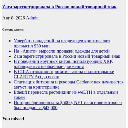
Zara зарегистрировала в России новый товарный знак
Авг 8, 2026
Admin
Свежие записи
Ущерб от нападений на владельцев криптовалют
превысил $30 млн
На «Авито» выросли продажи одежды для детей
Zara зарегистрировала в России новый товарный знак
В поведении крупных китов, использующих XRP,
наблюдаются необычные движения
В США отложили принятие закона о крипторынке
CLARITY Act до осени
Стагнация биткоина и рекорды Cardano: как начинается
август на крипторынке
Ether.fi перенесла рестейкинг из weETH в отдельный
токен
История бриллианта за $5000, NFT на основе которого
был продан за $43,000
You missed